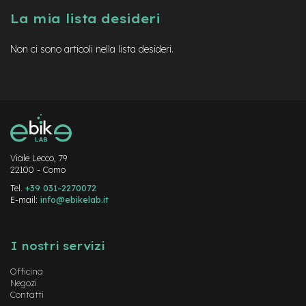
a
La mia lista desideri
i
n
Non ci sono articoli nella lista desideri.
e
-
M
T
B
S
u
p
e
Viale Lecco, 79
22100 - Como
r
l
Tel.
+39 031-2270072
i
E-mail:
info@ebikelab.it
g
h
Instagram
FaceBook
YouTube
t
I nostri servizi
e
-
Officina
M
Negozi
T
Contatti