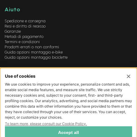
B
F
Aiuto
r
o
Spedizione e consegna
n
Resi e diritto di recesso
t
Garanzie
/
Metodi di pagamento
H
Termini e condizioni
a
Prodotti errati o non conformi
r
Guida opzioni montaggio e-bike
d
Guida opzioni montaggio biciclette
t
a
Account
i
l
Login
Registrazione
m
Il mio account
o
Lista dei desideri
t
o
r
e
c
e
n