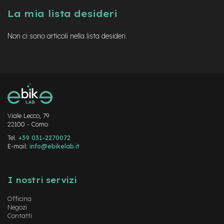
a
La mia lista desideri
i
n
Non ci sono articoli nella lista desideri.
e
-
M
T
B
S
u
p
e
Viale Lecco, 79
22100 - Como
r
l
Tel.
+39 031-2270072
i
E-mail:
info@ebikelab.it
g
h
Instagram
FaceBook
YouTube
t
I nostri servizi
e
-
Officina
M
Negozi
T
Contatti