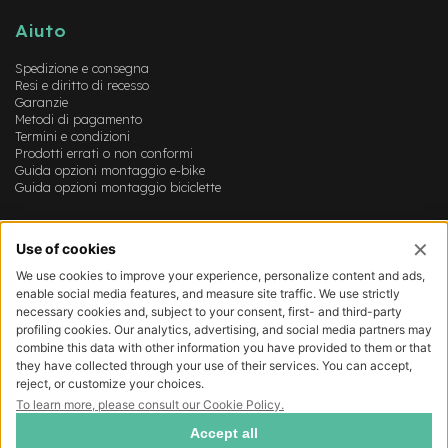
B
F
Aiuto
r
o
Spedizione e consegna
n
Resi e diritto di recesso
t
Garanzie
/
Metodi di pagamento
H
Termini e condizioni
a
Prodotti errati o non conformi
r
Guida opzioni montaggio e-bike
d
Guida opzioni montaggio biciclette
t
a
Account
i
l
Login
Registrazione
m
Il mio account
o
Lista dei desideri
t
o
r
e
c
e
n