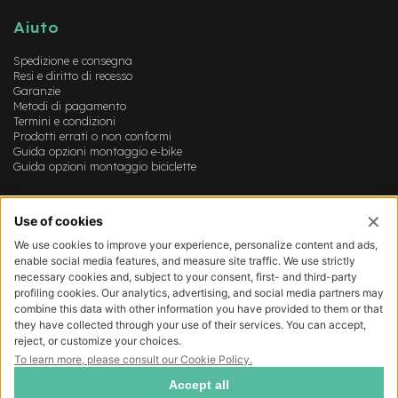
B
F
Aiuto
r
o
Spedizione e consegna
n
Resi e diritto di recesso
t
Garanzie
/
Metodi di pagamento
H
Termini e condizioni
a
Prodotti errati o non conformi
r
Guida opzioni montaggio e-bike
d
Guida opzioni montaggio biciclette
t
a
Account
i
l
Login
Registrazione
m
Il mio account
o
Lista dei desideri
t
o
r
e
c
e
n