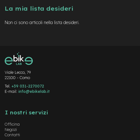
a
La mia lista desideri
i
n
Non ci sono articoli nella lista desideri.
e
-
M
T
B
S
u
p
e
Viale Lecco, 79
22100 - Como
r
l
Tel.
+39 031-2270072
i
E-mail:
info@ebikelab.it
g
h
Instagram
FaceBook
YouTube
t
I nostri servizi
e
-
Officina
M
Negozi
T
Contatti