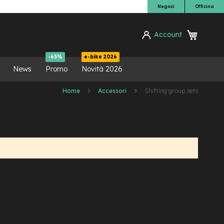
Negozi
Officina
Carrello
Account
ca
-65%
e-bike 2026
News
Promo
Novità 2026
Home
Accessori
Shifting group sets