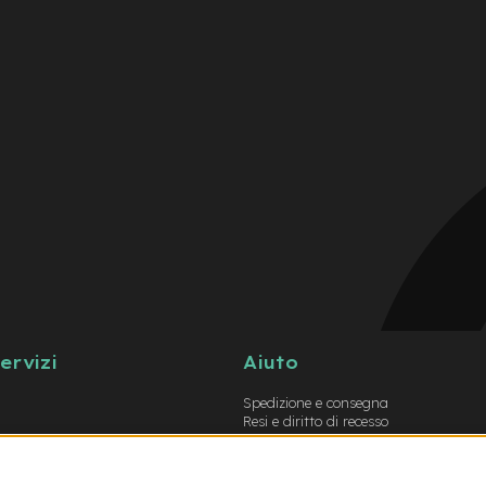
servizi
Aiuto
Spedizione e consegna
Resi e diritto di recesso
Garanzie
Metodi di pagamento
Termini e condizioni