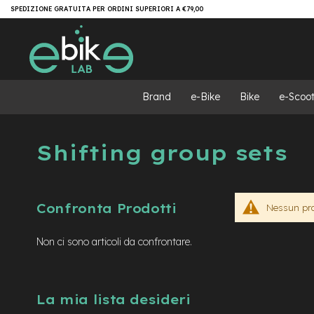
Salta
Brand
SPEDIZIONE GRATUITA PER ORDINI SUPERIORI A €79,00
al
e-
contenuto
Bike
e-
MTB
e-
Brand
e-Bike
Bike
e-Scoot
MTB
All
Mountain
Shifting group sets
e-
MTB
Super
light
Confronta Prodotti
Nessun prod
e-
MTB
Front/Hardtail
Non ci sono articoli da confrontare.
motore
centrale
motore
La mia lista desideri
a