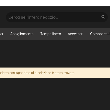
Cerca
Cer
er
Abbigliamento
Tempo libero
Accessori
Componenti
otto corrispondete alla selezione è stato trovato.