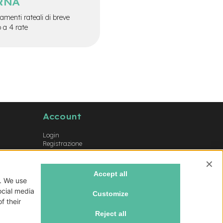
RNA
menti rateali di breve
o a 4 rate
Account
Login
Registrazione
Il mio account
Lista dei desideri