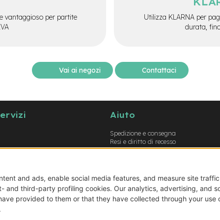
KLA
e vantaggioso per partite
Utilizza KLARNA per paga
IVA
durata, fin
Vai ai negozi
Contattaci
servizi
Aiuto
Spedizione e consegna
Resi e diritto di recesso
Garanzie
Metodi di pagamento
Termini e condizioni
Prodotti errati o non conformi
Guida opzioni montaggio e-bike
Guida opzioni montaggio biciclette