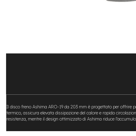
Bike
Motore
centrale
Motore
a
mozzo
Vai
all'inizio
e-
della
Bike
galleria
Pieghevoli
di
Motore
immagini
centrale
Motore
a
mozzo
e-
Il disco freno Ashima ARO-19 da 203 mm è progettato per offrire pre
Bike
termico, assicura elevata dissipazione del calore e rapida circolazio
Cargo
resistenza, mentre il design ottimizzato di Ashima riduce l’accumulo d
e-
Kids