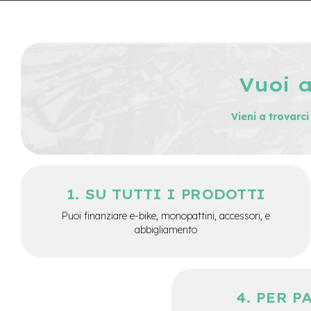
City
Bike
BMX
MTB
Vuoi 
Mtb
Full
Mtb
Vieni a trovarc
Front
Bici
pieghevoli
Bici
SU TUTTI I PRODOTTI
da
corsa
Puoi finanziare e-bike, monopattini, accessori, e
abbigliamento
Gravel
e-
Scooter
Accessori
PER P
Alimentatori
monopattino