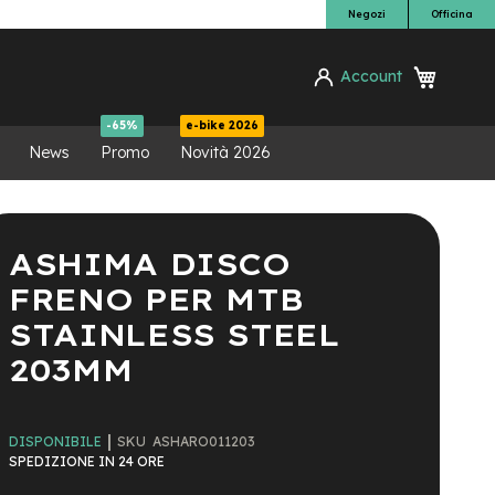
Negozi
Officina
Carrello
Account
ca
-65%
e-bike 2026
News
Promo
Novità 2026
ASHIMA DISCO
FRENO PER MTB
STAINLESS STEEL
203MM
SKU
ASHARO011203
DISPONIBILE
SPEDIZIONE IN 24 ORE