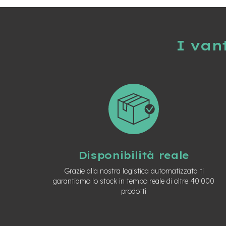
Usato
e-
Trekking
Usato
I van
e-
MTB
Usato
e-
City
Bike
Usato
e-
Fat
Bike
Disponibilità reale
Usato
Grazie alla nostra logistica automatizzata ti
Bici
garantiamo lo stock in tempo reale di oltre 40.000
Muscolari
prodotti
Usato
Bike
Bambino