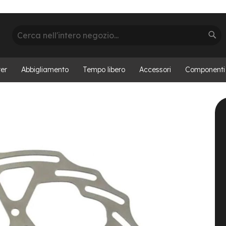
Cerca
Cer
er
Abbigliamento
Tempo libero
Accessori
Componenti