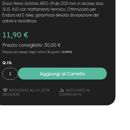
Disco freno Ashima ARO-19 da 203 mm in acciaio inox
SUS 410 con trattamento termico. Ottimizzato per
Enduro ed E-bike, garantisce elevata dissipazione del
calore e resistenza.
11,90 €
30,00 €
Prezzo più basso negli ultimi 30 giorni:
11,90 €
Q.tà
Aggiungi al Carrello
AGGIUNGI ALLA LISTA
AGGIUNGI AL
DESIDERI
CONFRONTO