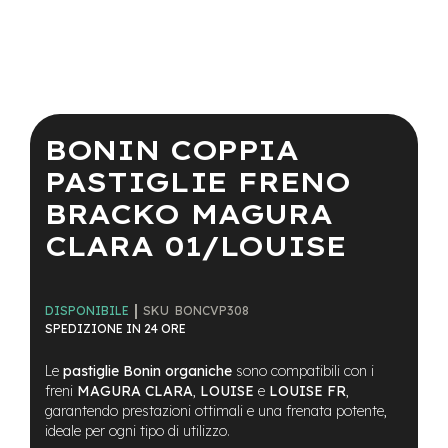
a
i
n
e
Vai
-
all'inizio
M
della
BONIN COPPIA
T
galleria
B
di
PASTIGLIE FRENO
S
immagini
u
BRACKO MAGURA
p
e
CLARA 01/LOUISE
r
l
i
g
SKU
BONCVP308
DISPONIBILE
h
SPEDIZIONE IN 24 ORE
t
Le
pastiglie Bonin organiche
sono compatibili con i
e
freni
MAGURA CLARA
,
LOUISE
e
LOUISE FR
,
-
garantendo prestazioni ottimali e una frenata potente,
M
ideale per ogni tipo di utilizzo.
T