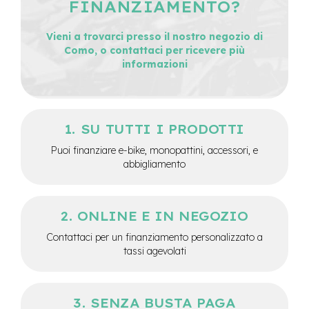
FINANZIAMENTO?
M
o
t
Vieni a trovarci presso il nostro negozio di
o
Como, o contattaci per ricevere più
r
informazioni
e
c
e
n
t
SU TUTTI I PRODOTTI
r
a
Puoi finanziare e-bike, monopattini, accessori, e
l
abbigliamento
e
e
-
ONLINE E IN NEGOZIO
G
r
Contattaci per un finanziamento personalizzato a
a
tassi agevolati
v
e
l
SENZA BUSTA PAGA
e