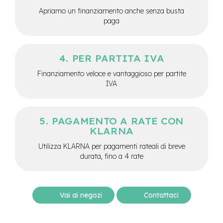
-
Apriamo un finanziamento anche senza busta
F
paga
a
t
B
i
PER PARTITA IVA
k
e
Finanziamento veloce e vantaggioso per partite
IVA
M
o
t
o
PAGAMENTO A RATE CON
r
KLARNA
e
c
Utilizza KLARNA per pagamenti rateali di breve
e
durata, fino a 4 rate
n
t
r
a
Vai ai negozi
Contattaci
l
e