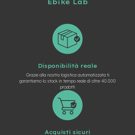
Ebike Lab
n
d
u
r
o
e
-
U
r
b
a
Disponibilità reale
n
Grazie alla nostra logistica automatizzata ti
e
garantiamo lo stock in tempo reale di oltre 40.000
-
prodotti
T
r
e
k
k
i
n
g
Acquisti sicuri