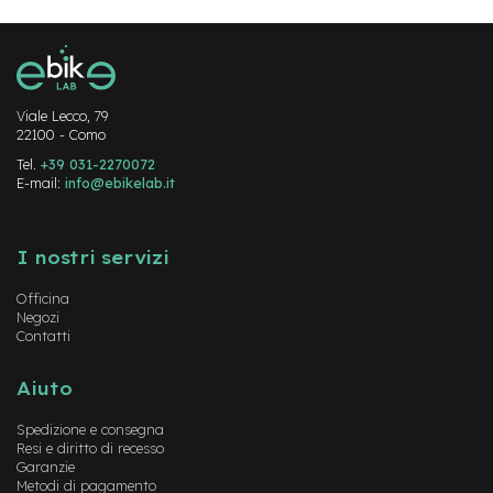
M
o
t
o
r
e
Viale Lecco, 79
a
22100 - Como
m
o
Tel.
+39 031-2270072
z
E-mail:
info@ebikelab.it
z
o
Instagram
FaceBook
YouTube
I nostri servizi
e
-
Officina
B
Negozi
i
Contatti
k
e
P
Aiuto
i
e
Spedizione e consegna
g
Resi e diritto di recesso
h
Garanzie
e
Metodi di pagamento