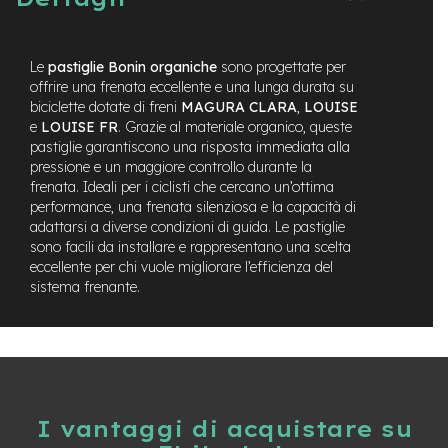
t
r
a
l
Le
pastiglie Bonin organiche
sono progettate per
e
offrire una frenata eccellente e una lunga durata su
biciclette dotate di freni
MAGURA CLARA
,
LOUISE
m
e
LOUISE FR
. Grazie al materiale organico, queste
o
pastiglie garantiscono una risposta immediata alla
t
pressione e un maggiore controllo durante la
o
frenata. Ideali per i ciclisti che cercano un’ottima
r
e
performance, una frenata silenziosa e la capacità di
a
adattarsi a diverse condizioni di guida. Le pastiglie
m
sono facili da installare e rappresentano una scelta
o
eccellente per chi vuole migliorare l’efficienza del
z
sistema frenante.
z
o
e
-
M
T
I vantaggi di acquistare su
B
E