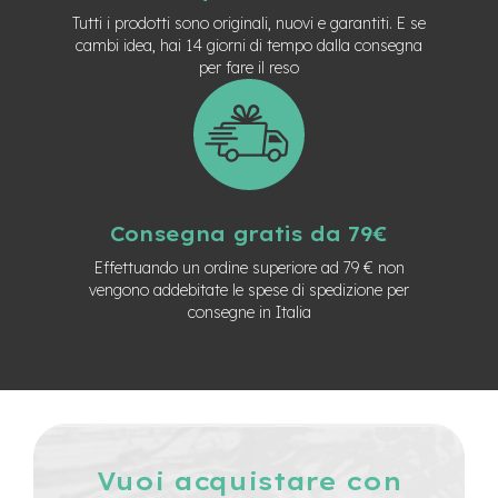
e
Tutti i prodotti sono originali, nuovi e garantiti. E se
-
cambi idea, hai 14 giorni di tempo dalla consegna
C
per fare il reso
i
t
y
b
i
k
e
Consegna gratis da 79€
m
o
Effettuando un ordine superiore ad 79 € non
t
vengono addebitate le spese di spedizione per
o
consegne in Italia
r
e
a
m
o
z
z
o
Vuoi acquistare con