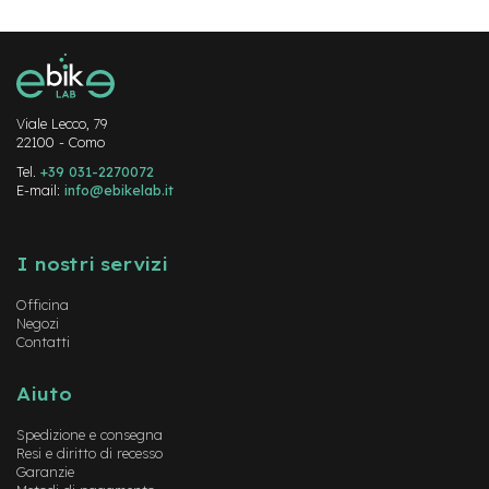
M
o
t
o
r
e
a
Viale Lecco, 79
m
22100 - Como
o
Tel.
+39 031-2270072
z
E-mail:
info@ebikelab.it
z
o
Instagram
FaceBook
YouTube
e
I nostri servizi
-
B
Officina
i
Negozi
k
Contatti
e
P
Aiuto
i
e
Spedizione e consegna
g
Resi e diritto di recesso
h
Garanzie
e