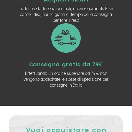
e
Tutti i prodotti sono originali, nuovi e garantiti. E se
-
cambi idea, hai 14 giorni di tempo dalla consegna
C
per fare il reso
i
t
y
b
i
k
e
Consegna gratis da 79€
m
o
Effettuando un ordine superiore ad 79 € non
t
vengono addebitate le spese di spedizione per
o
consegne in Italia
r
e
a
m
o
z
z
o
Vuoi acquistare con