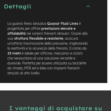
t
Dettagli
r
a
l
e
La guaina freno idraulica
Quaxar Fluid Lines
è
progettata per offrire
prestazioni elevate e
m
o
affidabilità
nei sistemi frenanti idraulici. Grazie alla
t
sua
struttura flessibile e resistente
, assicura
o
un’ottima trasmissione della pressione, migliorando
r
la reattività e la sicurezza della frenata. Il rotolo da
e
25 metri
è ideale per officine, meccanici e ciclisti
a
che necessitano di una soluzione versatile e
m
durevole. Perfetta per essere utilizzata su biciclette
o
da strada, MTB ed e-bike con impianti frenanti
z
idraulici di alto livello.
z
o
e
-
M
T
B
I vantaggi di acquistare su
E