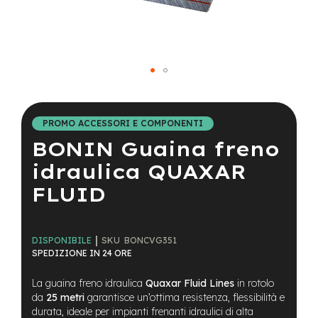
a
i
n
e
-
Vai
M
T
all'inizio
B
della
PROMO ACCESSORI E COMPONENTI
S
galleria
u
BONIN Guaina freno
di
p
immagini
e
idraulica QUAXAR
r
FLUID
l
i
g
h
SKU
BONCVG351
t
DISPONIBILE
SPEDIZIONE IN 24 ORE
e
-
La guaina freno idraulica
Quaxar Fluid Lines
in rotolo
M
da
25 metri
garantisce un’ottima resistenza, flessibilità e
T
durata, ideale per impianti frenanti idraulici di alta