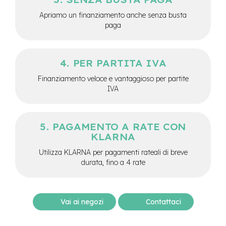
-
Apriamo un finanziamento anche senza busta
F
paga
a
t
B
i
k
PER PARTITA IVA
e
Finanziamento veloce e vantaggioso per partite
IVA
M
o
t
o
PAGAMENTO A RATE CON
r
e
KLARNA
c
Utilizza KLARNA per pagamenti rateali di breve
e
durata, fino a 4 rate
n
t
r
a
l
Vai ai negozi
Contattaci
e