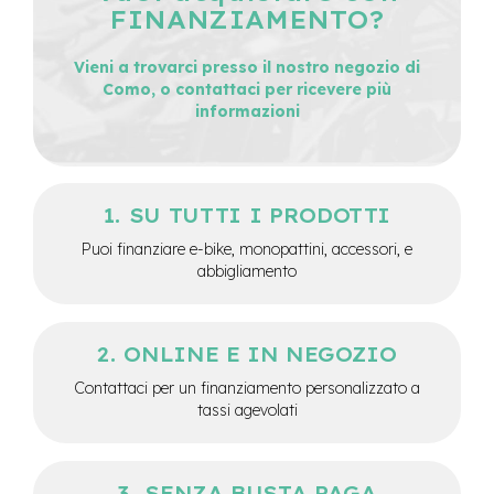
M
FINANZIAMENTO?
o
t
Vieni a trovarci presso il nostro negozio di
o
r
Como, o contattaci per ricevere più
e
informazioni
c
e
n
t
r
SU TUTTI I PRODOTTI
a
l
Puoi finanziare e-bike, monopattini, accessori, e
e
abbigliamento
e
-
G
ONLINE E IN NEGOZIO
r
Contattaci per un finanziamento personalizzato a
a
v
tassi agevolati
e
l
e
SENZA BUSTA PAGA