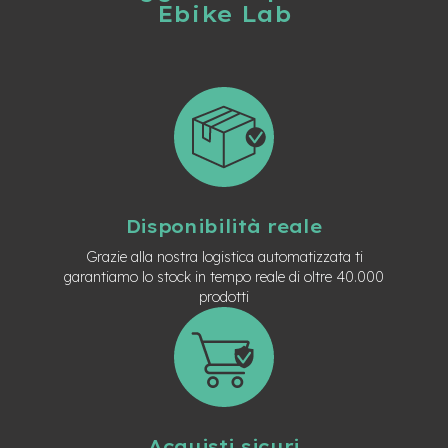
Ebike Lab
n
d
u
r
o
e
-
U
r
b
a
Disponibilità reale
n
Grazie alla nostra logistica automatizzata ti
e
garantiamo lo stock in tempo reale di oltre 40.000
-
prodotti
T
r
e
k
k
i
n
g
Acquisti sicuri