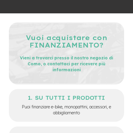
M
o
t
o
r
e
c
Vuoi acquistare con
e
FINANZIAMENTO?
n
t
r
Vieni a trovarci presso il nostro negozio di
a
Como, o contattaci per ricevere più
l
informazioni
e
e
-
G
SU TUTTI I PRODOTTI
r
a
Puoi finanziare e-bike, monopattini, accessori, e
v
abbigliamento
e
l
e