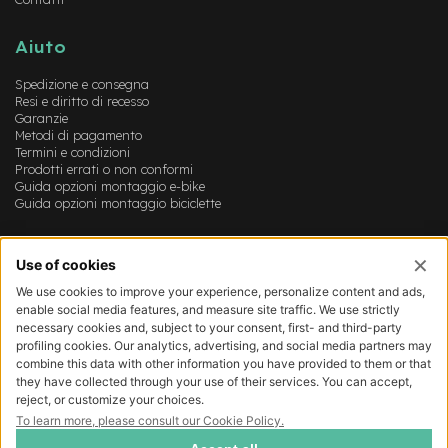
v
o
l
Aiuto
i
Spedizione e consegna
M
Resi e diritto di recesso
o
Garanzie
t
Metodi di pagamento
o
Termini e condizioni
Prodotti errati o non conformi
r
Guida opzioni montaggio e-bike
e
Guida opzioni montaggio biciclette
c
e
n
Account
t
r
Login
a
Registrazione
l
Il mio account
e
Lista dei desideri
M
o
t
o
r