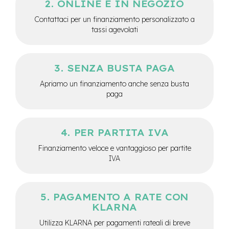
ONLINE E IN NEGOZIO
-
F
Contattaci per un finanziamento personalizzato a
a
tassi agevolati
t
B
i
k
SENZA BUSTA PAGA
e
Apriamo un finanziamento anche senza busta
M
paga
o
t
o
r
PER PARTITA IVA
e
c
Finanziamento veloce e vantaggioso per partite
e
IVA
n
t
r
a
PAGAMENTO A RATE CON
l
KLARNA
e
Utilizza KLARNA per pagamenti rateali di breve