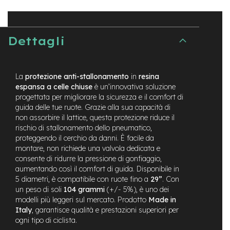
t
r
a
l
Dettagli
e
m
o
La
protezione anti-stallonamento
in
resina
t
espansa a celle chiuse
è un’innovativa soluzione
o
r
progettata per migliorare la sicurezza e il comfort di
e
guida delle tue ruote. Grazie alla sua capacità di
a
non assorbire il lattice, questa protezione riduce il
m
rischio di stallonamento dello pneumatico,
o
proteggendo il cerchio da danni. È facile da
z
montare, non richiede una valvola dedicata e
z
consente di ridurre la pressione di gonfiaggio,
o
aumentando così il comfort di guida. Disponibile in
5 diametri, è compatibile con ruote fino a
29”
. Con
e
un peso di soli
104 grammi
(+/- 5%), è uno dei
-
M
modelli più leggeri sul mercato. Prodotto
Made in
T
Italy
, garantisce qualità e prestazioni superiori per
B
ogni tipo di ciclista.
E