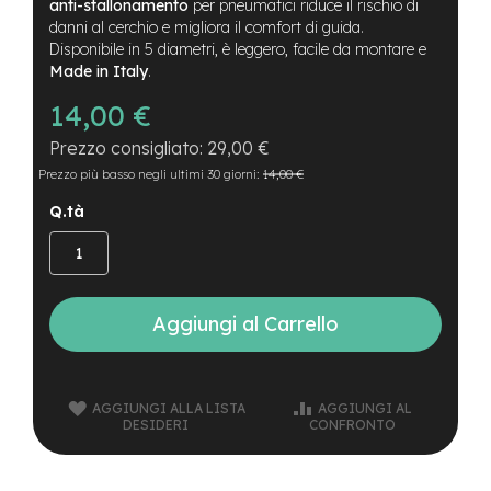
B
anti-stallonamento
per pneumatici riduce il rischio di
F
danni al cerchio e migliora il comfort di guida.
r
Disponibile in 5 diametri, è leggero, facile da montare e
o
Made in Italy
.
n
t
14,00 €
/
H
29,00 €
a
Prezzo più basso negli ultimi 30 giorni:
14,00 €
r
d
Q.tà
t
a
i
l
m
Aggiungi al Carrello
o
t
o
r
AGGIUNGI ALLA LISTA
AGGIUNGI AL
e
DESIDERI
CONFRONTO
c
e
n