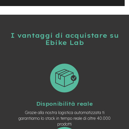
n
d
u
r
o
I vantaggi di acquistare su
e
-
Ebike Lab
U
r
b
a
n
e
-
T
r
e
Disponibilità reale
k
k
Grazie alla nostra logistica automatizzata ti
i
garantiamo lo stock in tempo reale di oltre 40.000
n
g
prodotti