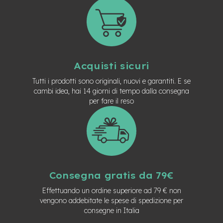
e
-
C
i
t
y
b
Acquisti sicuri
i
Tutti i prodotti sono originali, nuovi e garantiti. E se
k
e
cambi idea, hai 14 giorni di tempo dalla consegna
per fare il reso
m
o
t
o
r
e
a
m
Consegna gratis da 79€
o
z
Effettuando un ordine superiore ad 79 € non
z
vengono addebitate le spese di spedizione per
o
consegne in Italia