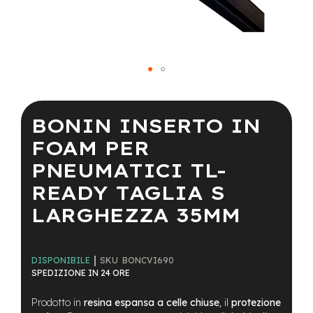
a
i
n
e
-
Vai
M
T
all'inizio
B
della
BONIN INSERTO IN
S
galleria
u
di
FOAM PER
p
immagini
e
PNEUMATICI TL-
r
READY TAGLIA S
l
i
LARGHEZZA 35MM
g
h
t
SKU
BONCVI690
DISPONIBILE
e
SPEDIZIONE IN 24 ORE
-
M
T
Prodotto in
resina espansa a celle chiuse
, il
protezione