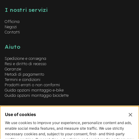
Instagram
FaceBook
YouTube
t
r
I nostri servizi
a
l
Officina
e
Negozi
Contatti
m
o
Aiuto
t
o
r
Spedizione e consegna
e
Resi e diritto di recesso
Garanzie
a
Metodi di pagamento
m
Termini e condizioni
o
Prodotti errati o non conformi
z
Guida opzioni montaggio e-bike
z
Guida opzioni montaggio biciclette
o
e
Account
-
M
Login
T
Registrazione
B
Il mio account
E
Lista dei desideri