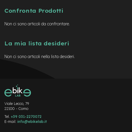
B
F
Confronta Prodotti
r
o
n
Non ci sono articoli da confrontare.
t
/
H
La mia lista desideri
a
r
d
Non ci sono articoli nella lista desideri.
t
a
i
l
m
o
t
o
Viale Lecco, 79
r
22100 - Como
e
Tel.
+39 031-2270072
c
E-mail:
info@ebikelab.it
e
n