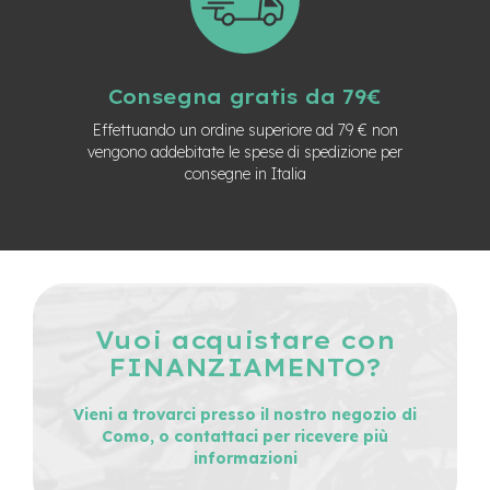
e
-
C
i
Consegna gratis da 79€
t
y
Effettuando un ordine superiore ad 79 € non
b
vengono addebitate le spese di spedizione per
i
consegne in Italia
k
e
m
o
t
o
r
Vuoi acquistare con
e
a
FINANZIAMENTO?
m
o
Vieni a trovarci presso il nostro negozio di
z
Como, o contattaci per ricevere più
z
o
informazioni