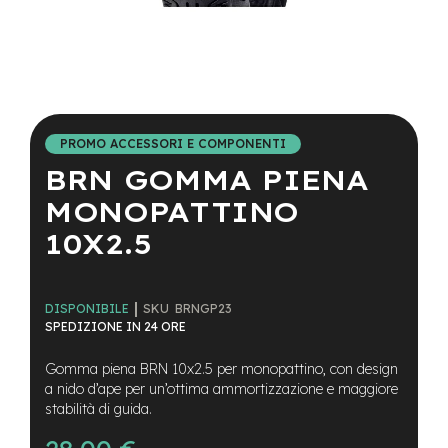
a
i
n
e
Vai
-
all'inizio
M
della
T
PROMO ACCESSORI E COMPONENTI
galleria
B
BRN GOMMA PIENA
di
S
immagini
u
MONOPATTINO
p
e
10X2.5
r
l
i
g
SKU
BRNGP23
DISPONIBILE
h
SPEDIZIONE IN 24 ORE
t
Gomma piena BRN 10x2.5 per monopattino, con design
e
a nido d’ape per un’ottima ammortizzazione e maggiore
-
stabilità di guida.
M
T