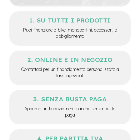
M
o
t
o
SU TUTTI I PRODOTTI
r
Puoi finanziare e-bike, monopattini, accessori, e
e
abbigliamento
c
e
n
t
r
ONLINE E IN NEGOZIO
a
Contattaci per un finanziamento personalizzato a
l
tassi agevolati
e
e
-
SENZA BUSTA PAGA
G
r
Apriamo un finanziamento anche senza busta
a
paga
v
e
l
PER PARTITA IVA
e