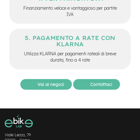
-
Finanziamento veloce e vantaggioso per partite
F
IVA
a
t
B
i
PAGAMENTO A RATE CON
k
KLARNA
e
Utilizza KLARNA per pagamenti rateali di breve
M
durata, fino a 4 rate
o
t
o
r
e
Vai ai negozi
Contattaci
c
e
n
t
r
a
l
e
Viale Lecco, 79