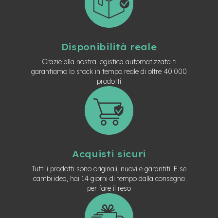
n
d
u
r
o
Disponibilità reale
e
Grazie alla nostra logistica automatizzata ti
-
garantiamo lo stock in tempo reale di oltre 40.000
U
prodotti
r
b
a
n
e
-
T
Acquisti sicuri
r
e
Tutti i prodotti sono originali, nuovi e garantiti. E se
k
cambi idea, hai 14 giorni di tempo dalla consegna
k
per fare il reso
i
n
g