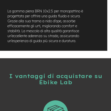
t
r
a
La gomma piena BRN 10x2.5 per monopattino è
l
progettata per offrire una guida fluida e sicura.
e
Grazie alla sua trama a nido d’ape, assorbe
efficacemente gli urti, migliorando comfort e
m
stabilità. La mescola di alta qualità garantisce
o
un’eccellente aderenza su strada, assicurando
t
un’esperienza di guida più sicura e duratura.
o
r
e
a
m
o
z
z
I vantaggi di acquistare su
o
Ebike Lab
e
-
M
T
B
E