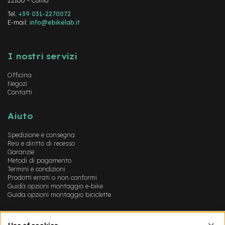
22100 - Como
M
o
Tel.
+39 031-2270072
t
E-mail:
info@ebikelab.it
o
r
Instagram
FaceBook
YouTube
e
a
I nostri servizi
m
o
Officina
z
Negozi
z
Contatti
o
Aiuto
e
-
Spedizione e consegna
B
Resi e diritto di recesso
i
Garanzie
k
Metodi di pagamento
e
Termini e condizioni
P
Prodotti errati o non conformi
i
Guida opzioni montaggio e-bike
e
Guida opzioni montaggio biciclette
g
h
Account
e