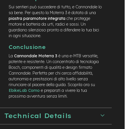
d
s
Sui sentieri può succedere di tutto, e Cannondale lo
sa bene. Per questo la Moterra 3 è dotata di una
U
piastra paramotore integrata
che protegge
s
motore e batteria da urti, radici e sassi. Un
a
guardiano silenzioso pronto a difendere la tua bici
t
in ogni situazione.
o
Conclusione
e
-
La
Cannondale Moterra 3
è una e-MTB versatile,
T
potente e resistente. Un concentrato di tecnologia
r
Bosch, componenti di qualità e design firmato
e
Cannondale. Perfetta per chi cerca affidabilità,
k
autonomia e prestazioni di alto livello senza
k
i
rinunciare al piacere della guida. Scoprila ora su
n
EbikeLab Como
e preparati a vivere la tua
g
prossima avventura senza limiti.
U
s
a
Technical Details
t
o