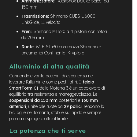
M
Ammortizzatore:
RockShox Deluxe Select da
o
150 mm
t
Trasmissione:
Shimano CUES U6000
o
LinkGlide, 11 velocità
r
e
Freni:
Shimano MT520 a 4 pistoni con rotori
a
da 203 mm
m
o
Ruote:
WTB ST i30 con mozzi Shimano e
z
pneumatici Continental Kryptotal
z
o
Alluminio di alta qualità
e
Cannondale vanta decenni di esperienza nel
-
lavorare l’alluminio come pochi altri. Il
telaio
B
SmartForm C1
della Moterra 3 è un capolavoro di
i
equilibrio tra resistenza e maneggevolezza. Le
k
sospensioni da 150 mm
posteriori e
160 mm
e
P
anteriori
, unite alle ruote da
29 pollici
, rendono la
i
bici agile nei tornanti, stabile sul ripido e sempre
e
pronta a spingere oltre il limite.
g
h
La potenza che ti serve
e