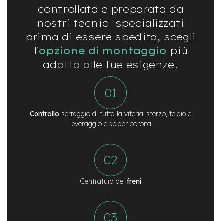
o
controllata e preparata da
nostri tecnici specializzati
e
-
prima di essere spedita, scegli
F
l’
opzione di montaggio
più
a
t
adatta alle tue esigenze.
B
i
k
e
U
s
Controllo
serraggio di tutta la viteria: sterzo, telaio e
a
leveraggio e spider corona
t
o
B
i
c
Centratura dei
freni
i
M
u
s