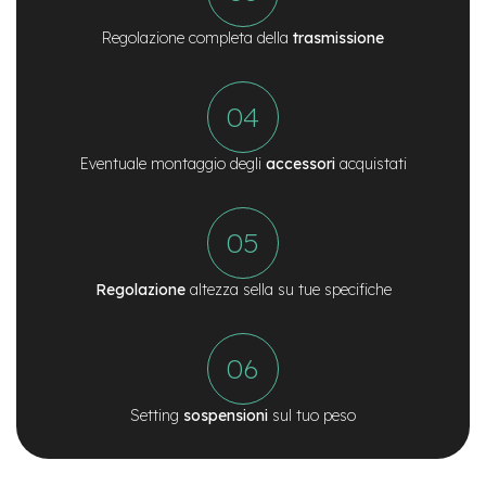
c
o
Regolazione completa della
trasmissione
l
a
r
i
U
s
a
Eventuale montaggio degli
accessori
acquistati
t
o
Bike
B
Regolazione
altezza sella su tue specifiche
a
m
b
i
n
o
Setting
sospensioni
sul tuo peso
C
i
t