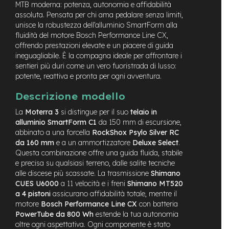
M
MTB moderna: potenza, autonomia e affidabilità
o
assoluta. Pensata per chi ama pedalare senza limiti,
t
unisce la robustezza dell’alluminio SmartForm alla
o
fluidità del motore Bosch Performance Line CX,
r
offrendo prestazioni elevate e un piacere di guida
e
ineguagliabile. È la compagna ideale per affrontare i
c
sentieri più duri come un vero fuoristrada di lusso:
e
potente, reattiva e pronta per ogni avventura.
n
t
Descrizione modello
r
a
La
Moterra 3
si distingue per il suo
telaio in
l
alluminio SmartForm C1
da 150 mm di escursione,
e
abbinato a una forcella
RockShox Psylo Silver RC
da 160 mm
e a un ammortizzatore
Deluxe Select
.
e
-
Questa combinazione offre una guida fluida, stabile
G
e precisa su qualsiasi terreno, dalle salite tecniche
r
alle discese più scassate. La trasmissione
Shimano
a
CUES U6000
a 11 velocità e i freni
Shimano MT520
v
a 4 pistoni
assicurano affidabilità totale, mentre il
e
motore
Bosch Performance Line CX
con batteria
l
PowerTube da 800 Wh
estende la tua autonomia
oltre ogni aspettativa. Ogni componente è stato
e