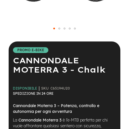
a
i
n
e
-
Vai
M
T
all'inizio
B
della
PROMO E-BIKE
S
galleria
u
CANNONDALE
di
p
immagini
e
MOTERRA 3 - Chalk
r
l
i
g
SKU
C65194U20
DISPONIBILE
h
SPEDIZIONE IN 24 ORE
t
Cannondale Moterra 3 – Potenza, controllo e
e
autonomia per ogni avventura
-
M
La
Cannondale Moterra 3
è l’e-MTB perfetta per chi
T
vuole affrontare qualsiasi sentiero con sicurezza,