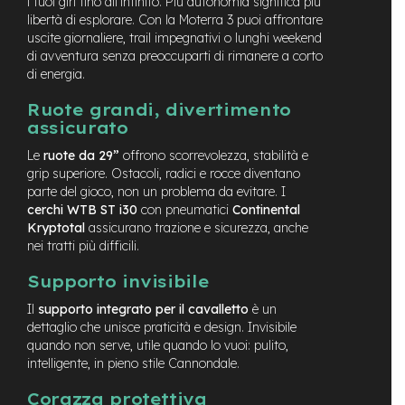
i tuoi giri fino all’infinito. Più autonomia significa più
e
libertà di esplorare. Con la Moterra 3 puoi affrontare
a
uscite giornaliere, trail impegnativi o lunghi weekend
m
di avventura senza preoccuparti di rimanere a corto
o
di energia.
z
z
Ruote grandi, divertimento
o
assicurato
e
Le
ruote da 29”
offrono scorrevolezza, stabilità e
-
grip superiore. Ostacoli, radici e rocce diventano
B
parte del gioco, non un problema da evitare. I
i
k
cerchi WTB ST i30
con pneumatici
Continental
e
Kryptotal
assicurano trazione e sicurezza, anche
C
nei tratti più difficili.
a
r
Supporto invisibile
g
o
Il
supporto integrato per il cavalletto
è un
dettaglio che unisce praticità e design. Invisibile
e
quando non serve, utile quando lo vuoi: pulito,
-
intelligente, in pieno stile Cannondale.
K
i
Corazza protettiva