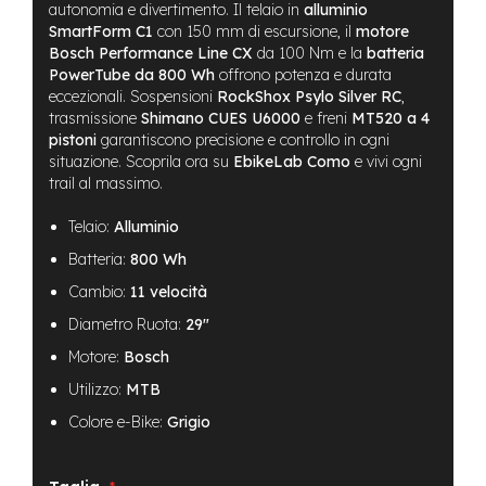
B
autonomia e divertimento. Il telaio in
alluminio
F
SmartForm C1
con 150 mm di escursione, il
motore
r
Bosch Performance Line CX
da 100 Nm e la
batteria
o
PowerTube da 800 Wh
offrono potenza e durata
n
eccezionali. Sospensioni
RockShox Psylo Silver RC
,
t
trasmissione
Shimano CUES U6000
e freni
MT520 a 4
/
H
pistoni
garantiscono precisione e controllo in ogni
a
situazione. Scoprila ora su
EbikeLab Como
e vivi ogni
r
trail al massimo.
d
t
Telaio:
Alluminio
a
i
Batteria:
800 Wh
l
Cambio:
11 velocità
m
Diametro Ruota:
29"
o
t
Motore:
Bosch
o
Utilizzo:
MTB
r
e
Colore e-Bike:
Grigio
c
e
n