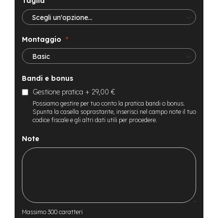
Taglia
t
r
a
l
e
Montaggio
m
o
t
Bandi e bonus
o
r
Gestione pratica
+
29,00 €
e
Possiamo gestire per tuo conto la pratica bandi o bonus.
a
Spunta la casella soprastante, inserisci nel campo note il tuo
m
codice fiscale e gli altri dati utili per procedere.
o
z
Note
z
o
e
-
M
T
B
Massimo 300 caratteri
E