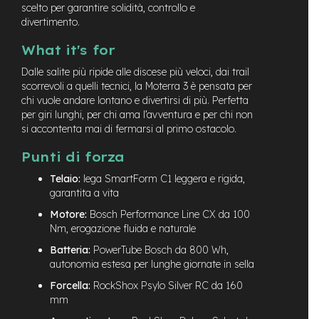
scelto per garantire solidità, controllo e
-
divertimento.
F
a
What it's for
t
B
Dalle salite più ripide alle discese più veloci, dai trail
i
scorrevoli a quelli tecnici, la Moterra 3 è pensata per
k
e
chi vuole andare lontano e divertirsi di più. Perfetta
per giri lunghi, per chi ama l’avventura e per chi non
M
si accontenta mai di fermarsi al primo ostacolo.
o
t
Punti di forza
o
r
Telaio:
lega SmartForm C1 leggera e rigida,
e
garantita a vita
c
Motore:
Bosch Performance Line CX da 100
e
Nm, erogazione fluida e naturale
n
t
Batteria:
PowerTube Bosch da 800 Wh,
r
autonomia estesa per lunghe giornate in sella
a
l
Forcella:
RockShox Psylo Silver RC da 160
e
mm