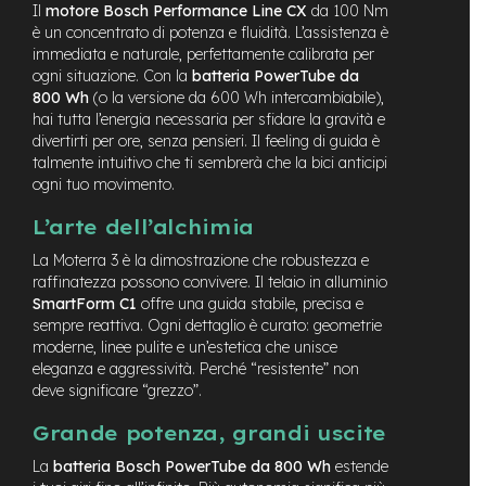
v
Il
motore Bosch Performance Line CX
da 100 Nm
o
è un concentrato di potenza e fluidità. L’assistenza è
l
immediata e naturale, perfettamente calibrata per
i
ogni situazione. Con la
batteria PowerTube da
800 Wh
(o la versione da 600 Wh intercambiabile),
M
hai tutta l’energia necessaria per sfidare la gravità e
o
divertirti per ore, senza pensieri. Il feeling di guida è
t
talmente intuitivo che ti sembrerà che la bici anticipi
o
ogni tuo movimento.
r
e
c
L’arte dell’alchimia
e
La Moterra 3 è la dimostrazione che robustezza e
n
raffinatezza possono convivere. Il telaio in alluminio
t
r
SmartForm C1
offre una guida stabile, precisa e
a
sempre reattiva. Ogni dettaglio è curato: geometrie
l
moderne, linee pulite e un’estetica che unisce
e
eleganza e aggressività. Perché “resistente” non
deve significare “grezzo”.
M
o
Grande potenza, grandi uscite
t
o
La
batteria Bosch PowerTube da 800 Wh
estende
r