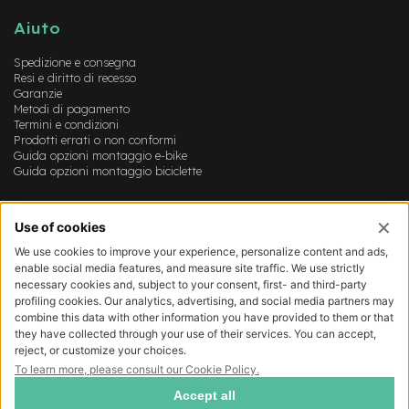
B
F
Aiuto
r
o
Spedizione e consegna
n
Resi e diritto di recesso
t
Garanzie
/
Metodi di pagamento
H
Termini e condizioni
a
Prodotti errati o non conformi
r
Guida opzioni montaggio e-bike
d
Guida opzioni montaggio biciclette
t
a
Account
i
l
Login
Registrazione
m
Il mio account
o
Lista dei desideri
t
o
r
e
c
e
n