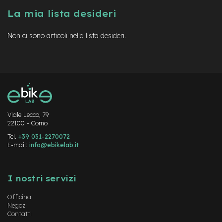
a
La mia lista desideri
i
n
Non ci sono articoli nella lista desideri.
e
-
M
T
B
S
u
p
e
Viale Lecco, 79
22100 - Como
r
l
Tel.
+39 031-2270072
i
E-mail:
info@ebikelab.it
g
h
Instagram
FaceBook
YouTube
t
I nostri servizi
e
-
Officina
M
Negozi
T
Contatti