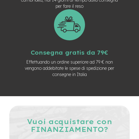
n
per fare il reso
d
u
r
o
e
-
U
Consegna gratis da 79€
r
b
Effettuando un ordine superiore ad 79 € non
a
vengono addebitate le spese di spedizione per
n
consegne in Italia
e
-
T
r
e
k
k
Vuoi acquistare con
i
FINANZIAMENTO?
n
g