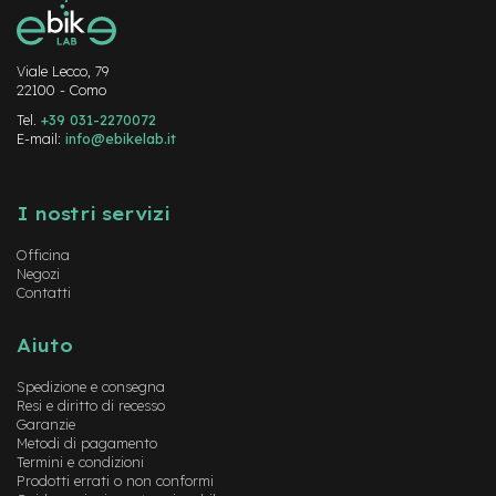
-
F
a
Viale Lecco, 79
t
22100 - Como
B
i
Tel.
+39 031-2270072
k
E-mail:
info@ebikelab.it
e
Instagram
FaceBook
YouTube
M
I nostri servizi
o
t
Officina
o
Negozi
r
Contatti
e
c
e
Aiuto
n
t
Spedizione e consegna
r
Resi e diritto di recesso
a
Garanzie
l
Metodi di pagamento
e
Termini e condizioni
Prodotti errati o non conformi