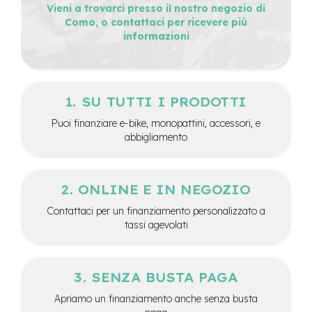
Vieni a trovarci presso il nostro negozio di
e
Como, o contattaci per ricevere più
-
informazioni
C
i
t
y
b
SU TUTTI I PRODOTTI
i
k
Puoi finanziare e-bike, monopattini, accessori, e
e
abbigliamento
m
o
t
ONLINE E IN NEGOZIO
o
r
Contattaci per un finanziamento personalizzato a
e
tassi agevolati
a
m
o
z
SENZA BUSTA PAGA
z
o
Apriamo un finanziamento anche senza busta