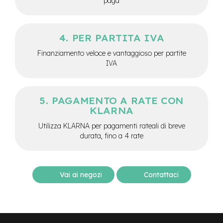
paga
M
o
t
o
PER PARTITA IVA
r
e
Finanziamento veloce e vantaggioso per partite
c
IVA
e
n
t
r
PAGAMENTO A RATE CON
a
KLARNA
l
e
Utilizza KLARNA per pagamenti rateali di breve
durata, fino a 4 rate
e
-
G
r
Vai ai negozi
Contattaci
a
v
e
l
e