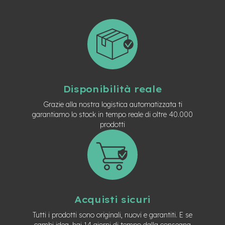
t
r
a
l
e
m
o
t
o
Disponibilità reale
r
e
Grazie alla nostra logistica automatizzata ti
a
garantiamo lo stock in tempo reale di oltre 40.000
m
prodotti
o
z
z
o
e
-
M
Acquisti sicuri
T
B
Tutti i prodotti sono originali, nuovi e garantiti. E se
E
cambi idea, hai 14 giorni di tempo dalla consegna