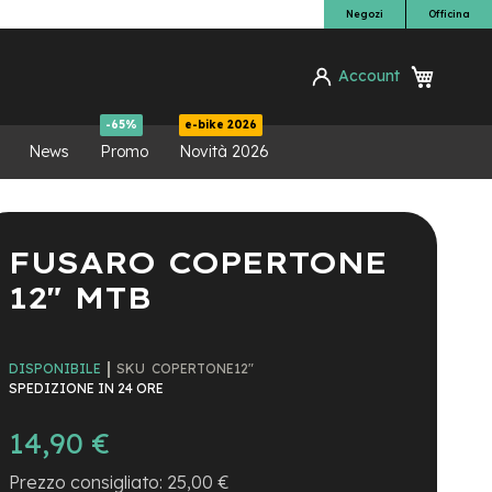
Negozi
Officina
Carrello
Account
ca
-65%
e-bike 2026
News
Promo
Novità 2026
FUSARO COPERTONE
12" MTB
SKU
COPERTONE12"
DISPONIBILE
SPEDIZIONE IN 24 ORE
14,90 €
25,00 €