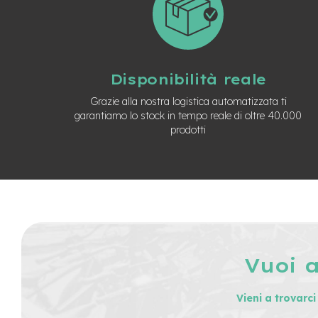
Usato
e-
Trekking
Usato
e-
Disponibilità reale
MTB
Usato
Grazie alla nostra logistica automatizzata ti
garantiamo lo stock in tempo reale di oltre 40.000
e-
prodotti
City
Bike
Usato
e-
Fat
Bike
Usato
Bici
Muscolari
Vuoi 
Usato
Bike
Vieni a trovarc
Bambino