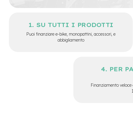
City
Bike
BMX
SU TUTTI I PRODOTTI
MTB
Puoi finanziare e-bike, monopattini, accessori, e
Mtb
abbigliamento
Full
Mtb
Front
Bici
PER P
pieghevoli
Bici
da
Finanziamento veloce 
corsa
Gravel
e-
Scooter
Accessori
Alimentatori
monopattino