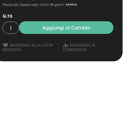
Prezzo più basso negli ultimi 30 giorni:
14,90 €
Q.tà
Aggiungi al Carrello
AGGIUNGI ALLA LISTA
AGGIUNGI AL
DESIDERI
CONFRONTO