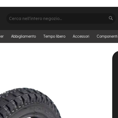
Cerca
Cer
er
Abbigliamento
Tempo libero
Accessori
Componenti