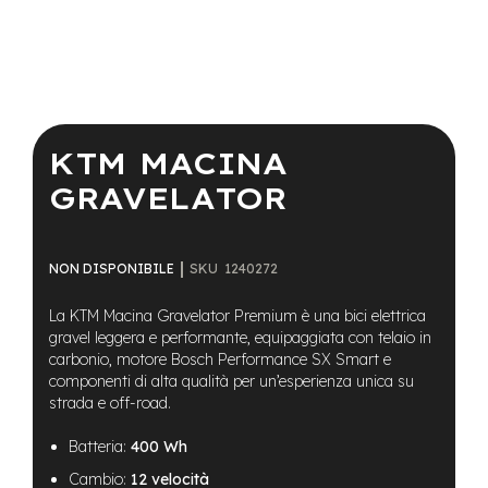
a
i
n
e
Vai
-
all'inizio
M
della
KTM MACINA
T
galleria
B
di
GRAVELATOR
S
immagini
u
p
e
SKU
1240272
NON DISPONIBILE
r
l
i
La KTM Macina Gravelator Premium è una bici elettrica
g
gravel leggera e performante, equipaggiata con telaio in
h
carbonio, motore Bosch Performance SX Smart e
t
componenti di alta qualità per un’esperienza unica su
strada e off-road.
e
-
Batteria:
400 Wh
M
T
Cambio:
12 velocità