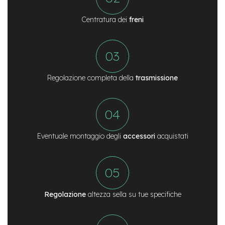
M
o
Centratura dei
freni
t
o
r
e
c
e
n
Regolazione completa della
trasmissione
t
r
a
l
e
Eventuale montaggio degli
accessori
acquistati
e
-
G
r
a
v
Regolazione
altezza sella su tue specifiche
e
l
e