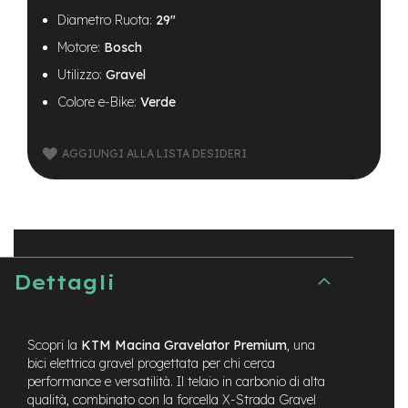
B
F
Diametro Ruota:
29"
r
Motore:
Bosch
o
n
Utilizzo:
Gravel
t
/
Colore e-Bike:
Verde
H
a
r
AGGIUNGI ALLA LISTA DESIDERI
d
t
a
i
l
m
Dettagli
o
t
o
r
Scopri la
KTM Macina Gravelator Premium
, una
e
bici elettrica gravel progettata per chi cerca
c
e
performance e versatilità. Il telaio in carbonio di alta
n
qualità, combinato con la forcella X-Strada Gravel