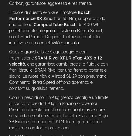
t
Carbon, garantisce leggerezza e resistenza.
r
Il cuore di questa e-bike è il motore
Bosch
a
l
Performance SX Smart
da 55 Nm, supportato da
e
una batteria
CompactTube Bosch
da 400 Wh
perfettamente integrata. Il sistema Bosch Smart,
m
con il Mini Remote Dropbar, ti offre un controllo
o
intuitivo e una connettività avanzata.
t
o
Questa gravel e-bike è equipaggiata con
r
trasmissione
SRAM Rival XPLR eTap AXS a 12
e
velocità
, che garantisce cambi precisi e fluidi, e con
a
freni idraulici SRAM Rival per una frenata potente e
m
sicura. Le ruote Mavic Allroad SL 29 con pneumatici
o
Continental Terra Speed offrono aderenza e
z
comfort su qualsiasi terreno.
z
o
Con un peso di soli 13,9 kg (senza pedali) e un limite
di carico totale di 109 kg, la Macina Gravelator
e
Premium è ideale per chi ama le lunghe avventure
-
su strada o sentieri sterrati. La sella Fizik Terra Argo
M
X3 Kium e i componenti KTM Team garantiscono
T
massimo comfort e prestazioni.
B
E