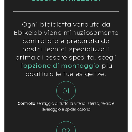
e
-
C
i
Ogni bicicletta venduta da
t
Ebikelab viene minuziosamente
y
b
controllata e preparata da
i
nostri tecnici specializzati
k
e
prima di essere spedita, scegli
l’
opzione di montaggio
più
m
o
adatta alle tue esigenze.
t
o
r
e
a
m
Controllo
serraggio di tutta la viteria: sterzo, telaio e
o
leveraggio e spider corona
z
z
o