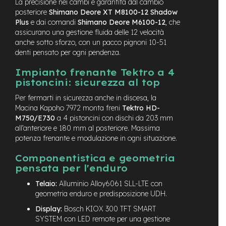
La precisione nei cambi è garantita dal cambio
M
posteriore
Shimano Deore XT M8100-12 Shadow
o
Plus
e dai comandi
Shimano Deore M6100-12
, che
t
o
assicurano una gestione fluida delle 12 velocità
r
anche sotto sforzo, con un pacco pignoni 10-51
e
denti pensato per ogni pendenza.
c
e
Impianto frenante Tektro a 4
n
pistoncini: sicurezza al top
t
r
Per fermarti in sicurezza anche in discesa, la
a
Macina Kapoho 7972 monta freni
Tektro HD-
l
M750/E730
a 4 pistoncini con dischi da 203 mm
e
all’anteriore e 180 mm al posteriore. Massima
potenza frenante e modulazione in ogni situazione.
e
-
Componentistica e geometria
G
pensata per l'enduro
r
a
Telaio:
Alluminio Alloy6061 SLL-LTE con
v
geometria enduro e predisposizione UDH.
e
l
Display:
Bosch KIOX 300 TFT SMART
SYSTEM con LED remote per una gestione
e