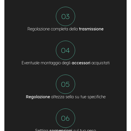
d
s
U
s
a
Regolazione completa della
trasmissione
t
o
e
-
T
Eventuale montaggio degli
accessori
acquistati
r
e
k
k
i
n
g
Regolazione
altezza sella su tue specifiche
U
s
a
t
o
Setting
sospensioni
sul tuo peso