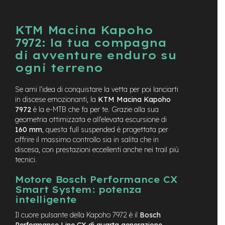
t
r
a
KTM Macina Kapoho
l
e
7972: la tua compagna
di avventure enduro su
m
ogni terreno
o
t
o
Se ami l’idea di conquistare la vetta per poi lanciarti
r
in discese emozionanti, la
KTM Macina Kapoho
e
7972
è la e-MTB che fa per te. Grazie alla sua
a
geometria ottimizzata e all’elevata escursione di
m
160 mm
, questa full suspended è progettata per
o
offrire il massimo controllo sia in salita che in
z
z
discesa, con prestazioni eccellenti anche nei trail più
o
tecnici.
e
Motore Bosch Performance CX
-
Smart System: potenza
M
intelligente
T
B
Il cuore pulsante della Kapoho 7972 è il
Bosch
E
Performance Line CX di quarta generazione
,