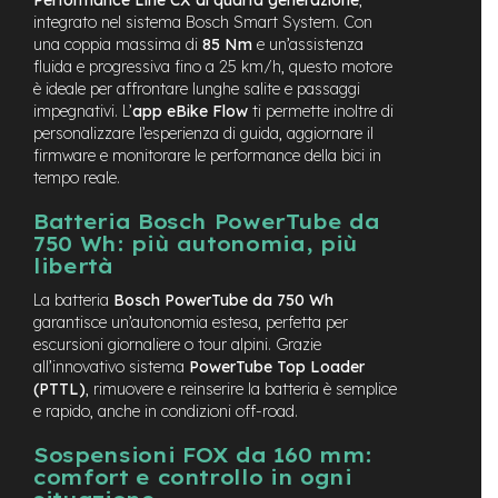
n
integrato nel sistema Bosch Smart System. Con
d
una coppia massima di
85 Nm
e un’assistenza
u
fluida e progressiva fino a 25 km/h, questo motore
r
è ideale per affrontare lunghe salite e passaggi
o
impegnativi. L’
app eBike Flow
ti permette inoltre di
personalizzare l’esperienza di guida, aggiornare il
e
firmware e monitorare le performance della bici in
-
U
tempo reale.
r
b
Batteria Bosch PowerTube da
a
750 Wh: più autonomia, più
n
libertà
e
La batteria
Bosch PowerTube da 750 Wh
-
garantisce un’autonomia estesa, perfetta per
T
escursioni giornaliere o tour alpini. Grazie
r
all’innovativo sistema
PowerTube Top Loader
e
(PTTL)
, rimuovere e reinserire la batteria è semplice
k
e rapido, anche in condizioni off-road.
k
i
Sospensioni FOX da 160 mm:
n
comfort e controllo in ogni
g