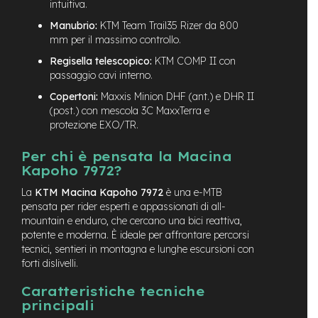
intuitiva.
-
F
Manubrio:
KTM Team Trail35 Rizer da 800
a
mm per il massimo controllo.
t
Regisella telescopico:
KTM COMP II con
B
i
passaggio cavi interno.
k
Copertoni:
Maxxis Minion DHF (ant.) e DHR II
e
(post.) con mescola 3C MaxxTerra e
protezione EXO/TR.
M
o
t
Per chi è pensata la Macina
o
Kapoho 7972?
r
e
La
KTM Macina Kapoho 7972
è una e-MTB
c
pensata per rider esperti e appassionati di all-
e
mountain e enduro, che cercano una bici reattiva,
n
potente e moderna. È ideale per affrontare percorsi
t
tecnici, sentieri in montagna e lunghe escursioni con
r
forti dislivelli.
a
l
Caratteristiche tecniche
e
principali