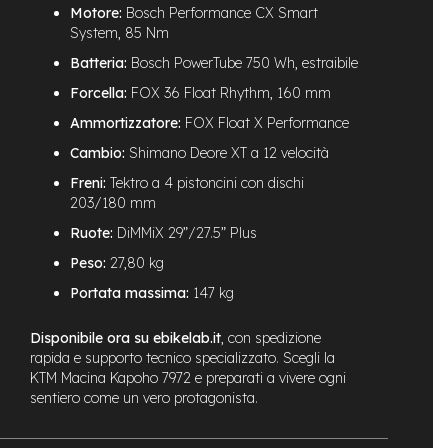
M
Motore:
Bosch Performance CX Smart
o
System, 85 Nm
t
o
Batteria:
Bosch PowerTube 750 Wh, estraibile
r
e
Forcella:
FOX 36 Float Rhythm, 160 mm
a
Ammortizzatore:
FOX Float X Performance
m
o
Cambio:
Shimano Deore XT a 12 velocità
z
z
Freni:
Tektro a 4 pistoncini con dischi
o
203/180 mm
Ruote:
DiMMiX 29”/27.5” Plus
e
-
Peso:
27,80 kg
B
i
Portata massima:
147 kg
k
e
Disponibile ora su ebikelab.it
, con spedizione
P
rapida e supporto tecnico specializzato. Scegli la
i
KTM Macina Kapoho 7972 e preparati a vivere ogni
e
sentiero come un vero protagonista.
g
h
e