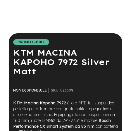
a
i
n
e
Vai
-
all'inizio
M
della
T
PROMO E-BIKE
galleria
B
KTM MACINA
di
S
immagini
u
KAPOHO 7972 Silver
p
e
Matt
r
l
i
g
SKU
023309
NON DISPONIBILE
h
t
KTM Macina Kapoho 7972
è la e-MTB full suspended
perfetta per affrontare con grinta salite impegnative e
e
discese adrenaliniche. Equipaggiata con sospensioni da
-
160 mm, ruote DiMMiX da 29”/27.5” e motore
Bosch
M
Performance CX Smart System da 85 Nm
con batteria
T