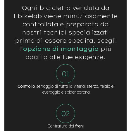
e
Ogni bicicletta venduta da
a
m
Ebikelab viene minuziosamente
o
controllata e preparata da
z
z
nostri tecnici specializzati
o
prima di essere spedita, scegli
e
l’
opzione di montaggio
più
-
adatta alle tue esigenze.
B
i
k
e
C
a
Controllo
serraggio di tutta la viteria: sterzo, telaio e
r
leveraggio e spider corona
g
o
e
-
K
i
Centratura dei
freni