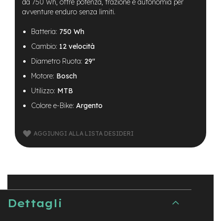
B
da 750 Wh, offre potenza, trazione e autonomia per
F
avventure enduro senza limiti.
r
o
Batteria:
750 Wh
n
t
Cambio:
12 velocità
/
Diametro Ruota:
29"
H
a
Motore:
Bosch
r
d
Utilizzo:
MTB
t
Colore e-Bike:
Argento
a
i
l
AGGIUNGI ALLA LISTA DESIDERI
m
o
t
o
r
e
c
Dettagli
e
n