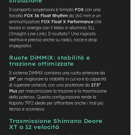
situazione
e
Il comparto sospensioni è firmato
FOX
con una
-
forcella
FOX 36 Float Rhythm
da 160 mm e un
C
ammortizzatore
FOX Float X Performance
che
i
lavora in sinergia con il telaio in alluminio SLL
t
y
(Straight-Line-Link). Il risultato? Una risposta
b
reattiva e precisa anche su radici, rocce e drop
i
impegnativi.
k
e
Ruote DiMMiX: stabilità e
trazione ottimizzate
m
o
Il sistema DiMMiX combina una ruota anteriore da
t
29”
per migliorare la stabilità in curva e la capacità
o
di superare ostacoli, con una posteriore da
27.5”
r
Plus
per massimizzare la trazione e la trasmissione
e
della potenza. Questa configurazione rende la
a
Kapoho 7972 ideale per affrontare anche i trail più
m
tecnici e sconnessi.
o
z
Trasmissione Shimano Deore
z
o
XT a 12 velocità