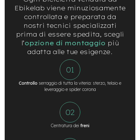
v
Ebikelab viene minuziosamente
o
l
controllata e preparata da
i
nostri tecnici specializzati
M
prima di essere spedita, scegli
o
l’
opzione di montaggio
più
t
o
adatta alle tue esigenze.
r
e
c
e
n
t
Controllo
serraggio di tutta la viteria: sterzo, telaio e
r
leveraggio e spider corona
a
l
e
M
o
Centratura dei
freni
t
o
r