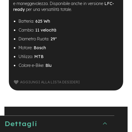
B
e maneggevolezza. Disponibile anche in versione
LFC-
F
ready
per una versatilità totale.
r
o
Batteria:
625 Wh
n
t
Cambio:
11 velocità
/
H
Diametro Ruota:
29"
a
Motore:
Bosch
r
d
Utilizzo:
MTB
t
a
Colore e-Bike:
Blu
i
l
AGGIUNGI ALLA LISTA DESIDERI
m
o
t
o
r
e
c
Dettagli
e
n