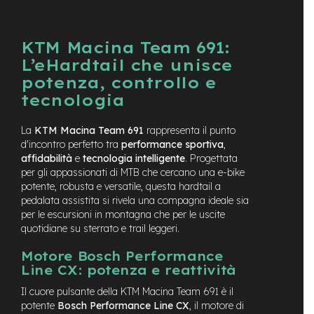
t
r
a
l
KTM Macina Team 691:
e
L’eHardtail che unisce
potenza, controllo e
m
o
tecnologia
t
o
La
KTM Macina Team 691
rappresenta il punto
r
d'incontro perfetto tra
performance sportiva
,
e
a
affidabilità
e
tecnologia intelligente
. Progettata
m
per gli appassionati di MTB che cercano una e-bike
o
potente, robusta e versatile, questa hardtail a
z
pedalata assistita si rivela una compagna ideale sia
z
per le escursioni in montagna che per le uscite
o
quotidiane su sterrato e trail leggeri.
e
Motore Bosch Performance
-
Line CX: potenza e reattività
M
T
Il cuore pulsante della KTM Macina Team 691 è il
B
potente
Bosch Performance Line CX
, il motore di
E