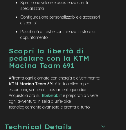
Spedizione veloce e assistenza clienti
-
specializzata
F
a
Configurazione personalizzabile e accessori
t
disponibili
B
i
Possibilità di test e consulenza in store su
k
appuntamento
e
Scopri la libertà di
M
pedalare con la KTM
o
t
Macina Team 691
o
r
e
Affronta ogni giornata con energia e divertimento:
c
KTM Macina Team 691
è la tua alleata per
e
escursioni, sentieri e spostamenti quotidiani.
n
Acquistala ora su
Ebikelab.it
e preparati a vivere
t
ogni avventura in sella a un’e-bike
r
tecnologicamente avanzata e pronta a tutto!
a
l
e
Technical Details