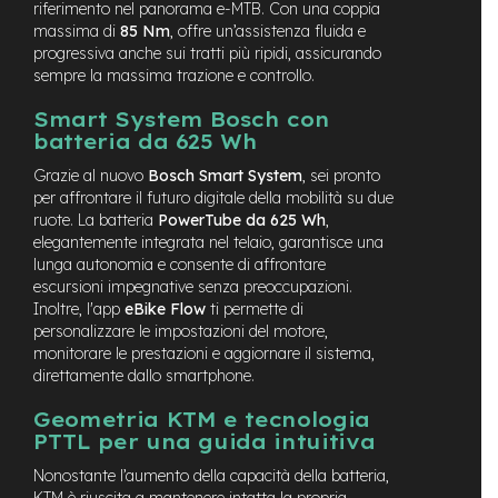
riferimento nel panorama e-MTB. Con una coppia
n
massima di
85 Nm
, offre un’assistenza fluida e
d
progressiva anche sui tratti più ripidi, assicurando
u
r
sempre la massima trazione e controllo.
o
Smart System Bosch con
e
batteria da 625 Wh
-
Grazie al nuovo
Bosch Smart System
, sei pronto
U
r
per affrontare il futuro digitale della mobilità su due
b
ruote. La batteria
PowerTube da 625 Wh
,
a
elegantemente integrata nel telaio, garantisce una
n
lunga autonomia e consente di affrontare
escursioni impegnative senza preoccupazioni.
e
Inoltre, l'app
eBike Flow
ti permette di
-
personalizzare le impostazioni del motore,
T
monitorare le prestazioni e aggiornare il sistema,
r
direttamente dallo smartphone.
e
k
Geometria KTM e tecnologia
k
i
PTTL per una guida intuitiva
n
Nonostante l’aumento della capacità della batteria,
g
KTM è riuscita a mantenere intatta la propria