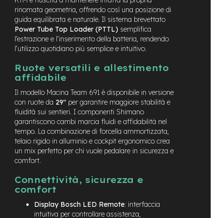
rinomata geometria, offrendo così una posizione di
e
-
guida equilibrata e naturale. Il sistema brevettato
C
Power Tube Top Loader (PTTL)
semplifica
i
l’estrazione e l’inserimento della batteria, rendendo
t
l’utilizzo quotidiano più semplice e intuitivo.
y
b
Ruote versatili e allestimento
i
affidabile
k
e
Il modello Macina Team 691 è disponibile in versione
con ruote da
29"
per garantire maggiore stabilità e
m
fluidità sui sentieri. I componenti Shimano
o
garantiscono cambi marcia fluidi e affidabilità nel
t
tempo. La combinazione di forcella ammortizzata,
o
telaio rigido in alluminio e cockpit ergonomico crea
r
un mix perfetto per chi vuole pedalare in sicurezza e
e
a
comfort.
m
o
Connettività, sicurezza e
z
comfort
z
o
Display Bosch LED Remote
: interfaccia
intuitiva per controllare assistenza,