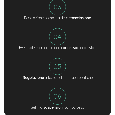
e
a
m
o
Regolazione completa della
trasmissione
z
z
o
e
-
Eventuale montaggio degli
accessori
acquistati
B
i
k
e
C
a
Regolazione
altezza sella su tue specifiche
r
g
o
e
-
K
Setting
sospensioni
sul tuo peso
i