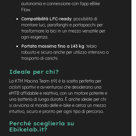
M
autonomia e connessione con l’app eBike
o
Flow.
t
Compatibilità LFC-ready
: possibilità di
o
r
montare luci, parafanghi e portapacchi per
e
trasformare la bici in un mezzo versatile per
c
ogni esigenza.
e
Portata massima fino a 143 kg
: telaio
n
t
robusto e sicuro anche per utilizzo intensivo o
r
trasporto di carichi.
a
l
Ideale per chi?
e
La KTM Macina Team 691 è la scelta perfetta per
e
ciclisti sportivi e avventurosi che desiderano una
-
eMTB affidabile e reattiva, con un motore potente e
G
una batteria di lunga durata. È anche ideale per chi
r
si avvicina al mondo delle e-bike e cerca un mezzo
a
intuitivo, sicuro e pronto per ogni tipo di percorso.
v
e
Perché sceglierla su
l
Ebikelab.it?
e