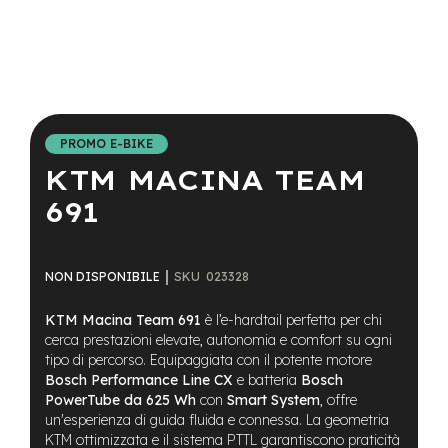
a
i
n
e
Vai
-
all'inizio
M
della
T
PROMO E-BIKE
galleria
B
KTM MACINA TEAM
di
S
immagini
u
691
p
e
r
l
SKU
023328
NON DISPONIBILE
i
g
KTM Macina Team 691
è l’e-hardtail perfetta per chi
h
cerca prestazioni elevate, autonomia e comfort su ogni
t
tipo di percorso. Equipaggiata con il potente motore
e
Bosch Performance Line CX
e batteria
Bosch
-
PowerTube da 625 Wh
con
Smart System
, offre
M
un'esperienza di guida fluida e connessa. La geometria
T
KTM ottimizzata e il sistema PTTL garantiscono praticità