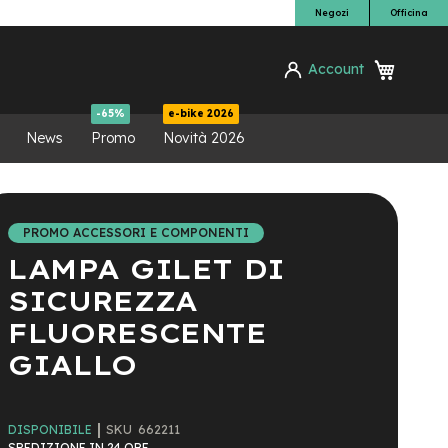
Negozi
Officina
Carrello
Account
ca
-65%
e-bike 2026
News
Promo
Novità 2026
PROMO ACCESSORI E COMPONENTI
LAMPA GILET DI
SICUREZZA
FLUORESCENTE
GIALLO
SKU
662211
DISPONIBILE
SPEDIZIONE IN 24 ORE