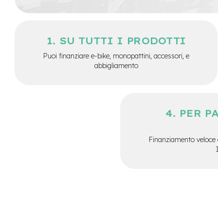
City
Bike
BMX
SU TUTTI I PRODOTTI
MTB
Puoi finanziare e-bike, monopattini, accessori, e
Mtb
abbigliamento
Full
Mtb
Front
Bici
PER P
pieghevoli
Bici
da
Finanziamento veloce 
corsa
Gravel
e-
Scooter
Accessori
Alimentatori
monopattino