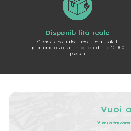
Usato
e-
Trekking
Usato
e-
Disponibilità reale
MTB
Usato
Grazie alla nostra logistica automatizzata ti
garantiamo lo stock in tempo reale di oltre 40.000
e-
prodotti
City
Bike
Usato
e-
Fat
Bike
Usato
Bici
Muscolari
Vuoi 
Usato
Bike
Vieni a trovarc
Bambino