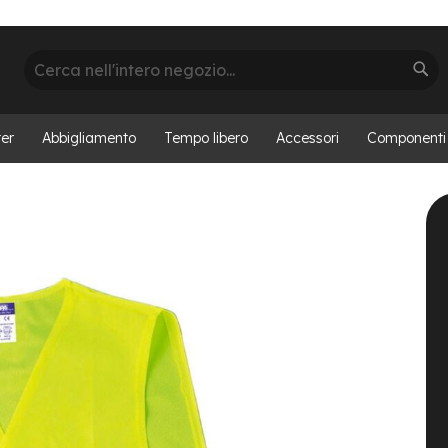
Cerca
Cer
er
Abbigliamento
Tempo libero
Accessori
Componenti