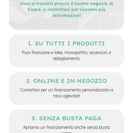
Vieni a trovarci presso il nostro negozio di
e
Como, o contattaci per ricevere più
-
informazioni
C
i
t
y
b
SU TUTTI I PRODOTTI
i
k
Puoi finanziare e-bike, monopattini, accessori, e
e
abbigliamento
m
o
t
ONLINE E IN NEGOZIO
o
r
Contattaci per un finanziamento personalizzato a
e
tassi agevolati
a
m
o
z
SENZA BUSTA PAGA
z
o
Apriamo un finanziamento anche senza busta