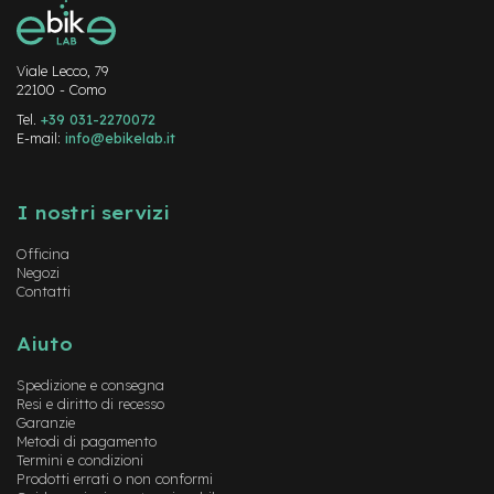
-
F
a
Viale Lecco, 79
t
22100 - Como
B
i
Tel.
+39 031-2270072
k
E-mail:
info@ebikelab.it
e
Instagram
FaceBook
YouTube
M
I nostri servizi
o
t
Officina
o
Negozi
r
Contatti
e
c
e
Aiuto
n
t
Spedizione e consegna
r
Resi e diritto di recesso
a
Garanzie
l
Metodi di pagamento
e
Termini e condizioni
Prodotti errati o non conformi