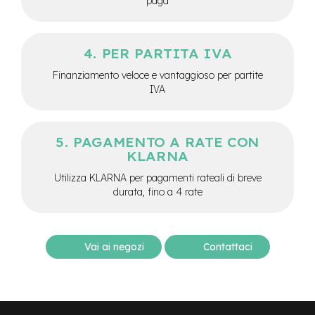
paga
M
o
t
o
PER PARTITA IVA
r
e
Finanziamento veloce e vantaggioso per partite
c
IVA
e
n
t
r
PAGAMENTO A RATE CON
a
KLARNA
l
e
Utilizza KLARNA per pagamenti rateali di breve
durata, fino a 4 rate
e
-
G
r
Vai ai negozi
Contattaci
a
v
e
l
e