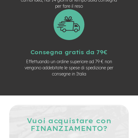
n
per fare il reso
d
u
r
o
e
-
U
Consegna gratis da 79€
r
b
Effettuando un ordine superiore ad 79 € non
a
vengono addebitate le spese di spedizione per
n
consegne in Italia
e
-
T
r
e
k
k
Vuoi acquistare con
i
FINANZIAMENTO?
n
g