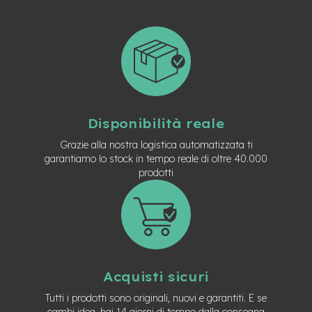
t
r
a
l
e
m
o
t
o
Disponibilità reale
r
e
Grazie alla nostra logistica automatizzata ti
a
garantiamo lo stock in tempo reale di oltre 40.000
m
prodotti
o
z
z
o
e
-
M
Acquisti sicuri
T
B
Tutti i prodotti sono originali, nuovi e garantiti. E se
E
cambi idea, hai 14 giorni di tempo dalla consegna