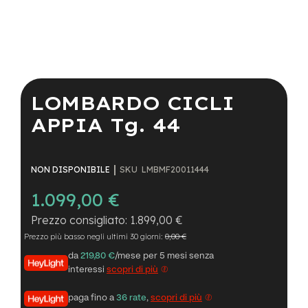
a
i
n
e
Vai
-
all'inizio
M
della
LOMBARDO CICLI
T
galleria
B
di
APPIA Tg. 44
S
immagini
u
p
e
SKU
LMBMF20011444
NON DISPONIBILE
r
l
1.099,00 €
i
g
1.899,00 €
h
t
Prezzo più basso negli ultimi 30 giorni:
0,00 €
da
219,80 €
/mese per 5 mesi senza
e
interessi
scopri di più
-
M
T
paga fino a
36 rate
,
scopri di più