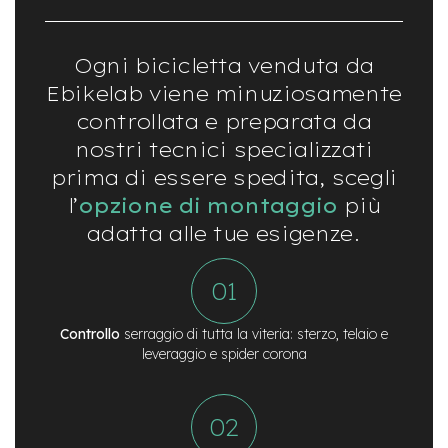
t
r
a
l
Ogni bicicletta venduta da
e
Ebikelab viene minuziosamente
m
controllata e preparata da
o
nostri tecnici specializzati
t
o
prima di essere spedita, scegli
r
l’
opzione di montaggio
più
e
a
adatta alle tue esigenze.
m
o
z
z
o
Controllo
serraggio di tutta la viteria: sterzo, telaio e
e
leveraggio e spider corona
-
M
T
B
E