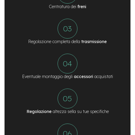
n
Centratura dei
freni
d
u
r
o
e
Regolazione completa della
trasmissione
-
U
r
b
a
n
Eventuale montaggio degli
accessori
acquistati
e
-
T
r
e
k
Regolazione
altezza sella su tue specifiche
k
i
n
g