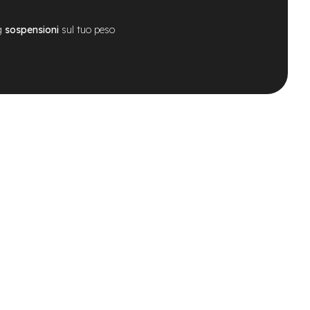
g
sospensioni
sul tuo peso