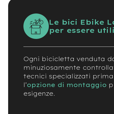
City
Bike
BMX
Le bici Ebike 
MTB
per essere util
Mtb
Full
Mtb
Front
Bici
Ogni bicicletta venduta d
pieghevoli
minuziosamente controlla
Bici
da
tecnici specializzati prima
corsa
l’
opzione di montaggio
pi
Gravel
esigenze.
e-
Scooter
Accessori
Alimentatori
monopattino