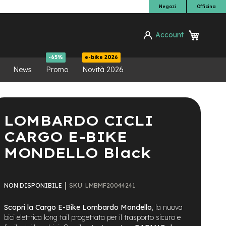
Negozi
Officina
Carrello
Account
ca
-65%
e-bike 2026
News
Promo
Novità 2026
LOMBARDO CICLI
CARGO E-BIKE
MONDELLO Black
SKU
LMBMF20044241
NON DISPONIBILE
Scopri la Cargo E-Bike Lombardo Mondello
, la nuova
bici elettrica long tail progettata per il trasporto sicuro e