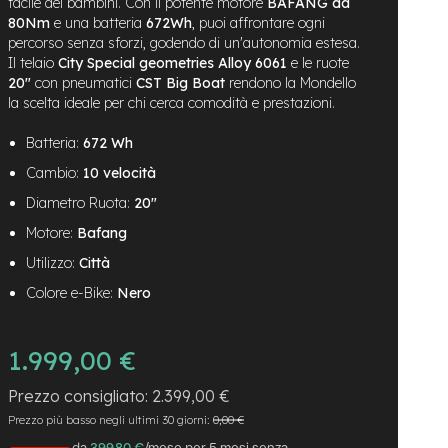
facile dei bambini. Con il potente motore
BAFANG da
80Nm
e una batteria
672Wh
, puoi affrontare ogni
percorso senza sforzi, godendo di un'autonomia estesa.
Il telaio
City Special geometries Alloy 6061
e le ruote
20"
con pneumatici
CST Big Boat
rendono la Mondello
la scelta ideale per chi cerca comodità e prestazioni.
Batteria:
672 Wh
Cambio:
10 velocità
Diametro Ruota:
20"
Motore:
Bafang
Utilizzo:
Città
Colore e-Bike:
Nero
1.999,00 €
2.399,00 €
Prezzo più basso negli ultimi 30 giorni:
0,00 €