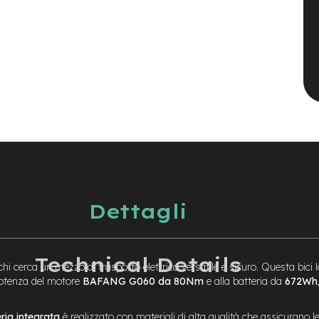
Dettagli
Technical Details
chi cerca un mezzo di trasporto elettrico versatile e sicuro. Questa bici l
 potenza del motore
BAFANG G060 da 80Nm
e alla batteria da
672Wh
ria integrata
è realizzato con materiali di alta qualità che assicurano l