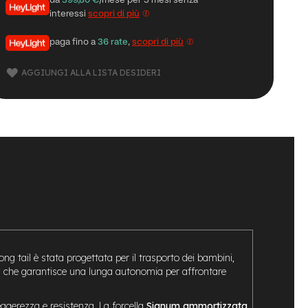
da
399,80 €
/mese per 5 mesi senza
interessi
scopri di più
paga fino a
36 rate
,
scopri di più
AGGIUNGI ALLA LISTA DESIDERI
ong tail è stata progettata per il trasporto dei bambini,
, che garantisce una lunga autonomia per affrontare
eggerezza e resistenza. La forcella
Signum ammortizzata