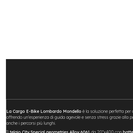
Bike
Motore
centrale
Motore
a
mozzo
Vai
all'inizio
e-
della
Bike
galleria
Pieghevoli
di
Motore
immagini
centrale
Motore
a
mozzo
e-
Bike
Cargo
La Cargo E-Bike Lombardo Mondello
è la soluzione perfetta per 
offrendo un'esperienza di guida agevole e senza stress grazie alla
e-
anche i percorsi più lunghi.
Kids
Il
telaio City Special geometries Alloy 6061
da 20″x400 con
batte