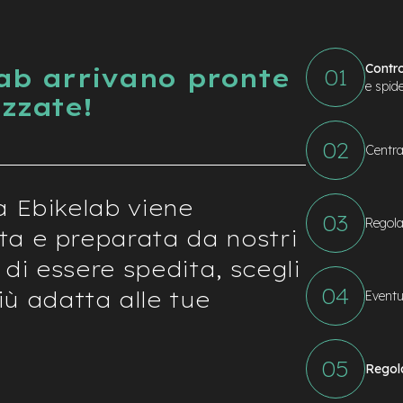
Contro
Lab arrivano pronte
e spid
izzate!
Centra
a Ebikelab viene
Regola
ta e preparata da nostri
 di essere spedita, scegli
ù adatta alle tue
Eventu
Regol