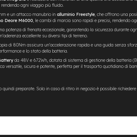
 e rendendo ogni viaggio più fluido.
m e un attacco manubrio in
alluminio Freestyle
, che offrono una posi
no Deore M6000
, le cambi di marcia sono rapidi e precisi, rendendo o
a potenza di frenata eccezionale, garantendo la sicurezza durante og
'aderenza eccellente su diversi tipi di terreno.
ia di 80Nm assicura un'accelerazione rapida e una guida senza sforzi, 
rformance e lo stato della batteria.
Battery
da 48V e 672Wh, dotata di sistema di gestione della batteria (B
a versatile, sicura e potente, perfetta per il trasporto quotidiano di bambi
uindi preparate. Solo in caso di ritiro in negozio è possibile richiedere