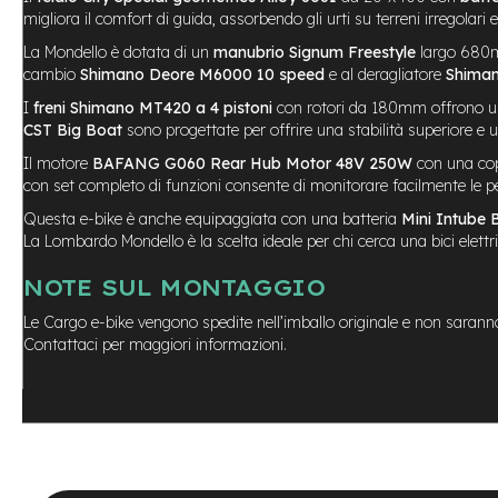
Usato
migliora il comfort di guida, assorbendo gli urti su terreni irregolari
e-
Trekking
La Mondello è dotata di un
manubrio Signum Freestyle
largo 680m
Usato
cambio
Shimano Deore M6000 10 speed
e al deragliatore
Shima
e-
I
freni Shimano MT420 a 4 pistoni
con rotori da 180mm offrono un
MTB
CST Big Boat
sono progettate per offrire una stabilità superiore e un
Usato
Il motore
BAFANG G060 Rear Hub Motor 48V 250W
con una copp
e-
con set completo di funzioni consente di monitorare facilmente le pe
City
Questa e-bike è anche equipaggiata con una batteria
Mini Intube 
Bike
La Lombardo Mondello è la scelta ideale per chi cerca una bici elettric
Usato
NOTE SUL MONTAGGIO
e-
Fat
Le Cargo e-bike vengono spedite nell’imballo originale e non saranno q
Bike
Contattaci per maggiori informazioni.
Usato
Bici
Muscolari
Usato
Bike
Bambino