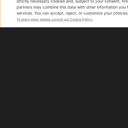
Manubri
Minuterie
Metalliche
Pastiglie
monopattino
Parafanghi,
Parti
I van
in
Plastica
e
Gomma
Ricambi
elettrici
monopattini
Acceleratori
Blocco
motore
Disponibilità reale
Dashboard
Grazie alla nostra logistica automatizzata ti
Mozzi
garantiamo lo stock in tempo reale di oltre 40.000