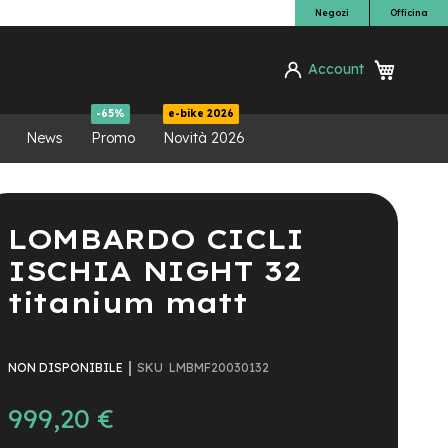
Negozi
Officina
Carrello
Account
ca
-65%
e-bike 2026
News
Promo
Novità 2026
LOMBARDO CICLI
ISCHIA NIGHT 32
titanium matt
SKU
LMBMF20030132
NON DISPONIBILE
999,20 €