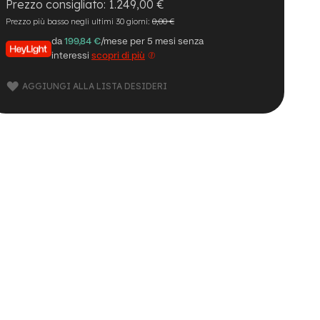
1.249,00 €
Prezzo più basso negli ultimi 30 giorni:
0,00 €
da
199,84 €
/mese per 5 mesi senza
interessi
scopri di più
AGGIUNGI ALLA LISTA DESIDERI