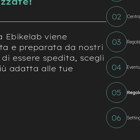
izzate!
Centra
a Ebikelab viene
Regola
ta e preparata da nostri
 di essere spedita, scegli
ù adatta alle tue
Eventu
Regol
Settin