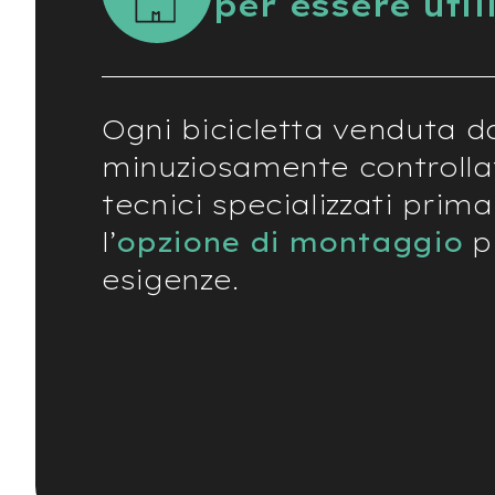
per essere util
Usato
e-
Trekking
Usato
e-
Ogni bicicletta venduta d
MTB
Usato
minuziosamente controlla
e-
tecnici specializzati prima
City
Bike
l’
opzione di montaggio
pi
Usato
esigenze.
e-
Fat
Bike
Usato
Bici
Muscolari
Usato
Bike
Bambino