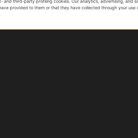
taggi di acquistare su Ebi
Acquisti sicuri
Tutti i prodotti sono originali, nuovi e garantiti. E se
cambi idea, hai 14 giorni di tempo dalla consegna