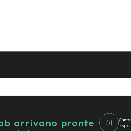
Contro
Lab arrivano pronte
e spid