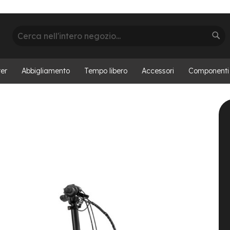
Cerca
Cer
er
Abbigliamento
Tempo libero
Accessori
Componenti