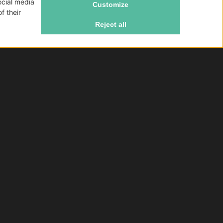
ke Lab
Consegna gratis da 79€
Effettuando un ordine superiore ad 79 € non
vengono addebitate le spese di spedizione per