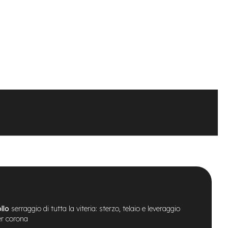
llo
serraggio di tutta la viteria: sterzo, telaio e leveraggio
er corona