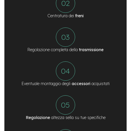
n
d
u
Centratura dei
freni
r
o
e
-
U
Regolazione completa della
trasmissione
r
b
a
n
e
Eventuale montaggio degli
accessori
acquistati
-
T
r
e
k
k
i
Regolazione
altezza sella su tue specifiche
n
g