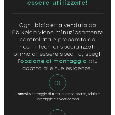
essere utilizzate!
t
r
a
l
e
Ogni bicicletta venduta da
m
Ebikelab viene minuziosamente
o
controllata e preparata da
t
o
nostri tecnici specializzati
r
prima di essere spedita, scegli
e
a
l’
opzione di montaggio
più
m
o
adatta alle tue esigenze.
z
z
o
e
Controllo
serraggio di tutta la viteria: sterzo, telaio e
-
leveraggio e spider corona
M
T
B
E