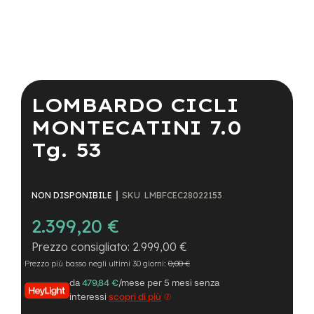
a
i
n
e
Vai
-
all'inizio
M
della
LOMBARDO CICLI
T
galleria
B
di
MONTECATINI 7.0
S
immagini
u
Tg. 53
p
e
r
l
SKU
LMBFCEC28022153
NON DISPONIBILE
i
g
2.399,20 €
h
t
2.999,00 €
Prezzo più basso negli ultimi 30 giorni:
0,00 €
e
-
da
479,84 €
/mese per 5 mesi senza
M
interessi
scopri di più
T