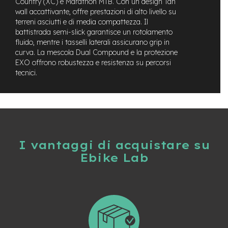
Country (XC) e Marathon MTB. Con un design Tan
t
wall accattivante, offre prestazioni di alto livello su
r
a
terreni asciutti e di media compattezza. Il
l
battistrada semi-slick garantisce un rotolamento
e
fluido, mentre i tasselli laterali assicurano grip in
curva. La mescola Dual Compound e la protezione
m
EXO offrono robustezza e resistenza su percorsi
o
tecnici.
t
o
r
e
a
m
o
z
I vantaggi di acquistare su
z
Ebike Lab
o
e
-
M
T
B
E