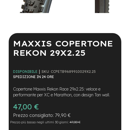
a
i
n
e
Vai
-
all'inizio
M
della
MAXXIS COPERTONE
T
galleria
B
di
REKON 29X2.25
S
immagini
u
p
e
SKU
CCPETB9689910029X2.25
DISPONIBILE
r
SPEDIZIONE IN 24 ORE
l
i
g
Copertone Maxxis Rekon Race 29x2.25: veloce e
h
performante per XC e Marathon, con design Tan wall.
t
47,00 €
e
79,90 €
-
M
Prezzo più basso negli ultimi 30 giorni:
47,00 €
T