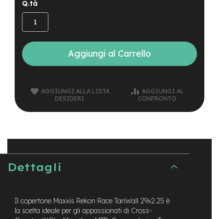
B
Q.tà
F
r
o
n
t
Aggiungi al Carrello
/
H
a
r
d
AGGIUNGI ALLA LISTA
AGGIUNGI AL
t
DESIDERI
CONFRONTO
a
i
l
m
o
t
Dettagli
o
r
e
c
Il copertone Maxxis Rekon Race TanWall 29x2.25 è
e
la scelta ideale per gli appassionati di Cross-
n