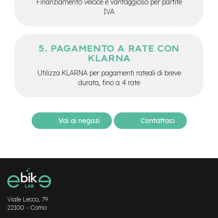
Finanziamento veloce e vantaggioso per partite
-
IVA
F
a
t
B
PAGAMENTO A RATE CON
i
KLARNA
k
e
Utilizza KLARNA per pagamenti rateali di breve
durata, fino a 4 rate
M
o
t
o
Vai ai negozi
Contattaci
r
e
c
e
n
t
r
a
l
Viale Lecco, 79
e
22100 - Como