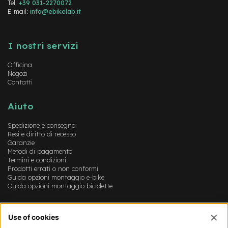
M
Tel.
+39 031-2270072
o
E-mail:
info@ebikelab.it
t
o
Instagram
FaceBook
YouTube
r
I nostri servizi
e
a
Officina
m
Negozi
o
Contatti
z
z
o
Aiuto
e
Spedizione e consegna
-
Resi e diritto di recesso
B
Garanzie
i
Metodi di pagamento
k
Termini e condizioni
e
Prodotti errati o non conformi
P
Guida opzioni montaggio e-bike
i
Guida opzioni montaggio biciclette
e
g
Account
h
e