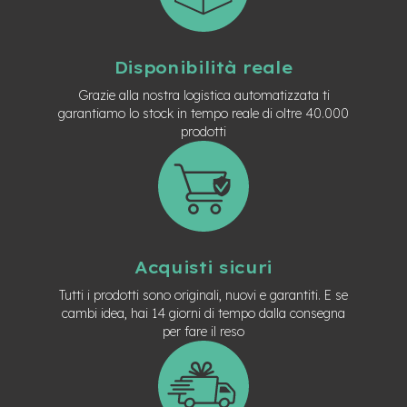
n
d
u
r
Disponibilità reale
o
Grazie alla nostra logistica automatizzata ti
e
garantiamo lo stock in tempo reale di oltre 40.000
-
prodotti
U
r
b
a
n
e
-
Acquisti sicuri
T
r
Tutti i prodotti sono originali, nuovi e garantiti. E se
e
cambi idea, hai 14 giorni di tempo dalla consegna
k
per fare il reso
k
i
n
g