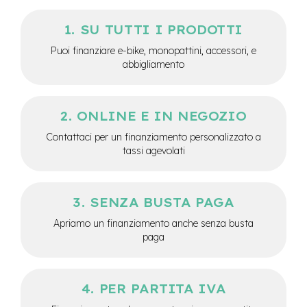
M
o
SU TUTTI I PRODOTTI
t
o
Puoi finanziare e-bike, monopattini, accessori, e
r
abbigliamento
e
c
e
n
ONLINE E IN NEGOZIO
t
r
Contattaci per un finanziamento personalizzato a
a
tassi agevolati
l
e
e
SENZA BUSTA PAGA
-
G
Apriamo un finanziamento anche senza busta
r
paga
a
v
e
l
PER PARTITA IVA
e