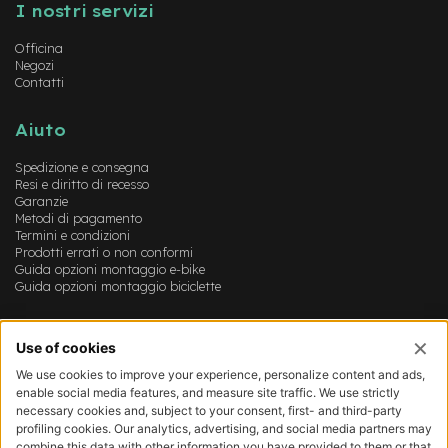
I nostri servizi
-
F
Officina
a
Negozi
t
Contatti
B
i
k
Aiuto
e
Spedizione e consegna
M
Resi e diritto di recesso
o
Garanzie
t
Metodi di pagamento
o
Termini e condizioni
r
Prodotti errati o non conformi
e
Guida opzioni montaggio e-bike
c
Guida opzioni montaggio biciclette
e
n
Account
t
r
Login
a
Registrazione
l
Il mio account
e
Lista dei desideri