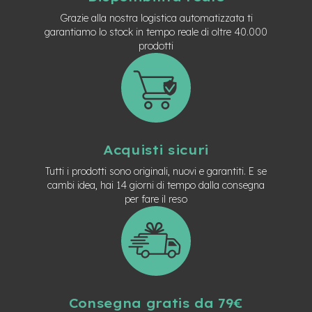
t
r
Grazie alla nostra logistica automatizzata ti
a
garantiamo lo stock in tempo reale di oltre 40.000
l
prodotti
e
m
o
t
o
r
e
Acquisti sicuri
a
m
Tutti i prodotti sono originali, nuovi e garantiti. E se
o
cambi idea, hai 14 giorni di tempo dalla consegna
z
per fare il reso
z
o
e
-
M
T
B
Consegna gratis da 79€
E