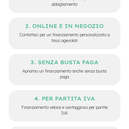
abbigliamento
e
-
C
i
ONLINE E IN NEGOZIO
t
y
Contattaci per un finanziamento personalizzato a
b
tassi agevolati
i
k
e
SENZA BUSTA PAGA
m
o
Apriamo un finanziamento anche senza busta
t
paga
o
r
e
a
PER PARTITA IVA
m
o
Finanziamento veloce e vantaggioso per partite
z
IVA
z
o