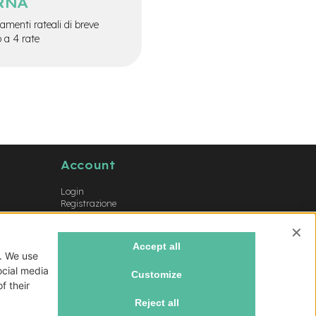
RNA
menti rateali di breve
o a 4 rate
Account
Login
Registrazione
Il mio account
Lista dei desideri