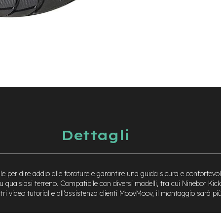
Dettagli
e per dire addio alle forature e garantire una guida sicura e confortevole
ità su qualsiasi terreno. Compatibile con diversi modelli, tra cui Ninebo
tri video tutorial e all’assistenza clienti MoovMoov, il montaggio sarà p