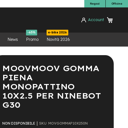
Negozi
Officina
Carrello
Account
ca
-65%
e-bike 2026
News
Promo
Novità 2026
MOOVMOOV GOMMA
PIENA
MONOPATTINO
10X2.5 PER NINEBOT
G30
SKU
MOVGOMMAP10X250N
NON DISPONIBILE