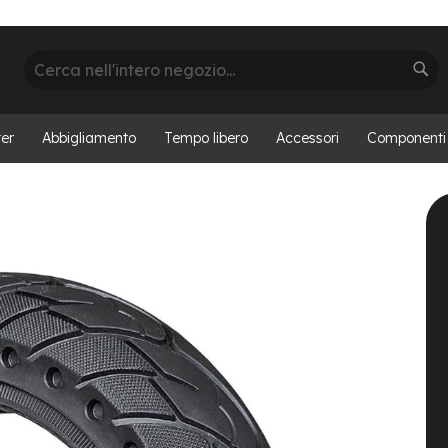
Cerca
Cer
er
Abbigliamento
Tempo libero
Accessori
Componenti