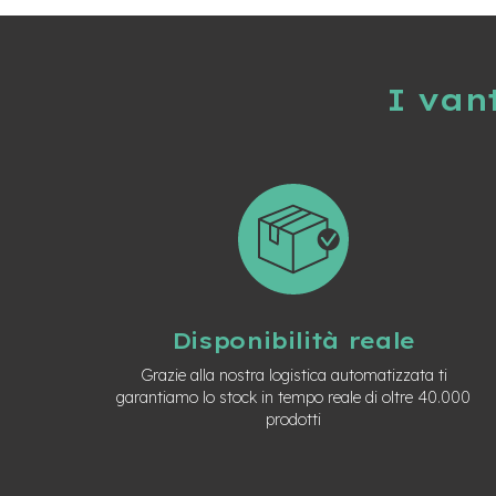
Usato
e-
Trekking
Usato
I van
e-
MTB
Usato
e-
City
Bike
Usato
e-
Fat
Bike
Disponibilità reale
Usato
Grazie alla nostra logistica automatizzata ti
Bici
garantiamo lo stock in tempo reale di oltre 40.000
Muscolari
prodotti
Usato
Bike
Bambino