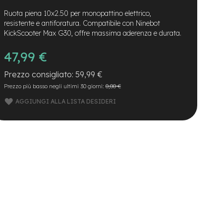
Ruota piena 10x2.50 per monopattino elettrico,
resistente e antiforatura. Compatibile con Ninebot
KickScooter Max G30, offre massima aderenza e durata.
47,99 €
59,99 €
Prezzo più basso negli ultimi 30 giorni:
0,00 €
AGGIUNGI ALLA LISTA DESIDERI