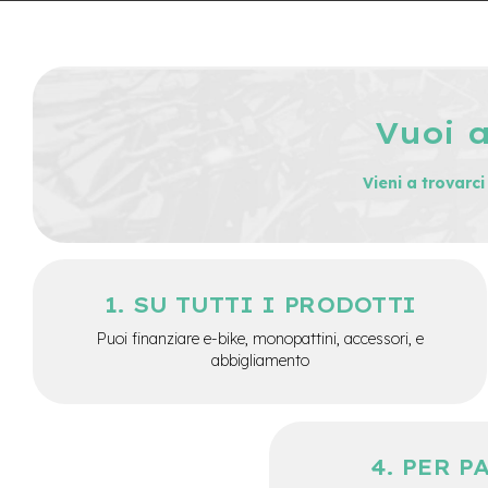
City
Bike
BMX
MTB
Vuoi 
Mtb
Full
Mtb
Vieni a trovarc
Front
Bici
pieghevoli
Bici
SU TUTTI I PRODOTTI
da
corsa
Puoi finanziare e-bike, monopattini, accessori, e
abbigliamento
Gravel
e-
Scooter
Accessori
PER P
Alimentatori
monopattino