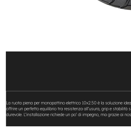
Bike
Motore
centrale
Motore
a
mozzo
Vai
all'inizio
e-
della
Bike
galleria
Pieghevoli
di
Motore
immagini
centrale
Motore
a
mozzo
e-
La ruota piena per monopattino elettrico 10x2.50 è la soluzione ideal
Bike
offrire un perfetto equilibrio tra resistenza all’usura, grip e stabil
Cargo
durevole. L’installazione richiede un po’ di impegno, ma grazie ai nos
e-
Kids