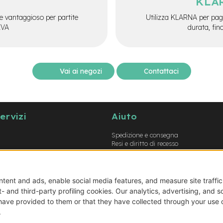
KLA
e vantaggioso per partite
Utilizza KLARNA per paga
IVA
durata, fin
Vai ai negozi
Contattaci
servizi
Aiuto
Spedizione e consegna
Resi e diritto di recesso
Garanzie
Metodi di pagamento
Termini e condizioni
Prodotti errati o non conformi
Guida opzioni montaggio e-bike
Guida opzioni montaggio biciclette