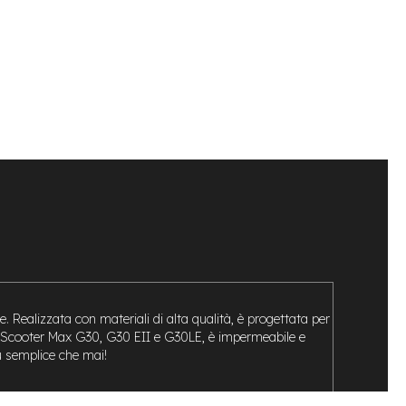
. Realizzata con materiali di alta qualità, è progettata per
t KickScooter Max G30, G30 EII e G30LE, è impermeabile e
iù semplice che mai!