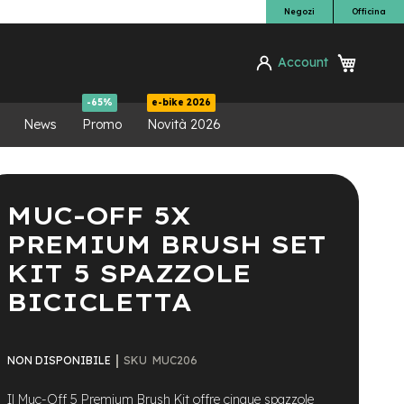
Negozi
Officina
Carrello
Account
ca
-65%
e-bike 2026
News
Promo
Novità 2026
MUC-OFF 5X
PREMIUM BRUSH SET
KIT 5 SPAZZOLE
BICICLETTA
SKU
MUC206
NON DISPONIBILE
Il Muc-Off 5 Premium Brush Kit offre cinque spazzole