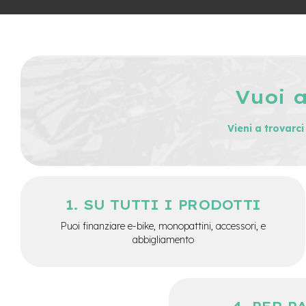
City
Bike
BMX
MTB
Mtb
Vuoi 
Full
Mtb
Front
Vieni a trovarc
Bici
pieghevoli
Bici
da
SU TUTTI I PRODOTTI
corsa
Puoi finanziare e-bike, monopattini, accessori, e
Gravel
abbigliamento
e-
Scooter
Accessori
Alimentatori
monopattino