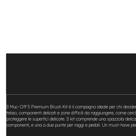
Bike
Motore
centrale
Motore
a
mozzo
Vai
all'inizio
e-
della
Bike
galleria
Pieghevoli
di
Motore
immagini
centrale
Motore
a
mozzo
e-
Il Muc-Off 5 Premium Brush Kit è il compagno ideale per chi desidera
Bike
telaio, componenti delicati e zone difficili da raggiungere, come cer
Cargo
proteggere le superfici delicate. Il kit comprende una spazzola delic
e-
componenti, e una a due punte per raggi e pedali. Un must-have pe
Kids