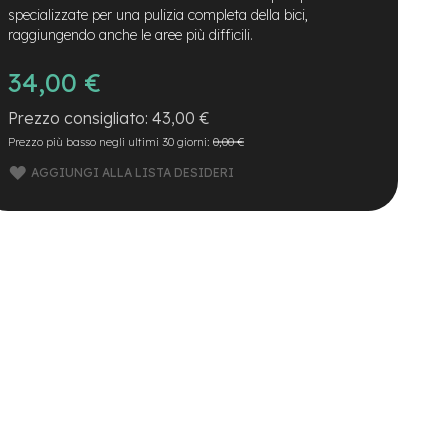
specializzate per una pulizia completa della bici,
raggiungendo anche le aree più difficili.
34,00 €
43,00 €
Prezzo più basso negli ultimi 30 giorni:
0,00 €
AGGIUNGI ALLA LISTA DESIDERI