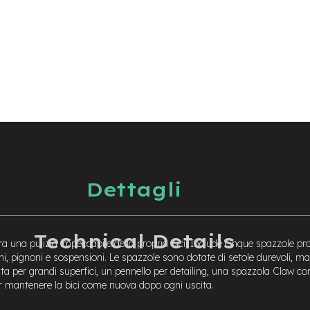
Dettagli
Technical Details
 una pulizia impeccabile della propria bici. Include cinque spazzole pr
chi, pignoni e sospensioni. Le spazzole sono dotate di setole durevoli, m
ata per grandi superfici, un pennello per detailing, una spazzola Claw co
r mantenere la bici come nuova dopo ogni uscita.