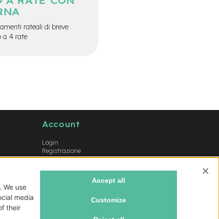
 A RATE CON
RNA
menti rateali di breve
o a 4 rate
Account
Login
Registrazione
Il mio account
Lista dei desideri