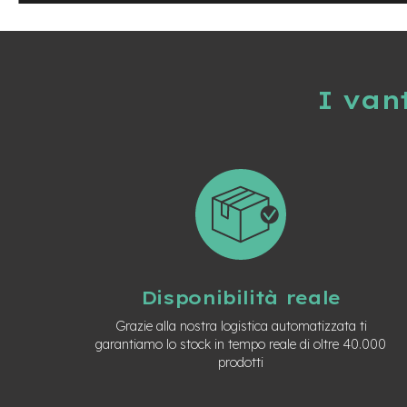
Usato
e-
Trekking
Usato
e-
I van
MTB
Usato
e-
City
Bike
Usato
e-
Fat
Bike
Usato
Disponibilità reale
Bici
Grazie alla nostra logistica automatizzata ti
Muscolari
garantiamo lo stock in tempo reale di oltre 40.000
Usato
prodotti
Bike
Bambino