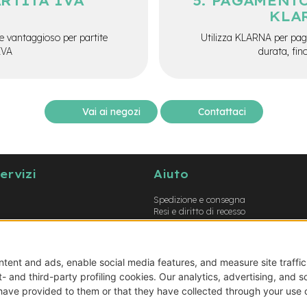
ARTITA IVA
PAGAMENTO
KLA
e vantaggioso per partite
Utilizza KLARNA per paga
IVA
durata, fin
Vai ai negozi
Contattaci
servizi
Aiuto
Spedizione e consegna
Resi e diritto di recesso
Garanzie
Metodi di pagamento
Termini e condizioni
Prodotti errati o non conformi
Guida opzioni montaggio e-bike
Guida opzioni montaggio biciclette