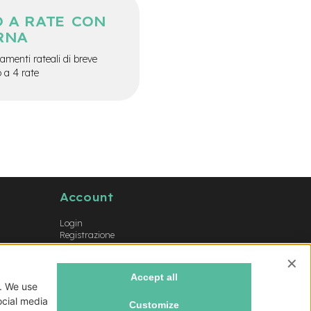
 A RATE CON
RNA
menti rateali di breve
o a 4 rate
Account
Login
Registrazione
Il mio account
Lista dei desideri