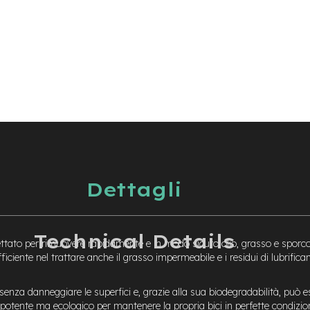
Dettagli
Technical Details
ato per rimuovere rapidamente e in modo sicuro olio, grasso e sporco da 
ciente nel trattare anche il grasso impermeabile e i residui di lubrifican
senza danneggiare le superfici e, grazie alla sua biodegradabilità, può 
o potente ma ecologico per mantenere la propria bici in perfette condizio