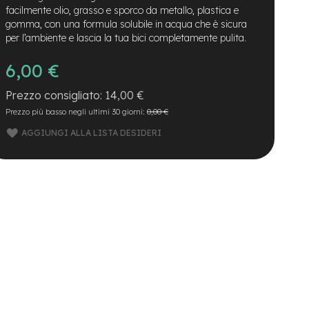
facilmente olio, grasso e sporco da metallo, plastica e
gomma, con una formula solubile in acqua che è sicura
per l’ambiente e lascia la tua bici completamente pulita.
6,00 €
14,00 €
Prezzo più basso negli ultimi 30 giorni:
0,00 €
AGGIUNGI ALLA LISTA DESIDERI