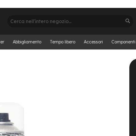
Cerca
Cer
er
Abbigliamento
Tempo libero
Accessori
Componenti