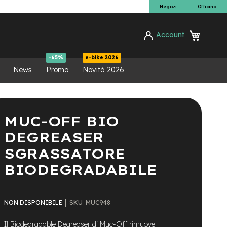
Negozi
Officina
Carrello
Account
ca
-65%
e-bike 2026
News
Promo
Novità 2026
MUC-OFF BIO
DEGREASER
SGRASSATORE
BIODEGRADABILE
SKU
MUC948
NON DISPONIBILE
Il Biodegradable Degreaser di Muc-Off rimuove