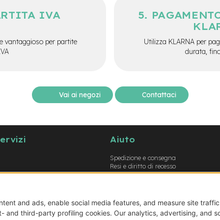
ARTITA IVA
PAGAMENTO
KLA
e vantaggioso per partite
Utilizza KLARNA per paga
IVA
durata, fin
Vai ai negozi
Contattaci
servizi
Aiuto
Spedizione e consegna
Resi e diritto di recesso
Garanzie
Metodi di pagamento
Termini e condizioni
Prodotti errati o non conformi
Guida opzioni montaggio e-bike
Guida opzioni montaggio biciclette