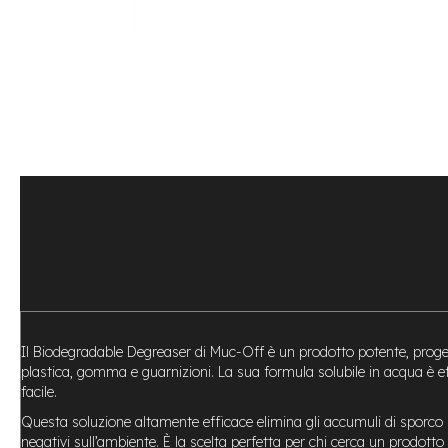
Bike
Motore
centrale
Motore
a
mozzo
Vai
all'inizio
e-
della
Bike
galleria
Pieghevoli
di
Motore
immagini
centrale
Motore
a
mozzo
e-
Il Biodegradable Degreaser di Muc-Off è un prodotto potente, progett
Bike
plastica, gomma e guarnizioni. La sua formula solubile in acqua è effi
Cargo
facile.
e-
Questa soluzione altamente efficace elimina gli accumuli di sporco 
Kids
negativi sull’ambiente. È la scelta perfetta per chi cerca un prodott