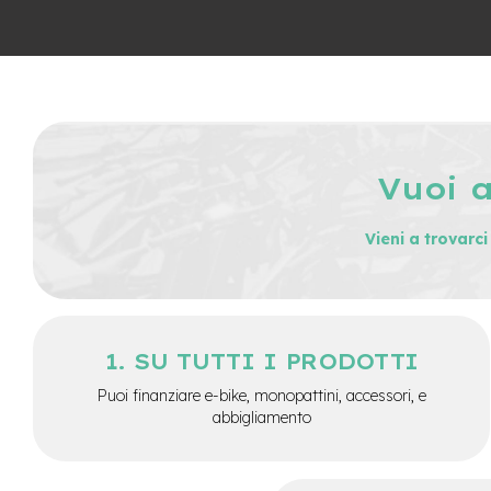
City
Bike
BMX
MTB
Mtb
Full
Vuoi 
Mtb
Front
Bici
Vieni a trovarc
pieghevoli
Bici
da
corsa
SU TUTTI I PRODOTTI
Gravel
Puoi finanziare e-bike, monopattini, accessori, e
e-
abbigliamento
Scooter
Accessori
Alimentatori
monopattino