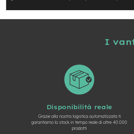
Usato
e-
Trekking
Usato
e-
MTB
I van
Usato
e-
City
Bike
Usato
e-
Fat
Bike
Usato
Bici
Disponibilità reale
Muscolari
Usato
Grazie alla nostra logistica automatizzata ti
garantiamo lo stock in tempo reale di oltre 40.000
Bike
prodotti
Bambino