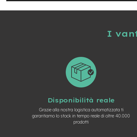
Usato
e-
Trekking
Usato
e-
I van
MTB
Usato
e-
City
Bike
Usato
e-
Fat
Bike
Usato
Disponibilità reale
Bici
Grazie alla nostra logistica automatizzata ti
Muscolari
garantiamo lo stock in tempo reale di oltre 40.000
Usato
prodotti
Bike
Bambino