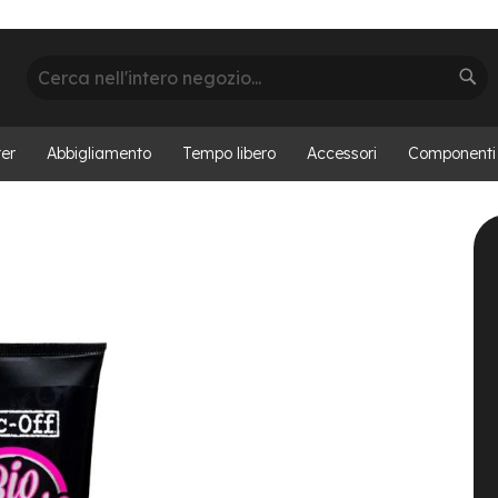
Cerca
Cer
er
Abbigliamento
Tempo libero
Accessori
Componenti