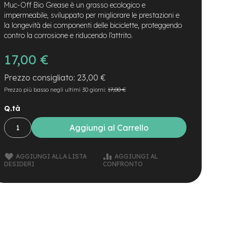
Muc-Off Bio Grease è un grasso ecologico e
impermeabile, sviluppato per migliorare le prestazioni e
la longevità dei componenti delle biciclette, proteggendo
contro la corrosione e riducendo l’attrito.
17,00 €
23,00 €
Prezzo più basso negli ultimi 30 giorni:
17,00 €
Q.tà
Aggiungi al Carrello
AGGIUNGI ALLA LISTA
AGGIUNGI AL
DESIDERI
CONFRONTO