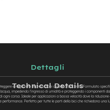
Dettagli
Technical Details
ggere e migliorare le prestazioni della tua bicicletta. Formulato specif
l’acqua, impedendo l’ingresso di umidità e proteggendo i componenti da
di ogni corsa. Ideale per applicazioni a bassa velocità dove la riduzione
 le performance. Perfetto per tutte le parti della bici che richiedono una 