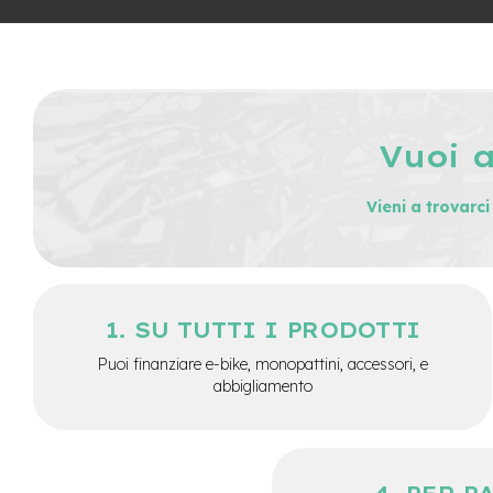
City
Bike
BMX
MTB
Mtb
Vuoi 
Full
Mtb
Front
Vieni a trovarc
Bici
pieghevoli
Bici
da
SU TUTTI I PRODOTTI
corsa
Puoi finanziare e-bike, monopattini, accessori, e
Gravel
abbigliamento
e-
Scooter
Accessori
Alimentatori
monopattino