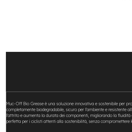
Bike
Motore
centrale
Motore
a
mozzo
Vai
all'inizio
e-
della
Bike
galleria
Pieghevoli
di
Motore
immagini
centrale
Motore
a
mozzo
e-
Muc-Off Bio Grease è una soluzione innovativa e sostenibile per prote
Bike
completamente biodegradabile, sicuro per l’ambiente e resistente al
Cargo
l’attrito e aumenta la durata dei componenti, migliorando la fluidità 
e-
perfetta per i ciclisti attenti alla sostenibilità, senza compromettere
Kids