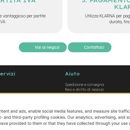
ARTITA IVA
PAGAMENTO
KLA
e vantaggioso per partite
Utilizza KLARNA per paga
IVA
durata, fin
Vai ai negozi
Contattaci
servizi
Aiuto
Spedizione e consegna
Resi e diritto di recesso
Garanzie
Metodi di pagamento
Termini e condizioni
Prodotti errati o non conformi
Guida opzioni montaggio e-bike
Guida opzioni montaggio biciclette