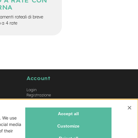
 A RATE CON
RNA
menti rateali di breve
o a 4 rate
Account
Login
Registrazione
Il mio account
Lista dei desideri