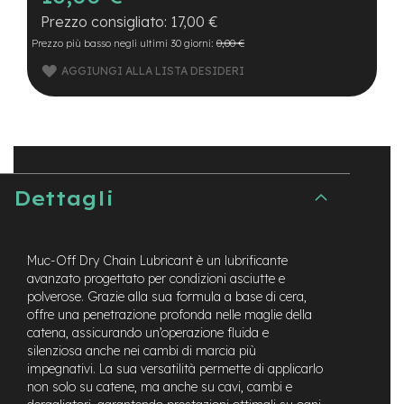
B
F
17,00 €
r
Prezzo più basso negli ultimi 30 giorni:
0,00 €
o
n
AGGIUNGI ALLA LISTA DESIDERI
t
/
H
a
r
d
t
Dettagli
a
i
l
Muc-Off Dry Chain Lubricant è un lubrificante
m
avanzato progettato per condizioni asciutte e
o
t
polverose. Grazie alla sua formula a base di cera,
o
offre una penetrazione profonda nelle maglie della
r
catena, assicurando un’operazione fluida e
e
silenziosa anche nei cambi di marcia più
c
impegnativi. La sua versatilità permette di applicarlo
e
non solo su catene, ma anche su cavi, cambi e
n