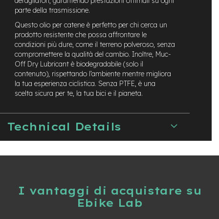
deragliatori, garantendo prestazioni ottimali su ogni
t
parte della trasmissione.
r
a
Questo olio per catene è perfetto per chi cerca un
l
prodotto resistente che possa affrontare le
e
condizioni più dure, come il terreno polveroso, senza
compromettere la qualità del cambio. Inoltre, Muc-
m
Off Dry Lubricant è biodegradabile (solo il
o
contenuto), rispettando l’ambiente mentre migliora
t
o
la tua esperienza ciclistica. Senza PTFE, è una
r
scelta sicura per te, la tua bici e il pianeta.
e
a
m
Technical Details
o
z
z
o
e
-
I vantaggi di acquistare su
M
T
Ebike Lab
B
E