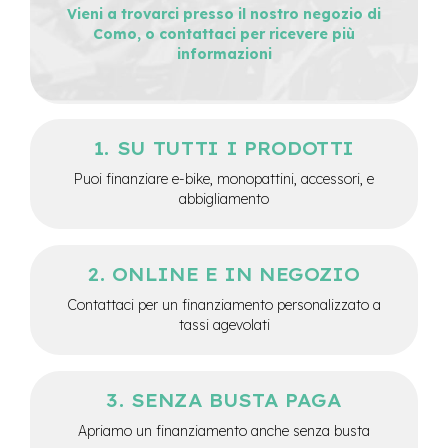
M
Vieni a trovarci presso il nostro negozio di
o
Como, o contattaci per ricevere più
t
informazioni
o
r
e
c
e
SU TUTTI I PRODOTTI
n
t
Puoi finanziare e-bike, monopattini, accessori, e
r
abbigliamento
a
l
e
ONLINE E IN NEGOZIO
e
-
Contattaci per un finanziamento personalizzato a
G
tassi agevolati
r
a
v
e
SENZA BUSTA PAGA
l
Apriamo un finanziamento anche senza busta
e