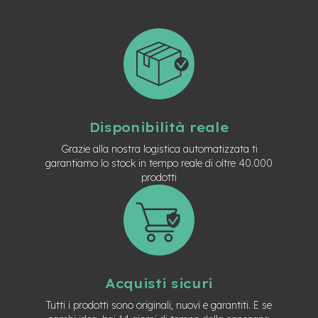
n
d
u
r
o
e
-
U
r
Disponibilità reale
b
Grazie alla nostra logistica automatizzata ti
a
garantiamo lo stock in tempo reale di oltre 40.000
n
prodotti
e
-
T
r
e
k
k
i
Acquisti sicuri
n
Tutti i prodotti sono originali, nuovi e garantiti. E se
g