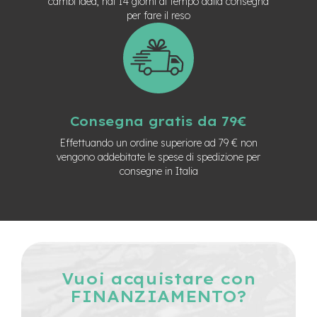
cambi idea, hai 14 giorni di tempo dalla consegna
e
per fare il reso
-
C
i
t
y
b
i
k
Consegna gratis da 79€
e
Effettuando un ordine superiore ad 79 € non
m
vengono addebitate le spese di spedizione per
o
consegne in Italia
t
o
r
e
a
m
o
z
Vuoi acquistare con
z
FINANZIAMENTO?
o