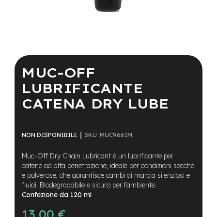
a
i
n
e
Vai
-
all'inizio
M
della
MUC-OFF
T
galleria
B
di
LUBRIFICANTE
S
immagini
u
CATENA DRY LUBE
p
e
r
l
SKU
MUC9661M
NON DISPONIBILE
i
g
Muc-Off Dry Chain Lubricant è un lubrificante per
h
t
catene ad alta penetrazione, ideale per condizioni secche
e polverose, che garantisce cambi di marcia silenziosi e
e
fluidi. Biodegradabile e sicuro per l’ambiente.
-
Confezione da 120 ml
M
T
13,00 €