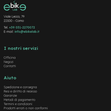
M
o
t
o
Viale Lecco, 79
r
22100 - Como
e
a
Tel.
+39 031-2270072
E-mail:
m
info@ebikelab.it
o
Instagram
z
FaceBook
YouTube
z
I nostri servizi
o
Officina
e
Negozi
-
Contatti
B
i
k
Aiuto
e
P
Spedizione e consegna
i
Resi e diritto di recesso
e
Garanzie
g
Metodi di pagamento
h
Termini e condizioni
e
Prodotti errati o non conformi