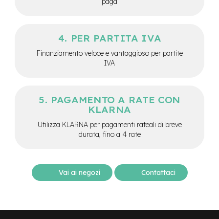
paga
-
F
a
t
PER PARTITA IVA
B
i
Finanziamento veloce e vantaggioso per partite
k
IVA
e
M
o
PAGAMENTO A RATE CON
t
KLARNA
o
r
Utilizza KLARNA per pagamenti rateali di breve
e
durata, fino a 4 rate
c
e
n
t
Vai ai negozi
Contattaci
r
a
l
e