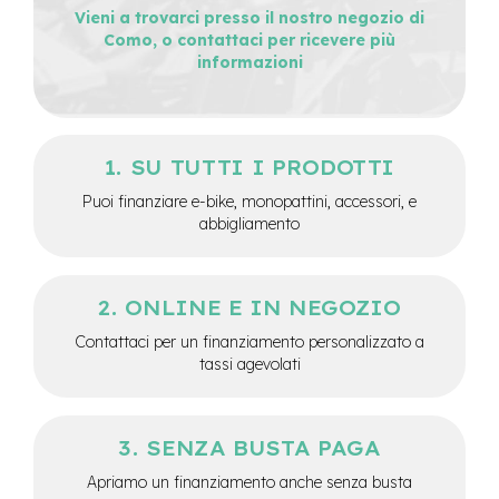
M
Vieni a trovarci presso il nostro negozio di
o
Como, o contattaci per ricevere più
t
informazioni
o
r
e
c
e
SU TUTTI I PRODOTTI
n
t
Puoi finanziare e-bike, monopattini, accessori, e
r
abbigliamento
a
l
e
ONLINE E IN NEGOZIO
e
-
Contattaci per un finanziamento personalizzato a
G
tassi agevolati
r
a
v
e
SENZA BUSTA PAGA
l
Apriamo un finanziamento anche senza busta
e