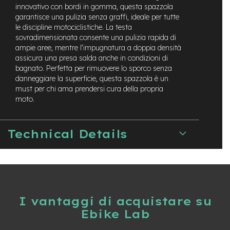
t
innovativo con bordi in gomma, questa spazzola
r
garantisce una pulizia senza graffi, ideale per tutte
a
le discipline motociclistiche. La testa
l
sovradimensionata consente una pulizia rapida di
e
ampie aree, mentre l’impugnatura a doppia densità
assicura una presa salda anche in condizioni di
m
bagnato. Perfetta per rimuovere lo sporco senza
o
t
danneggiare la superficie, questa spazzola è un
o
must per chi ama prendersi cura della propria
r
moto.
e
a
m
Technical Details
o
z
z
o
e
-
I vantaggi di acquistare su
M
T
Ebike Lab
B
E