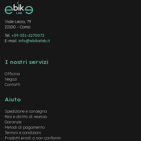
M
o
t
o
Viale Lecco, 79
r
22100 - Como
e
a
Tel.
+39 031-2270072
m
E-mail:
info@ebikelab.it
o
z
Instagram
FaceBook
YouTube
z
I nostri servizi
o
Officina
e
Negozi
-
Contatti
B
i
k
Aiuto
e
P
Spedizione e consegna
i
Resi e diritto di recesso
e
Garanzie
g
Metodi di pagamento
h
Termini e condizioni
e
Prodotti errati o non conformi