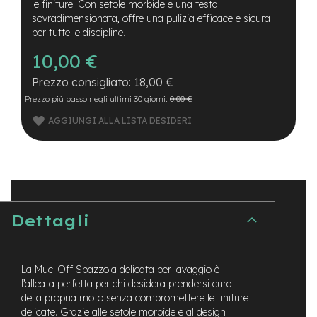
B
le finiture. Con setole morbide e una testa
F
sovradimensionata, offre una pulizia efficace e sicura
r
per tutte le discipline.
o
n
10,00 €
t
/
18,00 €
H
Prezzo più basso negli ultimi 30 giorni:
0,00 €
a
r
AGGIUNGI ALLA LISTA DESIDERI
d
t
a
i
l
m
Dettagli
o
t
o
r
La Muc-Off Spazzola delicata per lavaggio è
e
c
l’alleata perfetta per chi desidera prendersi cura
e
della propria moto senza compromettere le finiture
n
delicate. Grazie alle setole morbide e al design