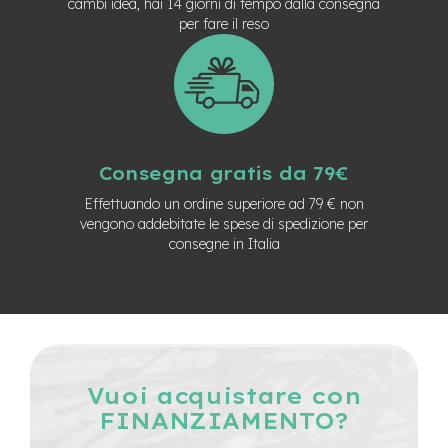
cambi idea, hai 14 giorni di tempo dalla consegna
e
per fare il reso
-
C
i
t
y
b
i
k
Consegna gratis da 79€
e
Effettuando un ordine superiore ad 79 € non
m
vengono addebitate le spese di spedizione per
o
consegne in Italia
t
o
r
e
a
m
o
z
Vuoi acquistare con
z
FINANZIAMENTO?
o