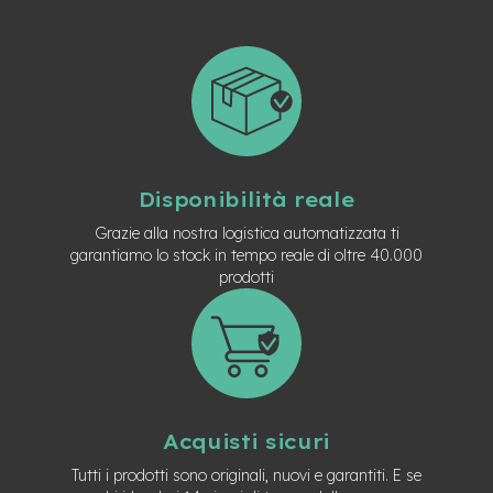
n
d
u
r
o
e
-
U
r
Disponibilità reale
b
Grazie alla nostra logistica automatizzata ti
a
n
garantiamo lo stock in tempo reale di oltre 40.000
prodotti
e
-
T
r
e
k
k
i
Acquisti sicuri
n
g
Tutti i prodotti sono originali, nuovi e garantiti. E se