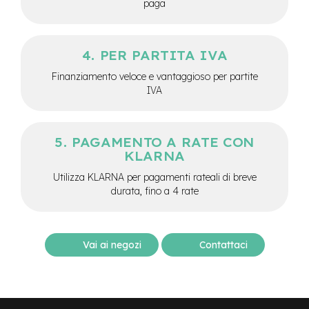
paga
-
F
a
t
PER PARTITA IVA
B
i
Finanziamento veloce e vantaggioso per partite
k
IVA
e
M
o
PAGAMENTO A RATE CON
t
KLARNA
o
r
Utilizza KLARNA per pagamenti rateali di breve
e
durata, fino a 4 rate
c
e
n
t
Vai ai negozi
Contattaci
r
a
l
e