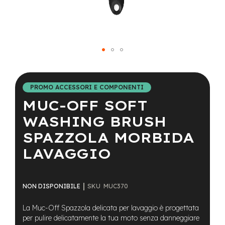
a
i
n
e
-
Vai
M
T
all'inizio
B
della
PROMO ACCESSORI E COMPONENTI
S
galleria
u
MUC-OFF SOFT
di
p
immagini
e
WASHING BRUSH
r
SPAZZOLA MORBIDA
l
i
LAVAGGIO
g
h
t
SKU
MUC370
NON DISPONIBILE
e
-
La Muc-Off Spazzola delicata per lavaggio è progettata
M
T
per pulire delicatamente la tua moto senza danneggiare