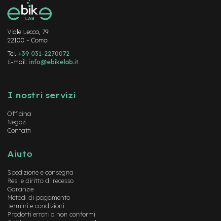
-
F
a
Viale Lecco, 79
t
22100 - Como
B
i
Tel.
+39 031-2270072
k
E-mail:
info@ebikelab.it
e
Instagram
FaceBook
YouTube
M
I nostri servizi
o
t
Officina
o
Negozi
r
Contatti
e
c
e
Aiuto
n
t
Spedizione e consegna
r
Resi e diritto di recesso
a
Garanzie
l
Metodi di pagamento
e
Termini e condizioni
Prodotti errati o non conformi