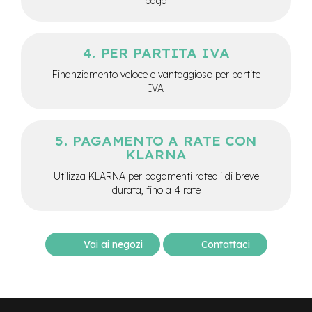
paga
M
o
t
o
PER PARTITA IVA
r
e
Finanziamento veloce e vantaggioso per partite
c
IVA
e
n
t
r
PAGAMENTO A RATE CON
a
KLARNA
l
e
Utilizza KLARNA per pagamenti rateali di breve
durata, fino a 4 rate
e
-
G
r
Vai ai negozi
Contattaci
a
v
e
l
e