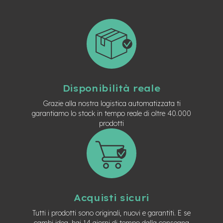
t
r
a
l
e
m
o
t
o
Disponibilità reale
r
e
Grazie alla nostra logistica automatizzata ti
a
garantiamo lo stock in tempo reale di oltre 40.000
m
prodotti
o
z
z
o
e
-
M
Acquisti sicuri
T
B
Tutti i prodotti sono originali, nuovi e garantiti. E se
E
cambi idea, hai 14 giorni di tempo dalla consegna