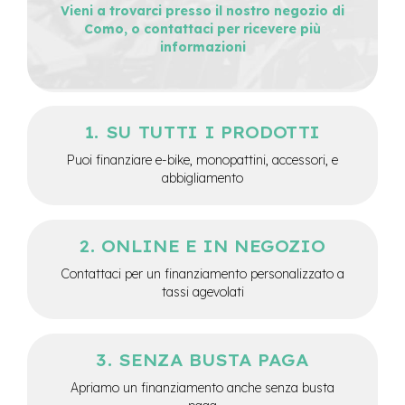
Vieni a trovarci presso il nostro negozio di
e
Como, o contattaci per ricevere più
-
informazioni
C
i
t
y
b
SU TUTTI I PRODOTTI
i
k
Puoi finanziare e-bike, monopattini, accessori, e
e
abbigliamento
m
o
t
ONLINE E IN NEGOZIO
o
r
Contattaci per un finanziamento personalizzato a
e
tassi agevolati
a
m
o
z
SENZA BUSTA PAGA
z
o
Apriamo un finanziamento anche senza busta