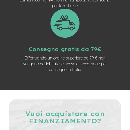
n
per fare il reso
d
u
r
o
e
-
U
Consegna gratis da 79€
r
b
Effettuando un ordine superiore ad 79 € non
a
vengono addebitate le spese di spedizione per
n
consegne in Italia
e
-
T
r
e
k
k
Vuoi acquistare con
i
FINANZIAMENTO?
n
g