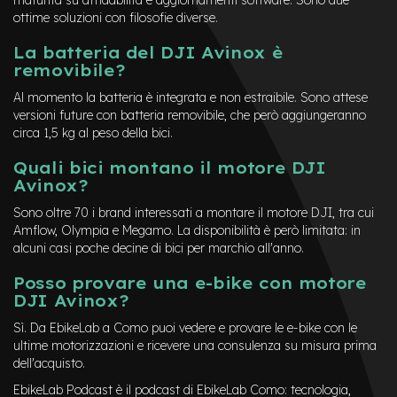
maturità su affidabilità e aggiornamenti software. Sono due
v
ottime soluzioni con filosofie diverse.
o
l
La batteria del DJI Avinox è
i
removibile?
M
Al momento la batteria è integrata e non estraibile. Sono attese
o
versioni future con batteria removibile, che però aggiungeranno
t
circa 1,5 kg al peso della bici.
o
r
Quali bici montano il motore DJI
e
c
Avinox?
e
Sono oltre 70 i brand interessati a montare il motore DJI, tra cui
n
t
Amflow, Olympia e Megamo. La disponibilità è però limitata: in
r
alcuni casi poche decine di bici per marchio all'anno.
a
l
Posso provare una e-bike con motore
e
DJI Avinox?
M
Sì. Da EbikeLab a Como puoi vedere e provare le e-bike con le
o
ultime motorizzazioni e ricevere una consulenza su misura prima
t
dell'acquisto.
o
EbikeLab Podcast è il podcast di EbikeLab Como: tecnologia,
r