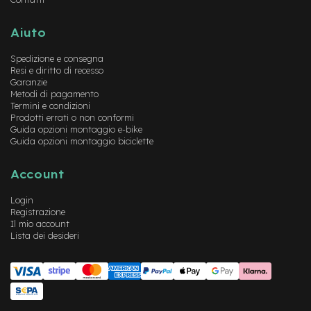
e
-
M
Aiuto
T
B
Spedizione e consegna
U
Resi e diritto di recesso
s
Garanzie
a
Metodi di pagamento
t
Termini e condizioni
Prodotti errati o non conformi
o
Guida opzioni montaggio e-bike
Guida opzioni montaggio biciclette
e
-
C
Account
i
t
Login
y
Registrazione
B
Il mio account
i
Lista dei desideri
k
e
U
s
a
t