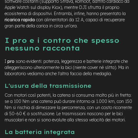
software costanti (supporto Strava, komoot, battito cardiaco da
n
Apple Watch sul display Kiox), mentre DJI sfrutta il proprio
d
ecosistema di dispositivi. Entrambi, infine, hanno presentato la
u
ricarica rapida
con alimentatori da 12 A, capaci di recuperare
r
o
gran parte della carica in circa un'ora.
e
I pro e i contro che spesso
-
nessuno racconta
U
r
b
I
pro
sono evidenti: potenza, leggerezza e batterie integrate che
a
alleggeriscono ulteriormente la bici (niente cover né slitta). Ma in
n
laboratorio vediamo anche l'altra faccia della medaglia.
e
L'usura della trasmissione
-
T
Con motori così potenti, la catena si consuma molto più in fretta:
r
se a 100 Nm una catena può durare intorno ai 1.000 km, con 150
e
Nm si rischia di dimezzare la percorrenza, con un costo ricorrente
k
di 50-60 € a sostituzione. Le trasmissioni nascono per le bici
k
muscolari e non si sono evolute alla stessa velocità dei motori.
i
n
La batteria integrata
g