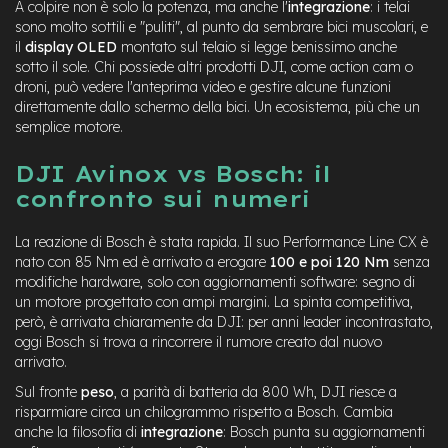
t
A colpire non è solo la potenza, ma anche l'
integrazione
: i telai
r
sono molto sottili e "puliti", al punto da sembrare bici muscolari, e
a
il
display OLED
montato sul telaio si legge benissimo anche
l
sotto il sole. Chi possiede altri prodotti DJI, come action cam o
e
droni, può vedere l'anteprima video e gestire alcune funzioni
direttamente dallo schermo della bici. Un ecosistema, più che un
m
semplice motore.
o
t
DJI Avinox vs Bosch: il
o
r
confronto sui numeri
e
a
m
La reazione di Bosch è stata rapida. Il suo Performance Line CX è
o
nato con 85 Nm ed è arrivato a erogare
100 e poi 120 Nm
senza
z
modifiche hardware, solo con aggiornamenti software: segno di
z
un motore progettato con ampi margini. La spinta competitiva,
o
però, è arrivata chiaramente da DJI: per anni leader incontrastato,
oggi Bosch si trova a rincorrere il rumore creato dal nuovo
e
arrivato.
-
M
Sul fronte
peso
, a parità di batteria da 800 Wh, DJI riesce a
T
risparmiare circa un chilogrammo rispetto a Bosch. Cambia
B
anche la filosofia di
integrazione
: Bosch punta su aggiornamenti
E