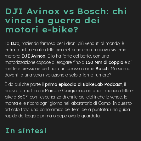
a
DJI Avinox vs Bosch: chi
i
n
vince la guerra dei
motori e-bike?
e
-
M
La
DJI
, l'azienda famosa per i droni più venduti al mondo, è
T
entrata nel mercato delle bici elettriche con un nuovo sistema
B
S
motore:
DJI Avinox
. E lo ha fatto col botto, con una
u
motorizzazione capace di erogare fino a
150 Nm di coppia
e di
p
mettere pressione perfino a un colosso come
Bosch
. Ma siamo
e
davanti a una vera rivoluzione o solo a tanto rumore?
r
l
È da qui che parte il
primo episodio di EbikeLab Podcast
, il
i
nuovo format in cui Marco e Giorgio raccontano il mondo delle e-
g
bike a 360°, con l'esperienza di chi le bici elettriche le vende, le
h
monta e le ripara ogni giorno nel laboratorio di Como. In questo
t
articolo trovi una panoramica dei temi della puntata: una guida
rapida da leggere prima o dopo averla guardata.
e
-
In sintesi
M
T