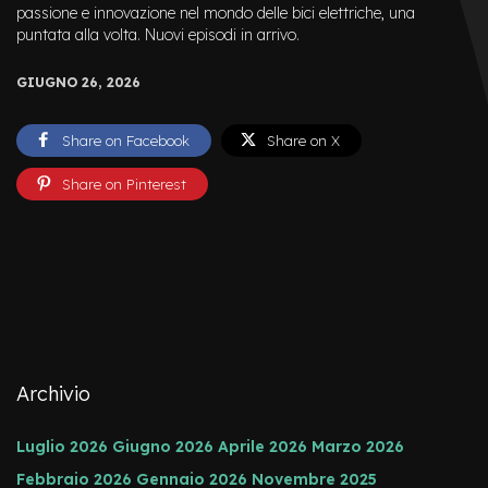
e
passione e innovazione nel mondo delle bici elettriche, una
a
puntata alla volta. Nuovi episodi in arrivo.
m
o
GIUGNO 26, 2026
z
z
o
Share on Facebook
Share on X
e
Share on Pinterest
-
B
i
k
e
C
a
r
g
o
Archivio
e
-
Luglio 2026
Giugno 2026
Aprile 2026
Marzo 2026
K
i
Febbraio 2026
Gennaio 2026
Novembre 2025