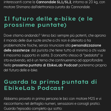
M
interessanti come la
Cannondale SL1/SL2
, intorno ai 20 kg, con
o
motore Shimano dall'elettronica curata da Cannondale.
t
o
Il futuro delle e-bike (e le
r
prossime puntate)
e
c
e
Dove stiamo andando? Verso bici sempre più potenti, che aprono
n
il mondo delle due ruote anche a chi non è allenato o ha
t
problematiche fisiche, senza rinunciare alla
personalizzazione
r
delle assistenze
: dal purista che tiene tutto al minimo a chi vuole
a
il massimo supporto in salita. Il concetto stesso di "pedalata" si
l
e
sta evolvendo, ed è un tema che continueremo ad approfondire.
Nella
prossima puntata di EbikeLab Podcast
parleremo proprio
e
del futuro delle e-bike.
-
G
Guarda la prima puntata di
r
EbikeLab Podcast
a
v
e
Abbiamo provato in prima persona le bici con motore M2S e vi
l
raccontiamo nel dettaglio numeri, sensazioni e consigli pratici.
Guarda l'episodio completo qui sotto:
e