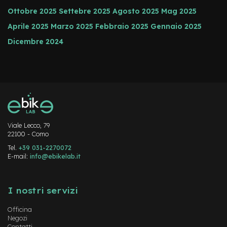
d
s
Ottobre 2025
Settebre 2025
Agosto 2025
Mag 2025
Aprile 2025
Marzo 2025
Febbraio 2025
Gennaio 2025
U
s
Dicembre 2024
a
t
o
e
-
T
r
e
Viale Lecco, 79
k
22100 - Como
k
Tel.
i
+39 031-2270072
E-mail:
info@ebikelab.it
n
g
Instagram
FaceBook
YouTube
U
s
I nostri servizi
a
t
Officina
o
Negozi
Contatti