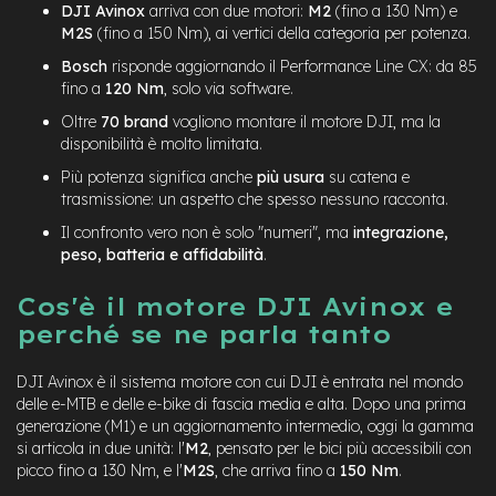
B
DJI Avinox
arriva con due motori:
M2
(fino a 130 Nm) e
F
M2S
(fino a 150 Nm), ai vertici della categoria per potenza.
r
o
Bosch
risponde aggiornando il Performance Line CX: da 85
n
fino a
120 Nm
, solo via software.
t
/
Oltre
70 brand
vogliono montare il motore DJI, ma la
H
disponibilità è molto limitata.
a
Più potenza significa anche
più usura
su catena e
r
trasmissione: un aspetto che spesso nessuno racconta.
d
t
Il confronto vero non è solo "numeri", ma
integrazione,
a
peso, batteria e affidabilità
.
i
l
Cos'è il motore DJI Avinox e
m
perché se ne parla tanto
o
t
DJI Avinox è il sistema motore con cui DJI è entrata nel mondo
o
r
delle e-MTB e delle e-bike di fascia media e alta. Dopo una prima
e
generazione (M1) e un aggiornamento intermedio, oggi la gamma
c
si articola in due unità: l'
M2
, pensato per le bici più accessibili con
e
picco fino a 130 Nm, e l'
M2S
, che arriva fino a
150 Nm
.
n