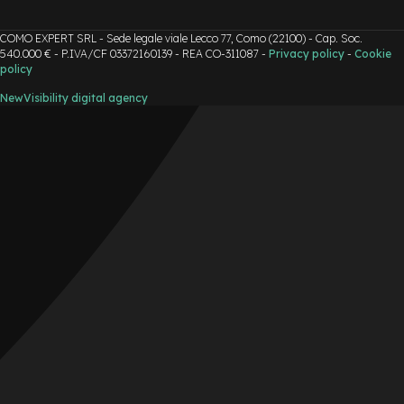
o
COMO EXPERT SRL - Sede legale viale Lecco 77, Como (22100) - Cap. Soc.
e
540.000 € - P.IVA/CF 03372160139 - REA CO-311087 -
Privacy policy
-
Cookie
-
policy
F
a
NewVisibility digital agency
t
B
i
k
e
U
s
a
t
o
B
i
c
i
M
u
s