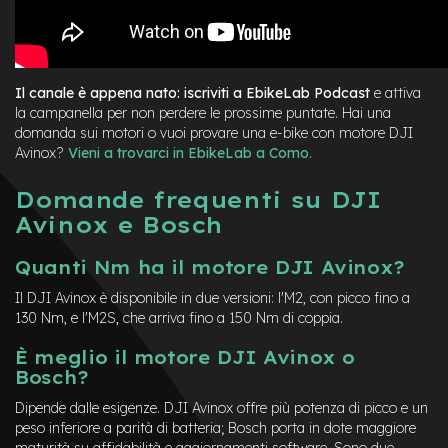
M
o
t
o
r
e
Il canale è appena nato: iscriviti a EbikeLab Podcast
e attiva
a
la campanella per non perdere le prossime puntate. Hai una
m
domanda sui motori o vuoi provare una e-bike con motore DJI
o
Avinox?
Vieni a trovarci in EbikeLab a Como
.
z
z
Domande frequenti su DJI
o
Avinox e Bosch
e
-
Quanti Nm ha il motore DJI Avinox?
B
i
Il DJI Avinox è disponibile in due versioni: l'M2, con picco fino a
k
130 Nm, e l'M2S, che arriva fino a 150 Nm di coppia.
e
P
È meglio il motore DJI Avinox o
i
Bosch?
e
g
Dipende dalle esigenze. DJI Avinox offre più potenza di picco e un
h
peso inferiore a parità di batteria; Bosch porta in dote maggiore
e