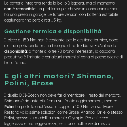
La batteria integrata rende la bici più leggera, ma al momento
e
non è removibile
: un problema per chi vive in condominio e non
-
ha una presa in garage. Le future versioni con batteria estraibile
C
aggiungeranno però circa 1,5 kg.
i
t
Gestione termica e disponibilità
y
b
Il picco di 150 Nm non è costante: per la gestione termica, dopo
i
alcune ripetizioni la bici ha bisogno di raffreddarsi. E c'è il nodo
k
disponibilità
: a fronte di oltre 70 brand interessati, la capacità
e
produttiva è limitata e per alcuni marchi si parla di poche decine di
m
bici all'anno.
o
t
E gli altri motori? Shimano,
o
Polini, Brose
r
e
a
Il duello DJI-Bosch non deve far dimenticare il resto del mercato.
m
Shimano è rimasta più ferma sul fronte aggiornamenti, mentre
o
Polini
ha portato anch'esso la coppia a 100 Nm via software.
z
Restano validissime soluzioni come Brose, Ananda, Ori e lo stesso
z
Polini, spesso su modelli a marchio Olympia. Per chi cerca
o
leggerezza e maneggevolezza, esistono inoltre vie di mezzo