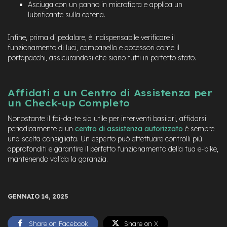
M
Asciuga con un panno in microfibra e applica un
o
lubrificante sulla catena.
t
o
r
Infine, prima di pedalare, è indispensabile verificare il
e
funzionamento di luci, campanello e accessori come il
a
portapacchi, assicurandosi che siano tutti in perfetto stato.
m
o
z
Affidati a un Centro di Assistenza per
z
o
un Check-up Completo
Nonostante il fai-da-te sia utile per interventi basilari, affidarsi
e
periodicamente a un
centro di assistenza autorizzato
è sempre
-
B
una scelta consigliata. Un esperto può effettuare controlli più
i
approfonditi e garantire il perfetto funzionamento della tua e-bike,
k
mantenendo valida la garanzia.
e
P
i
e
GENNAIO 14, 2025
g
h
e
Share on Facebook
Share on X