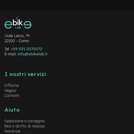
c
o
l
a
r
i
U
Viale Lecco, 79
s
22100 - Como
a
t
Tel.
+39 031-2270072
o
E-mail:
info@ebikelab.it
Instagram
FaceBook
YouTube
Bike
I nostri servizi
B
a
Officina
m
Negozi
b
Contatti
i
n
o
Aiuto
C
Spedizione e consegna
i
Resi e diritto di recesso
Garanzie
t