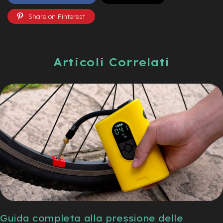
v
o
Share on Pinterest
l
i
M
o
Articoli Correlati
t
o
r
e
c
e
n
t
r
a
l
e
M
o
t
o
Guida completa alla pressione delle
r