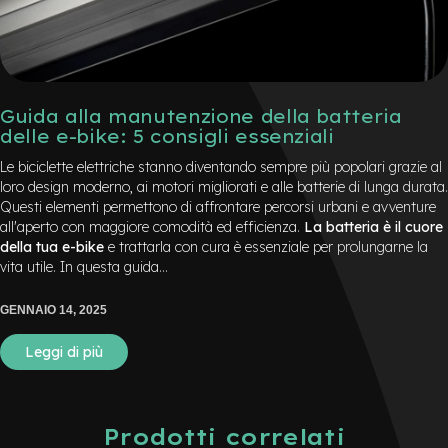
d
s
U
s
a
t
Guida alla manutenzione della batteria
o
delle e-bike: 5 consigli essenziali
e
Le biciclette elettriche stanno diventando sempre più popolari grazie al
-
loro design moderno, ai motori migliorati e alle batterie di lunga durata.
T
Questi elementi permettono di affrontare percorsi urbani e avventure
r
all'aperto con maggiore comodità ed efficienza.
La batteria è il cuore
e
della tua e-bike
e trattarla con cura è essenziale per prolungarne la
k
vita utile. In questa guida...
k
i
n
GENNAIO 14, 2025
g
U
Leggi di più
s
a
t
o
Prodotti correlati