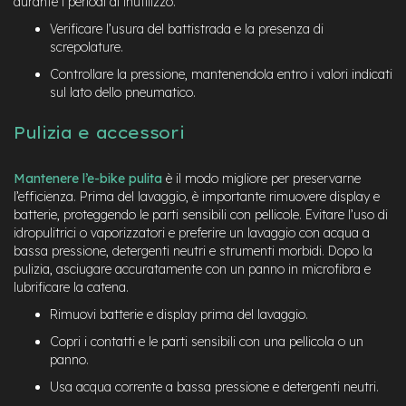
durante i periodi di inutilizzo.
-
F
Verificare l’usura del battistrada e la presenza di
a
screpolature.
t
Controllare la pressione, mantenendola entro i valori indicati
B
sul lato dello pneumatico.
i
k
e
Pulizia e accessori
M
o
Mantenere l’e-bike pulita
è il modo migliore per preservarne
t
l’efficienza. Prima del lavaggio, è importante rimuovere display e
o
batterie, proteggendo le parti sensibili con pellicole. Evitare l’uso di
r
idropulitrici o vaporizzatori e preferire un lavaggio con acqua a
e
bassa pressione, detergenti neutri e strumenti morbidi. Dopo la
c
pulizia, asciugare accuratamente con un panno in microfibra e
e
lubrificare la catena.
n
t
Rimuovi batterie e display prima del lavaggio.
r
a
Copri i contatti e le parti sensibili con una pellicola o un
l
panno.
e
Usa acqua corrente a bassa pressione e detergenti neutri.