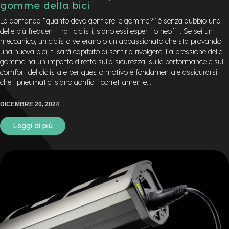
gomme della bici
e
a
La domanda “quanto devo gonfiare le gomme?” è senza dubbio una
m
delle più frequenti tra i ciclisti, siano essi esperti o neofiti. Se sei un
o
meccanico, un ciclista veterano o un appassionato che sta provando
z
una nuova bici, ti sarà capitato di sentirla rivolgere. La pressione delle
z
o
gomme ha un impatto diretto sulla sicurezza, sulle performance e sul
comfort del ciclista e per questo motivo è fondamentale assicurarsi
e
che i pneumatici siano gonfiati correttamente...
-
B
DICEMBRE 20, 2024
i
k
Leggi di più
e
C
a
r
g
o
e
-
K
i