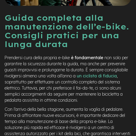
a
i
n
Guida completa alla
manutenzione dell’e-bike.
e
-
Consigli pratici per una
M
lunga durata
T
B
S
Prendersi cura della propria e-bike
è fondamentale
non solo per
u
garantire la sicurezza durante la guida, ma anche per prevenire
p
guasti improvvisi e prolungarne la durata. È sempre consigliabile
e
r
rivolgersi almeno una volta all’anno a
un ciclista di fiducia
,
l
soprattutto per effettuare un controllo completo del sistema
i
elettrico. Tuttavia, per chi preferisce il fai-da-te, ci sono alcuni
g
semplici accorgimenti da seguire per mantenere la bicicletta a
h
pedalata assistita in ottime condizioni.
t
Con l’arrivo della bella stagione, aumenta la voglia di pedalare.
e
Prima di affrontare nuove escursioni, è importante dedicare del
-
tempo alla manutenzione di base della propria e-bike. La
M
soluzione più rapida ed efficace è rivolgersi a un centro di
T
assistenza autorizzato per i kit della bici, che garantisca interventi