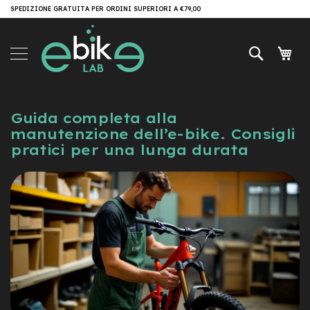
Salta
SPEDIZIONE GRATUITA PER ORDINI SUPERIORI A €79,00
Brand
al
contenuto
e-
Cerca
Carr
Bike
e
-
M
Guida completa alla
T
manutenzione dell’e-bike. Consigli
B
pratici per una lunga durata
e
-
M
T
B
A
l
l
M
o
u
n
t