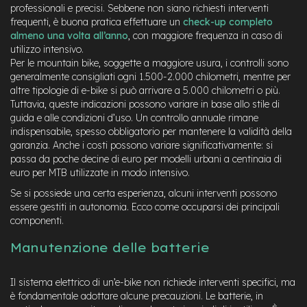
B
professionali e precisi. Sebbene non siano richiesti interventi
F
frequenti, è buona pratica effettuare un
check-up completo
r
almeno una volta all’anno
, con maggiore frequenza in caso di
o
utilizzo intensivo.
n
t
Per le mountain bike, soggette a maggiore usura, i controlli sono
/
generalmente consigliati ogni 1.500-2.000 chilometri, mentre per
H
altre tipologie di e-bike si può arrivare a 5.000 chilometri o più.
a
Tuttavia, queste indicazioni possono variare in base allo stile di
r
guida e alle condizioni d’uso. Un controllo annuale rimane
d
indispensabile, spesso obbligatorio per mantenere la validità della
t
garanzia. Anche i costi possono variare significativamente: si
a
passa da poche decine di euro per modelli urbani a centinaia di
i
euro per MTB utilizzate in modo intensivo.
l
Se si possiede una certa esperienza, alcuni interventi possono
m
essere gestiti in autonomia. Ecco come occuparsi dei principali
o
componenti.
t
o
Manutenzione delle batterie
r
e
c
Il sistema elettrico di un’e-bike non richiede interventi specifici, ma
e
è fondamentale adottare alcune precauzioni. Le batterie, in
n