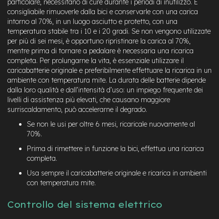
particolare, necessitano di cure durante i periodi di inutilizzo. È
t
r
consigliabile rimuoverle dalla bici e conservarle con una carica
a
intorno al 70%, in un luogo asciutto e protetto, con una
l
temperatura stabile tra i 10 e i 20 gradi. Se non vengono utilizzate
e
per più di sei mesi, è opportuno ripristinare la carica al 70%,
mentre prima di tornare a pedalare è necessaria una ricarica
m
completa. Per prolungarne la vita, è essenziale utilizzare il
o
caricabatterie originale e preferibilmente effettuare la ricarica in un
t
ambiente con temperatura mite. La durata delle batterie dipende
o
dalla loro qualità e dall’intensità d’uso: un impiego frequente dei
r
livelli di assistenza più elevati, che causano maggiore
e
a
surriscaldamento, può accelerarne il degrado.
m
Se non le usi per oltre 6 mesi, ricaricale nuovamente al
o
70%.
z
z
Prima di rimettere in funzione la bici, effettua una ricarica
o
completa.
e
Usa sempre il caricabatterie originale e ricarica in ambienti
-
con temperatura mite.
M
T
Controllo del sistema elettrico
B
E