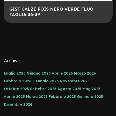
o
GIST CALZE POIS NERO VERDE FLUO
e
TAGLIA 36-39
-
F
a
t
B
i
k
e
U
s
Archivio
a
t
Luglio 2026
Giugno 2026
Aprile 2026
Marzo 2026
o
Febbraio 2026
Gennaio 2026
Novembre 2025
B
i
Ottobre 2025
Settebre 2025
Agosto 2025
Mag 2025
c
Aprile 2025
Marzo 2025
Febbraio 2025
Gennaio 2025
i
M
Dicembre 2024
u
s