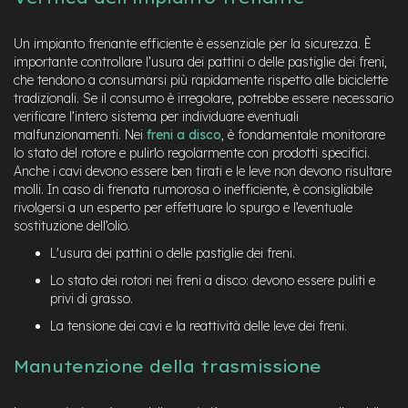
e
-
Un impianto frenante efficiente è essenziale per la sicurezza. È
C
importante controllare l’usura dei pattini o delle pastiglie dei freni,
i
che tendono a consumarsi più rapidamente rispetto alle biciclette
t
tradizionali. Se il consumo è irregolare, potrebbe essere necessario
y
b
verificare l’intero sistema per individuare eventuali
i
malfunzionamenti. Nei
freni a disco
, è fondamentale monitorare
k
lo stato del rotore e pulirlo regolarmente con prodotti specifici.
e
Anche i cavi devono essere ben tirati e le leve non devono risultare
molli. In caso di frenata rumorosa o inefficiente, è consigliabile
m
rivolgersi a un esperto per effettuare lo spurgo e l’eventuale
o
sostituzione dell’olio.
t
o
L'usura dei pattini o delle pastiglie dei freni.
r
Lo stato dei rotori nei freni a disco: devono essere puliti e
e
a
privi di grasso.
m
La tensione dei cavi e la reattività delle leve dei freni.
o
z
z
Manutenzione della trasmissione
o