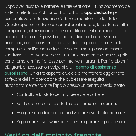
n
Dopo aver fissato le batterie, è utile verificare il funzionamento del
d
sistema elettrico. Molti produttori offrono
app dedicate
per
u
personalizzare le funzioni dell’e-bike e monitorarne lo stato.
r
Queste app permettono di controllare il motore, le batterie e altri
o
componenti, offrendo informazioni utili come il numero di cicli di
ricarica effettuati. È possibile, inoltre, diagnosticare eventuali
e
-
anomalie, come consumi eccessivi di energia o difetti nel ciclo
U
computer e nell’impianto luci. Le segnalazioni possono essere
r
suddivise in tre livelli: verde per un funzionamento ottimale, giallo
b
per anomalie minori e rosso per interventi urgenti. Per i problemi
a
più gravi, è necessario rivolgersi a un
centro di assistenza
n
autorizzato
.
Un altro aspetto cruciale è mantenere aggiornato il
software del kit, operazione che può essere eseguita
e
autonomamente tramite l’app o presso un centro specializzato.
-
T
Controllare lo stato del motore e delle batterie.
r
e
Verificare le ricariche effettuate e stimarne la durata.
k
Eseguire una diagnosi per individuare eventuali anomalie.
k
i
Aggiornare il software del kit per migliorare le prestazioni.
n
g
Verifica dell’impianto frenante