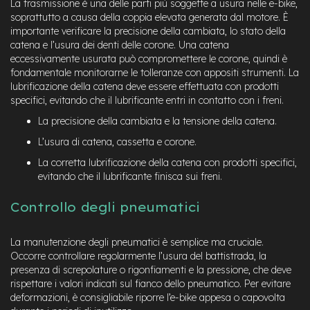
La trasmissione è una delle parti più soggette a usura nelle e-bike,
M
soprattutto a causa della coppia elevata generata dal motore. È
o
t
importante verificare la precisione della cambiata, lo stato della
o
catena e l’usura dei denti delle corone. Una catena
r
eccessivamente usurata può compromettere le corone, quindi è
e
fondamentale monitorarne le tolleranze con appositi strumenti. La
c
lubrificazione della catena deve essere effettuata con prodotti
e
specifici, evitando che il lubrificante entri in contatto con i freni.
n
t
La precisione della cambiata e la tensione della catena.
r
L’usura di catena, cassetta e corone.
a
l
La corretta lubrificazione della catena con prodotti specifici,
e
evitando che il lubrificante finisca sui freni.
e
Controllo degli pneumatici
-
G
r
La manutenzione degli pneumatici è semplice ma cruciale.
a
v
Occorre controllare regolarmente l’usura del battistrada, la
e
presenza di screpolature o rigonfiamenti e la pressione, che deve
l
rispettare i valori indicati sul fianco dello pneumatico. Per evitare
deformazioni, è consigliabile riporre l’e-bike appesa o capovolta
e