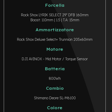
y
Forcella
B
i
Rock Shox LYRIK SELECT 29″ DFB 160mm
k
Boost: 110mm | 1.5 | T.A: 15mm
e
Ammortizzatore
B
M
X
Rock Shox Deluxe Select+ Trunnion 205x60mm
M
Motore
T
B
DJI AVINOX - Mid Motor / Torque Sensor
M
Batteria
t
b
800Wh
F
u
Cambio
l
l
Shimano Deore SL-M6100
M
Colore
t