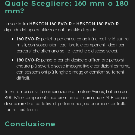
Quale Scegliere: 160 mm o 180
o
mm?
e
-
La scelta tra
HEKTON 160 EVO-R
e
HEKTON 180 EVO-R
F
dipende dal tipo di utilizzo e dal tuo stile di guida:
a
t
160 EVO-R:
perfetta per chi cerca agilità e reattività sui trail
B
misti, con sospensioni equilibrate e componenti ideali per
i
percorsi che alternano salite tecniche e discese veloci.
k
e
180 EVO-R:
pensata per chi desidera affrontare percorsi
U
enduro più severi, discese impegnative e condizioni estreme,
s
con sospensioni più lunghe e maggior comfort su terreni
a
difficili.
t
o
In entrambi i casi, la combinazione di motore Avinox, batteria da
B
800 Wh e componentistica premium assicura una e-MTB capace
i
di superare le aspettative di performance, autonomia e controllo
c
sui trail più tecnici.
i
M
Conclusione
u
s