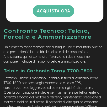
e
-
ACQUISTA ORA
C
i
t
y
Confronto Tecnico: Telaio,
b
i
Forcella e Ammortizzatore
k
e
Un elemento fondamentale che distingue una e-mountain bike ad
alte prestazioni è la qualità del telaio e delle sospensioni.
m
Analizziamo quindi come si differenziano i due modelli nei
o
t
componenti chiave di telaio, forcella e ammortizzatore.
o
r
Telaio in Carbonio Toray T700-T800
e
Entrambi i modelli montano un telaio in fibra di carbonio Toray
a
m
T700-T800 con tecnologia Monocoque e Latex EPS,
o
caratterizzato da leggerezza ed estrema rigidità strutturale.
z
Questa combinazione è ideale per trasmettere perfettamente la
z
potenza erogata dal motore al terreno, mantenendo precisione di
o
sterzo e stabilità in discesa. Il carbonio di alta qualità consente
anche di assorbire le vibrazioni senza compromettere l’efficienza