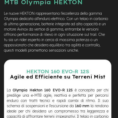
B
MTB Olympia HEKTON
F
r
Le nuove HEKTON rappresentano l’eccellenza della gamma
o
Olympia dedicata all’enduro elettrico. Con un telaio in carbonio
n
di ultima generazione, batterie integrate ad alta capacità e un
t
/
motore Avinox da vertice di gamma, entrambe le versioni
H
offrono performance di rilievo in ogni situazione sul trail. Che
a
tu sia un rider esperto in cerca di massima potenza o un
r
appassionato che desidera equilibrio tra agilità e controllo,
d
questi modelli promettono sensazioni uniche.
t
a
i
l
HEKTON 160 EVO-R 12S
Agile ed Efficiente su Terreni Mist
m
i
o
t
La
Olympia Hekton 160 EVO-R 12S
è concepita per chi
o
predilige una e-MTB agile, reattiva e perfetta per percorsi
r
e
enduro con tratti tecnici e rapidi cambi di ritmo. Il suo
c
schema di sospensioni e l’escursione da
160 mm
la rendono
e
ideale per chi desidera un compromesso tra leggerezza e
n
capacità di affrontare terreni impegnativi. Il telaio in carbonio