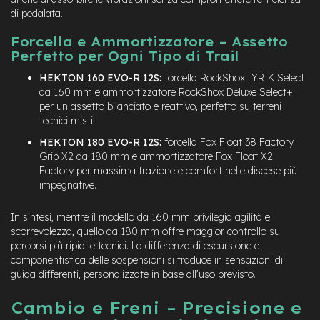
M
di pedalata.
o
t
Forcella e Ammortizzatore – Assetto
o
Perfetto per Ogni Tipo di Trail
r
e
HEKTON 160 EVO-R 12S:
forcella RockShox LYRIK Select
c
da 160 mm e ammortizzatore RockShox Deluxe Select+
e
per un assetto bilanciato e reattivo, perfetto su terreni
n
tecnici misti.
t
r
HEKTON 180 EVO-R 12S:
forcella Fox Float 38 Factory
a
Grip X2 da 180 mm e ammortizzatore Fox Float X2
l
Factory per massima trazione e comfort nelle discese più
e
impegnative.
e
-
In sintesi, mentre il modello da 160 mm privilegia agilità e
G
scorrevolezza, quello da 180 mm offre maggior controllo su
r
percorsi più ripidi e tecnici. La differenza di escursione e
a
componentistica delle sospensioni si traduce in sensazioni di
v
guida differenti, personalizzate in base all’uso previsto.
e
l
Cambio e Freni – Precisione e
e