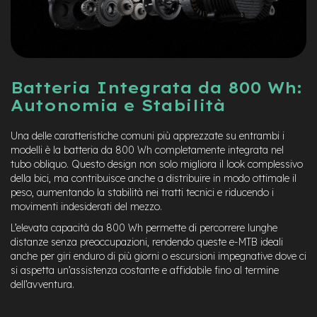
e
-
M
T
B
U
s
Batteria Integrata da 800 Wh:
a
Autonomia e Stabilità
t
o
Una delle caratteristiche comuni più apprezzate su entrambi i
e
modelli è la batteria da 800 Wh completamente integrata nel
-
tubo obliquo. Questo design non solo migliora il look complessivo
C
della bici, ma contribuisce anche a distribuire in modo ottimale il
i
peso, aumentando la stabilità nei tratti tecnici e riducendo i
t
movimenti indesiderati del mezzo.
y
B
L’elevata capacità da 800 Wh permette di percorrere lunghe
i
distanze senza preoccupazioni, rendendo queste e-MTB ideali
k
anche per giri enduro di più giorni o escursioni impegnative dove ci
e
si aspetta un’assistenza costante e affidabile fino al termine
U
dell’avventura.
s
a
t