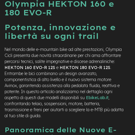
Olympia HEKTON 160 e
a
i
180 EVO-R
n
Potenza, innovazione e
e
-
libertà su ogni trail
M
T
B
Nel mondo delle e-mountain bike ad alte prestazioni, Olympia
S
Cicli presenta due novità straordinarie per chi ama affrontare
u
percorsi tecnici, salite impegnative e discese adrenaliniche:
p
HEKTON 160 EVO-R 12S
e
HEKTON 180 EVO-R 12S
.
e
Entrambe le bici combinano un design avanzato,
r
componentistica di alto livello e il nuovo sistema motore
l
Avinox
, garantendo assistenza alla pedalata fluida, reattiva e
i
g
potente. In questo articolo analizziamo nel dettaglio ogni
h
aspetto di questi due modelli disponibili su
EbikeLab.it
,
t
confrontando telaio, sospensioni, motore, batteria,
trasmissione e freni per aiutarti a scegliere la e-MTB più adatta
e
al tuo stile di guida.
-
M
Panoramica delle Nuove E-
T