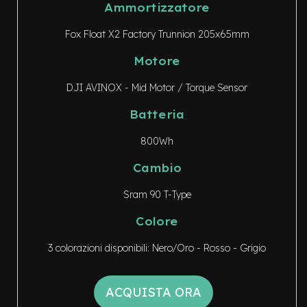
i
Ammortizzatore
d
a
Fox Float X2 Factory Trunnion 205x65mm
c
o
Motore
r
s
DJI AVINOX - Mid Motor / Torque Sensor
a
Batteria
G
r
800Wh
a
v
e
Cambio
l
Sram 90 T-Type
e-
Scooter
Colore
A
3 colorazioni disponibili: Nero/Oro - Rosso - Grigio
c
c
e
ACQUISTA ORA
s