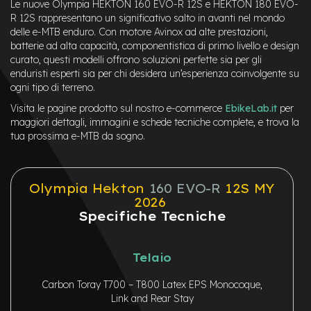
c
Le nuove Olympia HEKTON 160 EVO-R 12S e HEKTON 180 EVO-
o
R 12S rappresentano un significativo salto in avanti nel mondo
l
delle e-MTB enduro. Con motore Avinox ad alte prestazioni,
a
batterie ad alta capacità, componentistica di primo livello e design
r
curato, questi modelli offrono soluzioni perfette sia per gli
i
enduristi esperti sia per chi desidera un’esperienza coinvolgente su
U
s
ogni tipo di terreno.
a
Visita le pagine prodotto sul nostro e-commerce
EbikeLab.it
per
t
maggiori dettagli, immagini e schede tecniche complete, e trova la
o
tua prossima e-MTB da sogno.
Bike
B
Olympia Hekton
160 EVO-R
12S MY
a
2026
m
Specifiche Tecniche
b
i
n
o
Telaio
C
Carbon Toray T700 – T800 Latex EPS Monocoque,
i
Link and Rear Stay
t