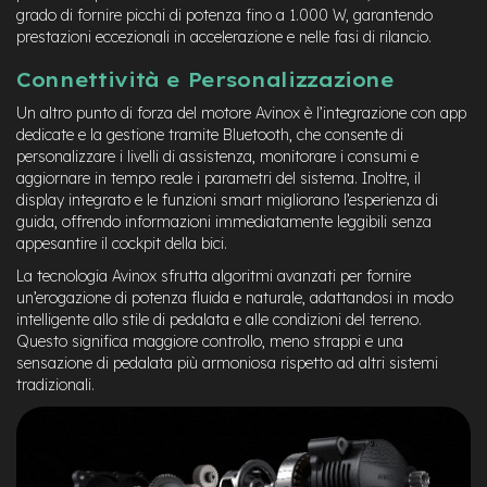
d
grado di fornire picchi di potenza fino a 1.000 W, garantendo
s
prestazioni eccezionali in accelerazione e nelle fasi di rilancio.
U
Connettività e Personalizzazione
s
a
Un altro punto di forza del motore Avinox è l’integrazione con app
t
dedicate e la gestione tramite Bluetooth, che consente di
o
personalizzare i livelli di assistenza, monitorare i consumi e
aggiornare in tempo reale i parametri del sistema. Inoltre, il
e
display integrato e le funzioni smart migliorano l’esperienza di
-
T
guida, offrendo informazioni immediatamente leggibili senza
r
appesantire il cockpit della bici.
e
La tecnologia Avinox sfrutta algoritmi avanzati per fornire
k
un’erogazione di potenza fluida e naturale, adattandosi in modo
k
i
intelligente allo stile di pedalata e alle condizioni del terreno.
n
Questo significa maggiore controllo, meno strappi e una
g
sensazione di pedalata più armoniosa rispetto ad altri sistemi
U
tradizionali.
s
a
t
o