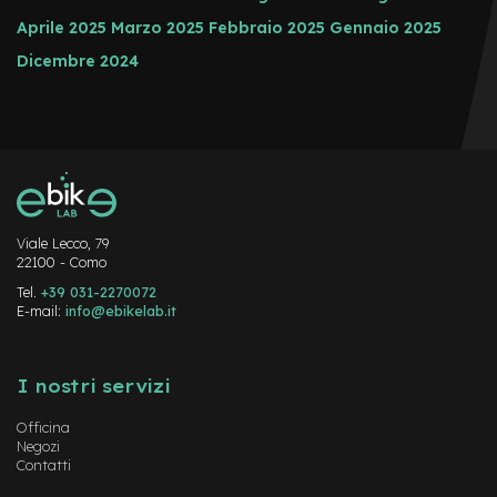
i
n
Aprile 2025
Marzo 2025
Febbraio 2025
Gennaio 2025
o
Dicembre 2024
B
a
t
t
e
r
i
e
Viale Lecco, 79
m
22100 - Como
o
n
Tel.
+39 031-2270072
o
E-mail:
info@ebikelab.it
p
a
Instagram
FaceBook
YouTube
t
I nostri servizi
t
i
n
Officina
Negozi
o
Contatti
B