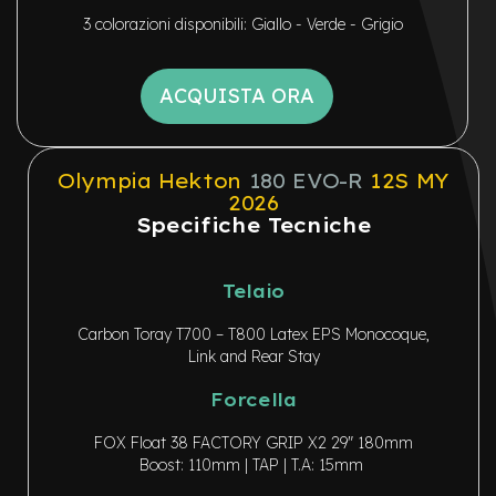
b
F
3 colorazioni disponibili: Giallo - Verde - Grigio
r
o
n
ACQUISTA ORA
t
B
i
Olympia Hekton
180 EVO-R
12S MY
c
2026
i
Specifiche Tecniche
p
i
e
g
Telaio
h
e
Carbon Toray T700 – T800 Latex EPS Monocoque,
v
Link and Rear Stay
o
l
Forcella
i
FOX Float 38 FACTORY GRIP X2 29″ 180mm
B
i
Boost: 110mm | TAP | T.A: 15mm
c