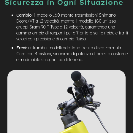
Sicurezza in Ogni Situazione
-
F
a
Cambio:
il modello 160 monta trasmissioni Shimano
t
Deore/XT a 12 velocità, mentre il modello 180 utilizza
B
gruppi Sram 90 T-Type a 12 velocità, garantendo una
i
gamma ampia di rapporti per affrontare salite ripide e tratti
k
veloci con precisione di cambio fluida.
e
Freni:
entrambi i modelli adottano freni a disco Formula
M
Cura con 4 pistoni, sinonimo di potenza di arresto costante
o
e modulabile su ogni tipo di terreno.
t
o
r
e
c
e
n
t
r
a
l
e