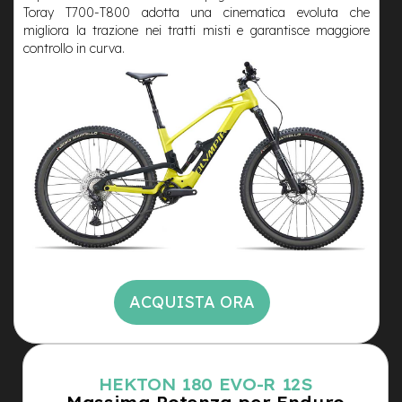
t
Toray T700-T800 adotta una cinematica evoluta che
r
migliora la trazione nei tratti misti e garantisce maggiore
a
controllo in curva.
l
e
m
o
t
o
r
e
a
m
o
z
z
o
ACQUISTA ORA
e
-
M
T
B
HEKTON 180 EVO-R 12S
E