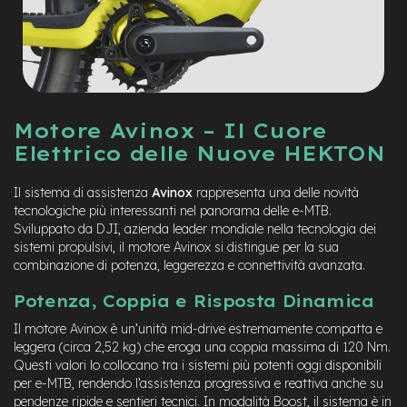
e
a
m
o
z
z
o
Motore Avinox – Il Cuore
e
Elettrico delle Nuove HEKTON
-
B
Il sistema di assistenza
Avinox
rappresenta una delle novità
i
k
tecnologiche più interessanti nel panorama delle e-MTB.
e
Sviluppato da DJI, azienda leader mondiale nella tecnologia dei
C
sistemi propulsivi, il motore Avinox si distingue per la sua
a
combinazione di potenza, leggerezza e connettività avanzata.
r
g
Potenza, Coppia e Risposta Dinamica
o
Il motore Avinox è un’unità mid-drive estremamente compatta e
e
leggera (circa 2,52 kg) che eroga una coppia massima di 120 Nm.
-
Questi valori lo collocano tra i sistemi più potenti oggi disponibili
K
per e-MTB, rendendo l’assistenza progressiva e reattiva anche su
i
pendenze ripide e sentieri tecnici. In modalità Boost, il sistema è in