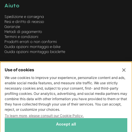
o
Aiuto
r
s
Spedizione e consegna
e
Resi e diritto di recesso
m
Garanzie
o
Metodi di pagamento
n
Termini e condizioni
o
Prodotti errati o non conformi
p
Guida opzioni montaggio e-bike
a
Guida opzioni montaggio biciclette
t
t
Account
i
n
Login
o
Registrazione
Il mio account
C
Lista dei desideri
a
m
e
r
e
d
'
A