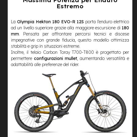
Massima Potenza per Enduro
n
Estremo
d
u
r
La
Olympia Hekton 180 EVO-R 12S
porta l’enduro elettrico
o
ad un livello superiore grazie alla maggiore escursione di
180
mm
. Pensata per affrontare percorsi tecnici e discese
e
impegnative con grande fiducia, questo modello ottimizza
-
stabilità e grip in situazioni estreme.
U
Inoltre, il telaio Carbon Toray T700-T800 è progettato per
r
permettere
configurazioni
mullet
, aumentando versatilità e
b
adattabilità alle preferenze del rider.
a
n
e
-
T
r
e
k
k
i
n
g