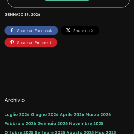
s
o
r
GENNAIO 19, 2026
i
A
Share on Facebook
Share on X
l
i
Share on Pinterest
m
e
n
t
a
t
o
r
i
m
o
Archivio
n
o
p
Luglio 2026
Giugno 2026
Aprile 2026
Marzo 2026
a
Febbraio 2026
Gennaio 2026
Novembre 2025
t
t
Ottobre 2025
Settebre 2025
Agosto 2025
Mag 2025