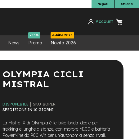
Negozi
Officina
Carrello
Account
ca
-65%
e-bike 2026
News
Promo
Novità 2026
OLYMPIA CICLI
MISTRAL
SKU
BOPER
DISPONIBILE
SPEDIZIONE IN 10 GIORNI
La Mistral X di Olympia è l’e-bike ibrida ideale per
trekking e lunghe distanze, con motore M100 e batteria
PowerNine da 900 Wh per un’autonomia senza rivali.