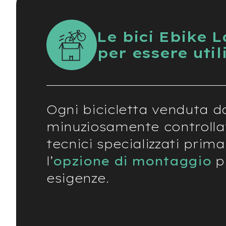
Batterie
monopattino
Le bici Ebike 
Borse
per essere util
monopattino
Camere
d'Aria
monopattino
Camere
d'aria
Ogni bicicletta venduta d
8
minuziosamente controlla
Camere
tecnici specializzati prima
d'aria
10
l’
opzione di montaggio
pi
Cavi
esigenze.
e
Guaine
Coperture
monopattino
Coperture