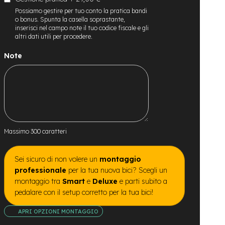
Possiamo gestire per tuo conto la pratica bandi
o bonus. Spunta la casella soprastante,
inserisci nel campo note il tuo codice fiscale e gli
altri dati utili per procedere.
Note
Massimo 300 caratteri
Sei sicuro di non volere un
montaggio
professionale
per la tua nuova bici? Scegli un
montaggio tra
Smart
e
Deluxe
e parti subito a
pedalare con il setup corretto per la tua bici!
APRI OPZIONI MONTAGGIO