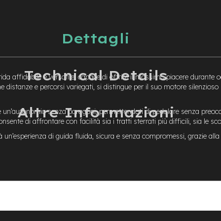
Dettagli
Technical Details
rida affidabile e versatile, capace di offrire il massimo piacere durante
e distanze e percorsi variegati, si distingue per il suo motore silenzioso
Altre Informazioni
sce un’autonomia senza paragoni, permettendoti di pedalare senza preocc
sente di affrontare con facilità sia i tratti sterrati più difficili, sia le scon
frirà un’esperienza di guida fluida, sicura e senza compromessi, grazie a