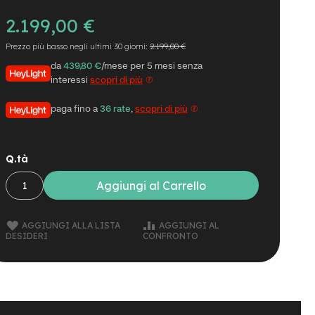
2.199,00 €
Prezzo più basso negli ultimi 30 giorni:
2.199,00 €
da
439,80 €
/mese per 5 mesi senza
interessi
scopri di più
paga fino a
36 rate
,
scopri di più
Q.tà
Aggiungi al Carrello
AGGIUNGI ALLA LISTA
AGGIUNGI AL
DESIDERI
CONFRONTO