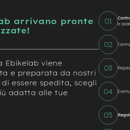
Contro
Lab arrivano pronte
e spid
izzate!
Centra
a Ebikelab viene
Regola
ta e preparata da nostri
 di essere spedita, scegli
ù adatta alle tue
Eventu
Regol