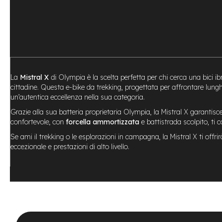
City
Bike
BMX
MTB
Mtb
Full
La
Mistral X
di Olympia è la scelta perfetta per chi cerca una bici ib
Mtb
cittadine. Questa e-bike da trekking, progettata per affrontare lungh
Front
un’autentica eccellenza nella sua categoria.
Bici
Grazie alla sua batteria proprietaria Olympia, la Mistral X garanti
pieghevoli
confortevole, con
forcella ammortizzata
e battistrada scolpito, ti con
Bici
Se ami il trekking o le esplorazioni in campagna, la Mistral X ti of
da
eccezionale e prestazioni di alto livello.
corsa
Gravel
e-
Scooter
Accessori
Alimentatori
monopattino