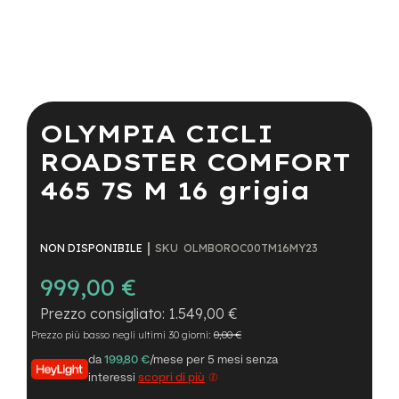
a
i
n
e
Vai
-
all'inizio
M
della
OLYMPIA CICLI
T
galleria
B
di
ROADSTER COMFORT
S
immagini
u
465 7S M 16 grigia
p
e
r
l
SKU
OLMBOROC00TM16MY23
NON DISPONIBILE
i
g
999,00 €
h
t
1.549,00 €
Prezzo più basso negli ultimi 30 giorni:
0,00 €
e
-
da
199,80 €
/mese per 5 mesi senza
M
interessi
scopri di più
T