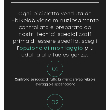
t
r
a
Ogni bicicletta venduta da
l
e
Ebikelab viene minuziosamente
controllata e preparata da
m
o
nostri tecnici specializzati
t
prima di essere spedita, scegli
o
r
l’
opzione di montaggio
più
e
adatta alle tue esigenze.
a
m
o
z
z
o
Controllo
serraggio di tutta la viteria: sterzo, telaio e
leveraggio e spider corona
e
-
M
T
B
E