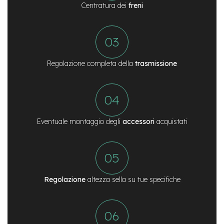
Centratura dei
freni
n
d
u
r
o
e
Regolazione completa della
trasmissione
-
U
r
b
a
n
Eventuale montaggio degli
accessori
acquistati
e
-
T
r
e
k
Regolazione
altezza sella su tue specifiche
k
i
n
g