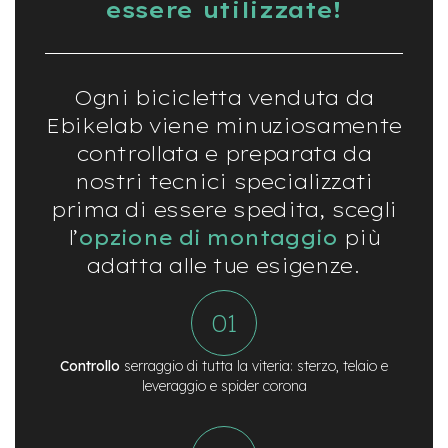
essere utilizzate!
t
r
a
l
e
Ogni bicicletta venduta da
m
Ebikelab viene minuziosamente
o
controllata e preparata da
t
o
nostri tecnici specializzati
r
prima di essere spedita, scegli
e
a
l’
opzione di montaggio
più
m
o
adatta alle tue esigenze.
z
z
o
e
Controllo
serraggio di tutta la viteria: sterzo, telaio e
-
leveraggio e spider corona
M
T
B
E