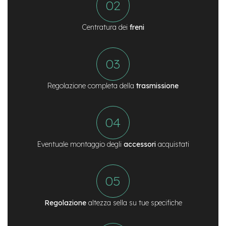
n
d
u
Centratura dei
freni
r
o
e
-
U
Regolazione completa della
trasmissione
r
b
a
n
e
Eventuale montaggio degli
accessori
acquistati
-
T
r
e
k
k
i
Regolazione
altezza sella su tue specifiche
n
g