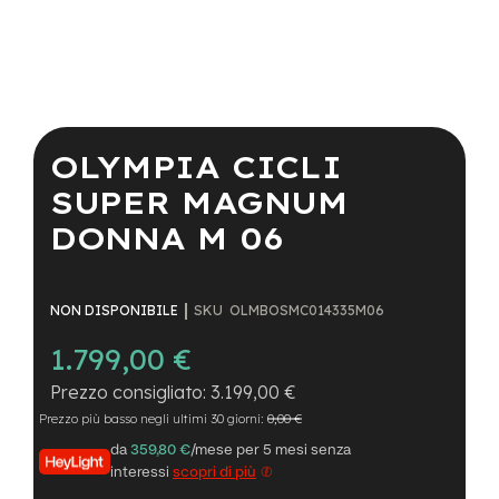
a
i
n
e
Vai
-
all'inizio
M
della
OLYMPIA CICLI
T
galleria
B
di
SUPER MAGNUM
S
immagini
u
DONNA M 06
p
e
r
l
SKU
OLMBOSMC014335M06
NON DISPONIBILE
i
g
1.799,00 €
h
t
3.199,00 €
Prezzo più basso negli ultimi 30 giorni:
0,00 €
e
-
da
359,80 €
/mese per 5 mesi senza
M
interessi
scopri di più
T