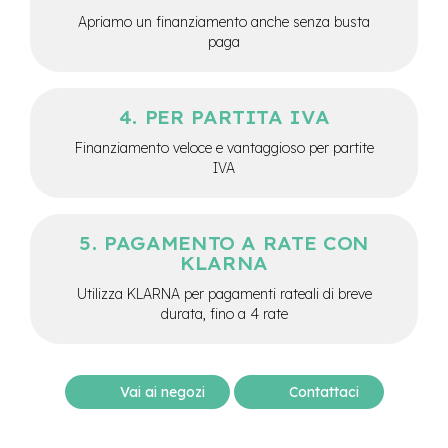
M
o
Apriamo un finanziamento anche senza busta
t
paga
o
r
e
a
PER PARTITA IVA
m
o
Finanziamento veloce e vantaggioso per partite
z
IVA
z
o
e
PAGAMENTO A RATE CON
-
KLARNA
B
i
Utilizza KLARNA per pagamenti rateali di breve
k
durata, fino a 4 rate
e
P
i
e
Vai ai negozi
Contattaci
g
h
e