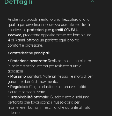
Dettagli
t
r
a
l
Anche i più piccoli meritano un’attrezzatura di alta
e
qualità per divertirsi in sicurezza durante le attività
sportive. Le
protezioni per gomiti O’NEAL
m
o
Peewee
, progettate appositamente per bambini dai
t
4 ai 9 anni, offrono un perfetto equilibrio tra
o
comfort e protezione.
r
Caratteristiche principali:
e
a
•
Protezione avanzata:
Realizzate con una piastra
m
in pelle e plastica interna per resistere a urti e
o
abrasioni.
z
•
Massimo comfort:
Materiali flessibili e morbidi per
z
o
garantire libertà di movimento.
•
Regolabili:
Cinghie elastiche per una vestibilità
e
sicura e personalizzata.
-
•
Traspirabilità ottimale:
Guscio a rete e schiuma
M
perforata che favoriscono il flusso d’aria per
T
mantenere i bambini freschi anche durante attività
B
intense.
E