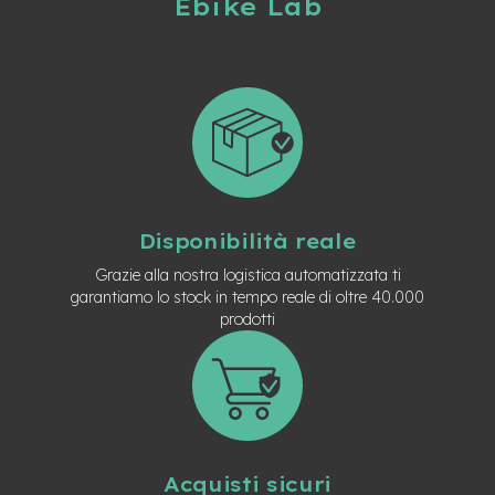
Ebike Lab
e
-
C
i
t
y
b
i
k
e
Disponibilità reale
m
o
Grazie alla nostra logistica automatizzata ti
t
garantiamo lo stock in tempo reale di oltre 40.000
o
prodotti
r
e
a
m
o
z
z
o
Acquisti sicuri