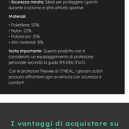
•
Sicurezza mirata:
Ideali per proteggere i gomiti
n
durante il ciclismo e altre attività sportive.
d
u
Materiali:
r
o
• Polietilene: 55%
• Nylon: 22%
e
• Policloruro: 15%
-
• Altri materiali: 8%
U
r
Nota importante:
Questo prodotto non è
b
considerato un equipaggiamento di protezione
a
personale secondo la guida 89/686/EWG.
n
Con le protezioni Peewee di O’NEAL, i giovani ciclisti
possono affrontare ogni avventura con sicurezza e
e
-
comfort!
T
r
e
k
k
i
n
I vantaggi di acquistare su
g