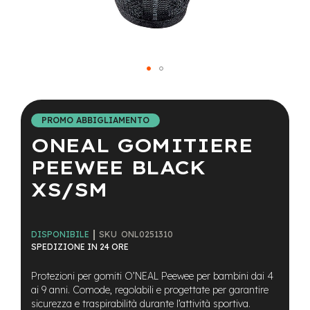
a
i
n
e
-
Vai
M
T
all'inizio
B
della
PROMO ABBIGLIAMENTO
S
galleria
u
ONEAL GOMITIERE
di
p
immagini
e
PEEWEE BLACK
r
XS/SM
l
i
g
h
SKU
ONL0251310
t
DISPONIBILE
SPEDIZIONE IN 24 ORE
e
-
Protezioni per gomiti O’NEAL Peewee per bambini dai 4
M
ai 9 anni. Comode, regolabili e progettate per garantire
T
sicurezza e traspirabilità durante l’attività sportiva.