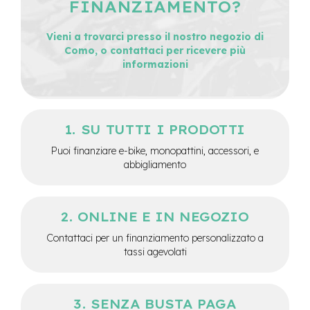
FINANZIAMENTO?
-
F
a
Vieni a trovarci presso il nostro negozio di
t
Como, o contattaci per ricevere più
B
informazioni
i
k
e
M
SU TUTTI I PRODOTTI
o
t
Puoi finanziare e-bike, monopattini, accessori, e
o
abbigliamento
r
e
c
e
ONLINE E IN NEGOZIO
n
t
Contattaci per un finanziamento personalizzato a
r
tassi agevolati
a
l
e
SENZA BUSTA PAGA