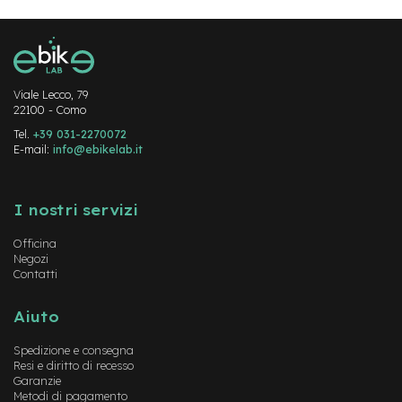
v
o
l
i
M
Viale Lecco, 79
o
22100 - Como
t
Tel.
+39 031-2270072
o
E-mail:
info@ebikelab.it
r
e
Instagram
FaceBook
YouTube
c
e
I nostri servizi
n
t
Officina
r
Negozi
a
Contatti
l
e
Aiuto
M
o
Spedizione e consegna
t
Resi e diritto di recesso
o
Garanzie
Metodi di pagamento
r