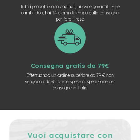
M
Tutti i prodotti sono originali, nuovi e garantiti. E se
o
cambi idea, hai 14 giorni di tempo dalla consegna
t
per fare il reso
o
r
e
c
e
n
t
r
a
Consegna gratis da 79€
l
Effettuando un ordine superiore ad 79 € non
e
vengono addebitate le spese di spedizione per
e
consegne in Italia
-
G
r
a
v
e
l
Vuoi acquistare con
e