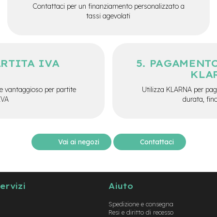
Contattaci per un finanziamento personalizzato a
tassi agevolati
ARTITA IVA
PAGAMENTO
KLA
e vantaggioso per partite
Utilizza KLARNA per paga
IVA
durata, fin
Vai ai negozi
Contattaci
servizi
Aiuto
Spedizione e consegna
Resi e diritto di recesso