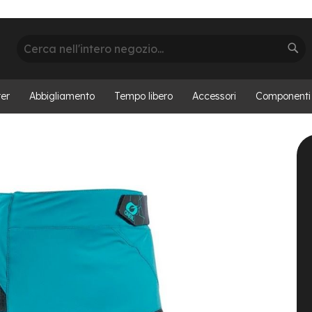
Cerca
Cer
er
Abbigliamento
Tempo libero
Accessori
Componenti