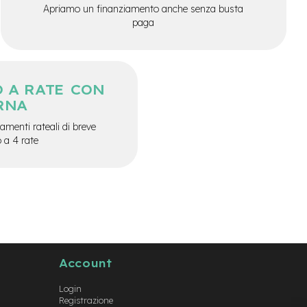
Apriamo un finanziamento anche senza busta
paga
 A RATE CON
RNA
menti rateali di breve
o a 4 rate
Account
Login
Registrazione