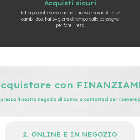
Acquisti sicuri
Tutti i prodotti sono originali, nuovi e garantiti. E se
cambi idea, hai 14 giorni di tempo dalla consegna
per fare il reso
acquistare con FINANZIA
i presso il nostro negozio di Como, o contattaci per ricevere 
ONLINE E IN NEGOZIO