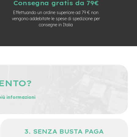
Consegna gratis da 79€
Effettuando un ordine superiore ad 79 € non
vengono addebitate le spese di spedizione per
consegne in Italia
MENTO?
più informazioni
SENZA BUSTA PAGA