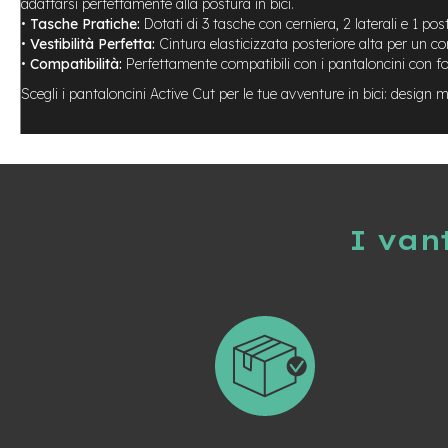
adattarsi perfettamente alla postura in bici.
Usato
•
Tasche Pratiche:
Dotati di 3 tasche con cerniera, 2 laterali e 1 poste
e-
•
Vestibilità Perfetta:
Cintura elasticizzata posteriore alta per un com
Trekking
•
Compatibilità:
Perfettamente compatibili con i pantaloncini con f
Usato
Scegli i pantaloncini Active Cut per le tue avventure in bici: design 
e-
MTB
Usato
e-
City
Bike
Usato
I van
e-
Fat
Bike
Usato
Bici
Muscolari
Usato
Bike
Bambino