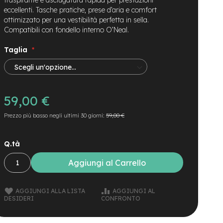
eccellenti. Tasche pratiche, prese d’aria e comfort
ottimizzato per una vestibilità perfetta in sella.
Compatibili con fondello interno O’Neal.
Taglia
59,00 €
Prezzo più basso negli ultimi 30 giorni:
59,00 €
Q.tà
Aggiungi al Carrello
AGGIUNGI ALLA LISTA
AGGIUNGI AL
DESIDERI
CONFRONTO