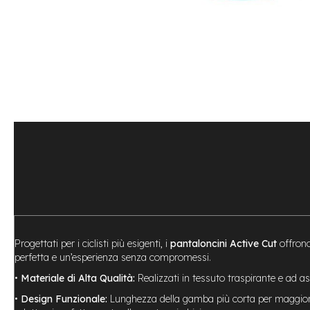
Bike
Motore
centrale
Motore
a
mozzo
Vai
all'inizio
e-
della
Bike
galleria
Pieghevoli
di
Motore
immagini
centrale
Motore
a
mozzo
e-
Progettati per i ciclisti più esigenti, i
pantaloncini Active Cut
offrono
Bike
perfetta e un’esperienza senza compromessi.
Cargo
•
Materiale di Alta Qualità:
Realizzati in tessuto traspirante e ad a
e-
Kids
•
Design Funzionale:
Lunghezza della gamba più corta per maggiore l