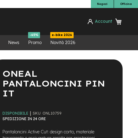
Negozi
Officina
Carrello
Account
ca
-65%
e-bike 2026
News
Promo
Novità 2026
ONEAL
PANTALONCINI PIN
IT
SKU
ONL10759
DISPONIBILE
SPEDIZIONE IN 24 ORE
Pantaloncini Active Cut: design corto, materiale
traspirante e asciugatura rapida per prestazioni