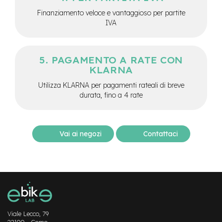
M
Finanziamento veloce e vantaggioso per partite
o
t
IVA
o
r
e
c
PAGAMENTO A RATE CON
e
KLARNA
n
t
Utilizza KLARNA per pagamenti rateali di breve
r
durata, fino a 4 rate
a
l
e
Vai ai negozi
Contattaci
e
-
G
r
a
v
e
l
Viale Lecco, 79
e