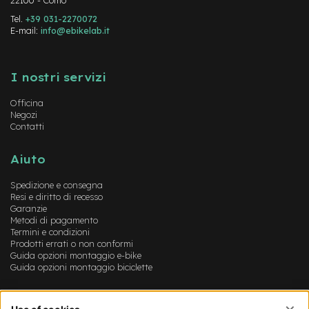
22100 - Como
-
Tel.
+39 031-2270072
F
E-mail:
info@ebikelab.it
a
t
Instagram
FaceBook
YouTube
B
i
I nostri servizi
k
e
Officina
Negozi
M
Contatti
o
t
Aiuto
o
r
e
Spedizione e consegna
Resi e diritto di recesso
c
Garanzie
e
Metodi di pagamento
n
Termini e condizioni
t
Prodotti errati o non conformi
r
Guida opzioni montaggio e-bike
a
Guida opzioni montaggio biciclette
l
e
Account