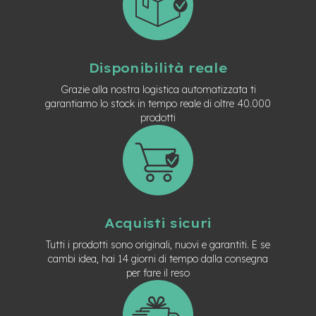
t
r
a
l
e
Disponibilità reale
m
Grazie alla nostra logistica automatizzata ti
o
garantiamo lo stock in tempo reale di oltre 40.000
t
prodotti
o
r
e
a
m
o
z
z
Acquisti sicuri
o
Tutti i prodotti sono originali, nuovi e garantiti. E se
e
cambi idea, hai 14 giorni di tempo dalla consegna
-
per fare il reso
M
T
B
E