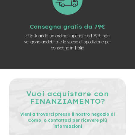
n
d
u
r
o
Consegna gratis da 79€
Effettuando un ordine superiore ad 79 € non
e
vengono addebitate le spese di spedizione per
-
U
consegne in Italia
r
b
a
n
e
-
T
Vuoi acquistare con
r
FINANZIAMENTO?
e
k
k
Vieni a trovarci presso il nostro negozio di
i
Como, o contattaci per ricevere più
n
informazioni
g