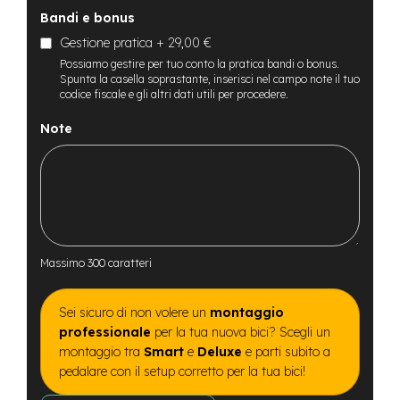
t
Bandi e bonus
r
a
Gestione pratica
+
29,00 €
l
Possiamo gestire per tuo conto la pratica bandi o bonus.
e
Spunta la casella soprastante, inserisci nel campo note il tuo
codice fiscale e gli altri dati utili per procedere.
m
o
Note
t
o
r
e
a
m
o
z
Massimo 300 caratteri
z
o
Sei sicuro di non volere un
montaggio
e
-
professionale
per la tua nuova bici? Scegli un
M
montaggio tra
Smart
e
Deluxe
e parti subito a
T
pedalare con il setup corretto per la tua bici!
B
E