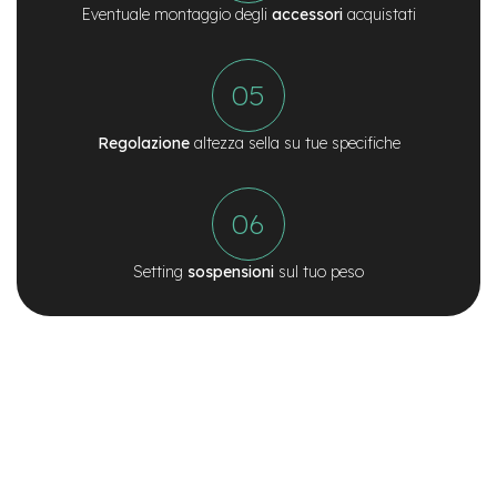
o
Eventuale montaggio degli
accessori
acquistati
e
-
F
a
t
Regolazione
altezza sella su tue specifiche
B
i
k
e
U
s
Setting
sospensioni
sul tuo peso
a
t
o
B
i
c
i
M
u
s