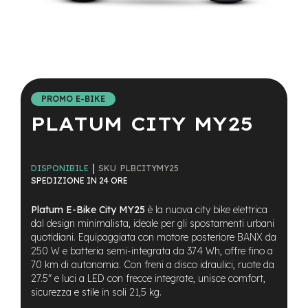
a
i
n
e
Vai
-
all'inizio
M
della
T
PROMO E-BIKE
galleria
B
PLATUM CITY MY25
di
S
immagini
u
p
e
SKU
PLBCITYMY25
DISPONIBILE
r
SPEDIZIONE IN 24 ORE
l
i
g
Platum E-Bike City MY25
è la nuova city bike elettrica
h
dal design minimalista, ideale per gli spostamenti urbani
t
quotidiani. Equipaggiata con motore posteriore BANX da
250 W e batteria semi-integrata da 374 Wh, offre fino a
e
70 km di autonomia. Con freni a disco idraulici, ruote da
-
27.5" e luci a LED con frecce integrate, unisce comfort,
M
sicurezza e stile in soli 21,5 kg.
T