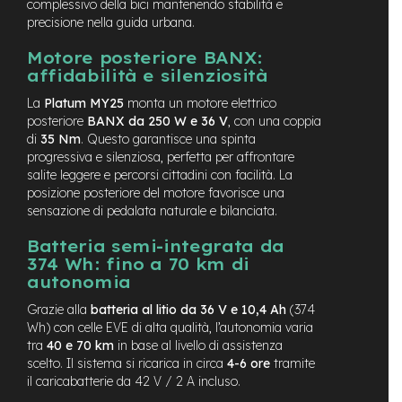
complessivo della bici mantenendo stabilità e
M
precisione nella guida urbana.
o
t
Motore posteriore BANX:
o
r
affidabilità e silenziosità
e
La
Platum MY25
monta un motore elettrico
c
e
posteriore
BANX da 250 W e 36 V
, con una coppia
n
di
35 Nm
. Questo garantisce una spinta
t
progressiva e silenziosa, perfetta per affrontare
r
salite leggere e percorsi cittadini con facilità. La
a
posizione posteriore del motore favorisce una
l
sensazione di pedalata naturale e bilanciata.
e
Batteria semi-integrata da
e
374 Wh: fino a 70 km di
-
autonomia
G
r
Grazie alla
batteria al litio da 36 V e 10,4 Ah
(374
a
Wh) con celle EVE di alta qualità, l’autonomia varia
v
tra
40 e 70 km
in base al livello di assistenza
e
scelto. Il sistema si ricarica in circa
4-6 ore
tramite
l
il caricabatterie da 42 V / 2 A incluso.
e