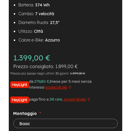
B
Batteria:
374 Wh
F
r
Cambio:
7 velocità
o
n
Diametro Ruota:
27,5"
t
Utilizzo:
Città
/
H
Colore e-Bike:
Azzurro
a
r
d
1.399,00 €
t
a
1.899,00 €
i
Prezzo più basso negli ultimi 30 giorni:
1.399,00 €
l
da
279,80 €
/mese per 5 mesi senza
m
interessi
scopri di più
o
t
paga fino a
36 rate
,
scopri di più
o
r
e
Montaggio
c
e
n