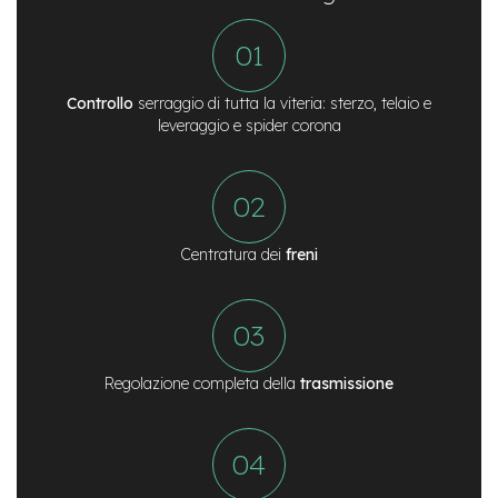
e
-
M
T
B
Controllo
serraggio di tutta la viteria: sterzo, telaio e
U
leveraggio e spider corona
s
a
t
o
e
-
Centratura dei
freni
C
i
t
y
B
i
Regolazione completa della
trasmissione
k
e
U
s
a
t