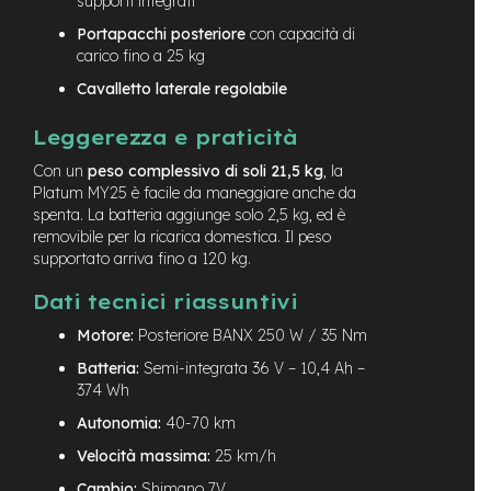
supporti integrati
v
o
Portapacchi posteriore
con capacità di
l
carico fino a 25 kg
i
Cavalletto laterale regolabile
M
o
Leggerezza e praticità
t
o
Con un
peso complessivo di soli 21,5 kg
, la
r
Platum MY25 è facile da maneggiare anche da
e
spenta. La batteria aggiunge solo 2,5 kg, ed è
c
removibile per la ricarica domestica. Il peso
e
supportato arriva fino a 120 kg.
n
t
Dati tecnici riassuntivi
r
a
Motore:
Posteriore BANX 250 W / 35 Nm
l
e
Batteria:
Semi-integrata 36 V – 10,4 Ah –
374 Wh
M
Autonomia:
40-70 km
o
t
Velocità massima:
25 km/h
o
r
Cambio:
Shimano 7V