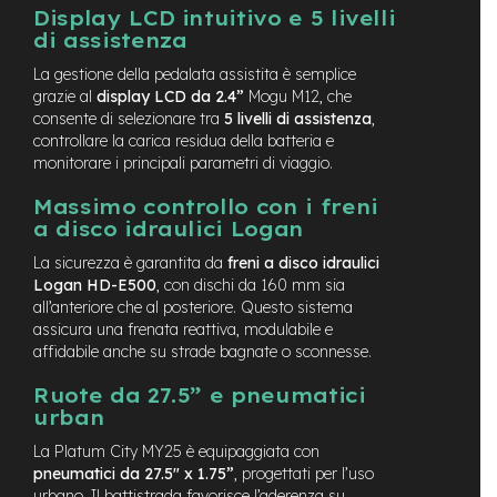
Display LCD intuitivo e 5 livelli
-
F
di assistenza
a
La gestione della pedalata assistita è semplice
t
B
grazie al
display LCD da 2.4”
Mogu M12, che
i
consente di selezionare tra
5 livelli di assistenza
,
k
controllare la carica residua della batteria e
e
monitorare i principali parametri di viaggio.
M
Massimo controllo con i freni
o
a disco idraulici Logan
t
o
La sicurezza è garantita da
freni a disco idraulici
r
Logan HD-E500
, con dischi da 160 mm sia
e
all’anteriore che al posteriore. Questo sistema
c
assicura una frenata reattiva, modulabile e
e
affidabile anche su strade bagnate o sconnesse.
n
t
Ruote da 27.5” e pneumatici
r
urban
a
l
La Platum City MY25 è equipaggiata con
e
pneumatici da 27.5" x 1.75”
, progettati per l’uso
urbano. Il battistrada favorisce l’aderenza su