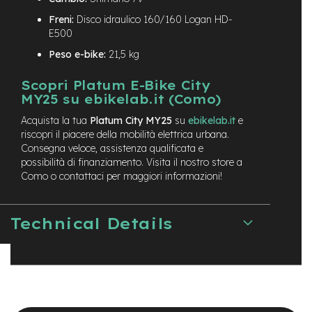
e
Freni:
Disco idraulico 160/160 Logan HD-
a
E500
m
o
Peso e-bike:
21,5 kg
z
z
Scopri Platum E-Bike City
o
MY25 su ebikelab.it (Como)
e
Acquista la tua
Platum City MY25
su
ebikelab.it
e
-
riscopri il piacere della mobilità elettrica urbana.
B
i
Consegna veloce, assistenza qualificata e
k
possibilità di finanziamento. Visita il nostro store a
e
Como o contattaci per maggiori informazioni!
C
a
r
Technical Details
g
o
e
-
K
i