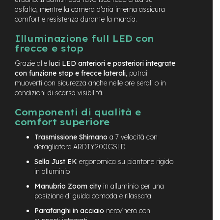
M
asfalto, mentre la camera d’aria interna assicura
o
t
comfort e resistenza durante la marcia.
o
r
Illuminazione full LED con
e
frecce e stop
a
m
Grazie alle
luci LED anteriori e posteriori integrate
o
con funzione stop e frecce laterali
, potrai
z
muoverti con sicurezza anche nelle ore serali o in
z
condizioni di scarsa visibilità.
o
Componenti di qualità e
e
comfort superiore
-
B
Trasmissione Shimano
a 7 velocità con
i
deragliatore ARDTY200GSLD
k
e
Sella Just EK
ergonomica su piantone rigido
P
in alluminio
i
Manubrio Zoom city
in alluminio per una
e
posizione di guida comoda e rilassata
g
h
Parafanghi in acciaio
nero/nero con
e