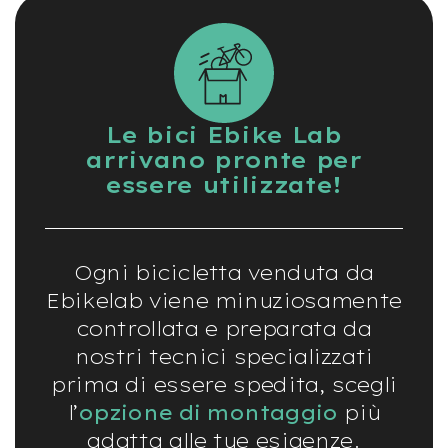
d
s
U
s
a
t
o
Le bici Ebike Lab
arrivano pronte per
e
essere utilizzate!
-
T
r
e
k
Ogni bicicletta venduta da
k
i
Ebikelab viene minuziosamente
n
controllata e preparata da
g
U
nostri tecnici specializzati
s
prima di essere spedita, scegli
a
t
l’
opzione di montaggio
più
o
adatta alle tue esigenze.