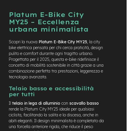
e
-
Platum E-Bike City
C
MY25 – Eccellenza
i
t
urbana minimalista
y
b
Scopri la nuova
Platum E-Bike City MY25
, la city
i
bike elettrica pensata per chi cerca praticità, design
k
e
pulito e comfort durante ogni tragitto urbano.
Progettata per il 2025, questa e-bike ridefinisce il
m
concetto di mobilità sostenibile in città grazie a una
o
combinazione perfetta tra prestazioni, leggerezza e
t
tecnologia avanzata.
o
r
Telaio basso e accessibilità
e
per tutti
a
m
Il
telaio in lega di alluminio
con
scavallo basso
o
rende la Platum City MY25 ideale per qualsiasi
z
ciclista, facilitando la salita e la discesa, anche in
z
abiti eleganti. Il design minimalista è completato da
o
una forcella anteriore rigida, che riduce il peso