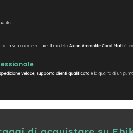
caduta
ibili in vari colori e misure. Il modello
Axion Ammolite Coral Matt
è una
fessionale
spedizione veloce
,
supporto clienti qualificato
e la qualità di un punt
taggi di acquistare su Ebi