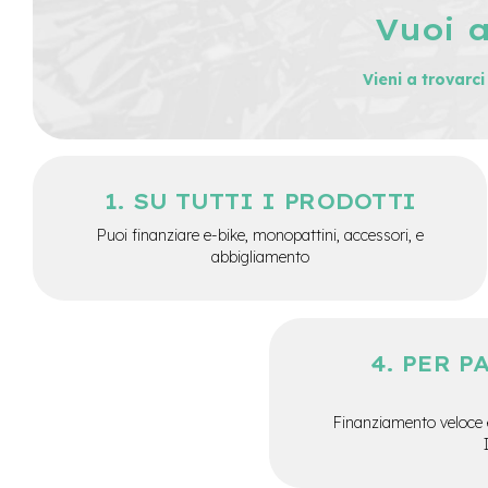
Manubri
Vuoi 
Minuterie
Metalliche
Vieni a trovarc
Pastiglie
monopattino
Parafanghi,
Parti
in
SU TUTTI I PRODOTTI
Plastica
e
Puoi finanziare e-bike, monopattini, accessori, e
Gomma
abbigliamento
Ricambi
elettrici
monopattini
Acceleratori
PER P
Blocco
motore
Finanziamento veloce 
Dashboard
Mozzi