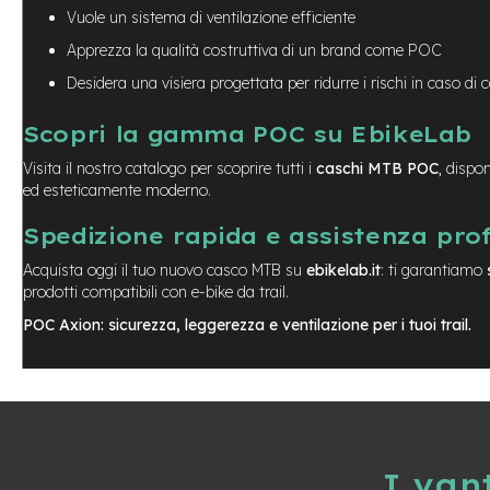
Vuole un sistema di ventilazione efficiente
Batterie
Apprezza la qualità costruttiva di un brand come POC
monopattino
Desidera una visiera progettata per ridurre i rischi in caso di 
Borse
monopattino
Scopri la gamma POC su EbikeLab
Camere
d'Aria
Visita il nostro catalogo per scoprire tutti i
caschi MTB POC
, dispon
monopattino
ed esteticamente moderno.
Camere
d'aria
Spedizione rapida e assistenza pro
8
Acquista oggi il tuo nuovo casco MTB su
ebikelab.it
: ti garantiamo
Camere
prodotti compatibili con e-bike da trail.
d'aria
POC Axion: sicurezza, leggerezza e ventilazione per i tuoi trail.
10
Cavi
e
Guaine
Coperture
monopattino
I van
Coperture