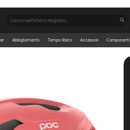
Cerca
Cer
er
Abbigliamento
Tempo libero
Accessori
Componenti