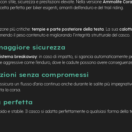
 con stile, sicurezza e prestazioni elevate. Nella versione
Ammolite Cora
ta perfetta per biker esigenti, amanti dell’enduro e del trail riding.
zone più critiche:
tempie e parte posteriore della testa
. La sua
calott
nendo il peso contenuto e migliorando l’integrità strutturale del casco.
maggiore sicurezza
 sistema breakaway
: in caso di impatto, si sgancia automaticamente per
line aggressive come l’enduro, dove le cadute possono avere conseguenze 
azioni senza compromessi
 assicura un flusso d’aria continuo anche durante le salite più impegnati
ta la corsa.
à perfetta
ido e stabile. Il casco si adatta perfettamente a qualsiasi forma della te