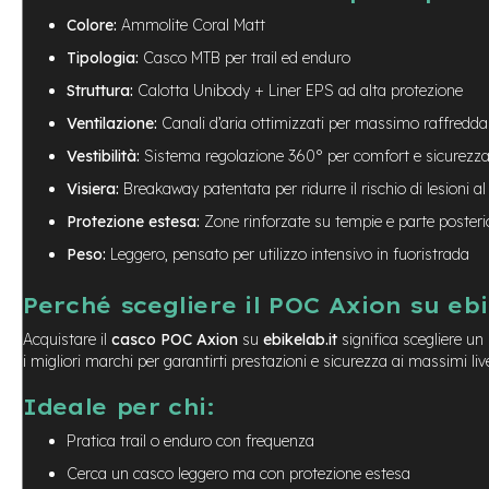
City
Colore:
Ammolite Coral Matt
Bike
Tipologia:
Casco MTB per trail ed enduro
BMX
Struttura:
Calotta Unibody + Liner EPS ad alta protezione
MTB
Ventilazione:
Canali d’aria ottimizzati per massimo raffred
Mtb
Full
Vestibilità:
Sistema regolazione 360° per comfort e sicurezz
Mtb
Visiera:
Breakaway patentata per ridurre il rischio di lesioni al
Front
Protezione estesa:
Zone rinforzate su tempie e parte posteri
Bici
Peso:
Leggero, pensato per utilizzo intensivo in fuoristrada
pieghevoli
Bici
Perché scegliere il POC Axion su ebi
da
corsa
Acquistare il
casco POC Axion
su
ebikelab.it
significa scegliere un
i migliori marchi per garantirti prestazioni e sicurezza ai massimi livel
Gravel
e-
Ideale per chi:
Scooter
Pratica trail o enduro con frequenza
Accessori
Alimentatori
Cerca un casco leggero ma con protezione estesa
monopattino