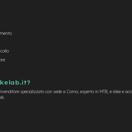
damento
a
 collo
ore
kelab.it?
 rivenditore specializzato con sede a Como, esperto in MTB, e-bike e acc
li.