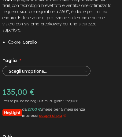
trail, con tecnologia brevettata e ventilazione ottimizzata.
Leggero, sicuro e regolabile a 360°, è ideale per trail ed
enduro. Estese zone di protezione su tempie e nuca e
visiera con sistema breakaway per una sicurezza
superiore.
Colore:
Corallo
Taglia
135,00 €
Prezzo più basso negli ultimi 30 giorni:
135,00 €
da
27,00 €
/mese per 5 mesi senza
interessi
scopri di più
Q.tà