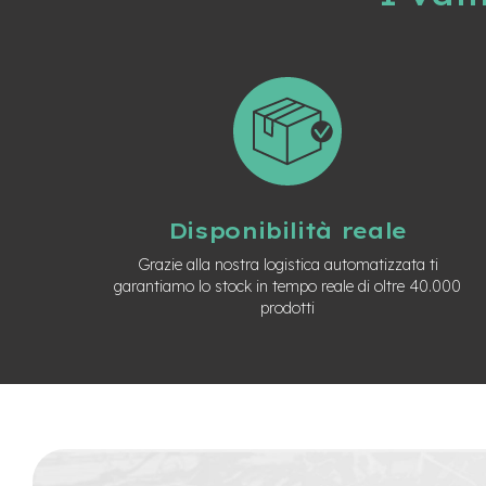
8
Coperture
10
Coperture
rigide
8
Coperture
rigide
10
Disponibilità reale
Coperture
Grazie alla nostra logistica automatizzata ti
varie
garantiamo lo stock in tempo reale di oltre 40.000
misure
prodotti
Dischi
monopattino
Illuminazione
Leve
freno
monopattino