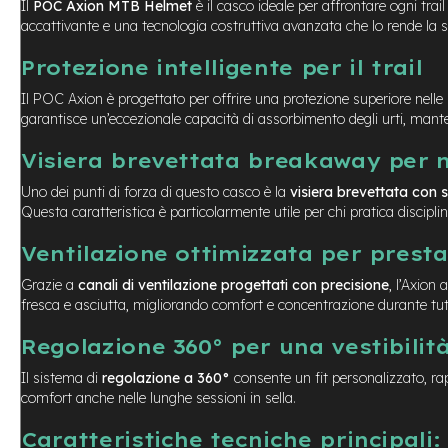
Usato
Il
POC Axion MTB Helmet
è il casco ideale per affrontare ogni trail
e-
accattivante e una tecnologia costruttiva avanzata che lo rende la scel
Trekking
Protezione intelligente per il trail
Usato
e-
Il POC Axion è progettato per offrire una protezione superiore nelle 
MTB
garantisce un’eccezionale capacità di assorbimento degli urti, mante
Usato
Visiera brevettata breakaway per 
e-
City
Uno dei punti di forza di questo casco è la
visiera brevettata con
Bike
Questa caratteristica è particolarmente utile per chi pratica discip
Usato
Ventilazione ottimizzata per prest
e-
Fat
Grazie a
canali di ventilazione progettati con precisione
, l’Axion
Bike
fresca e asciutta, migliorando comfort e concentrazione durante tut
Usato
Regolazione 360° per una vestibilit
Bici
Muscolari
Il sistema di
regolazione a 360°
consente un fit personalizzato, rap
Usato
comfort anche nelle lunghe sessioni in sella.
Bike
Bambino
Caratteristiche tecniche principali: