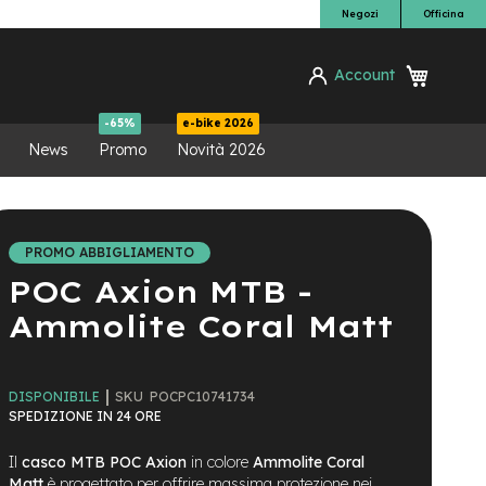
Negozi
Officina
Carrello
Account
ca
-65%
e-bike 2026
News
Promo
Novità 2026
PROMO ABBIGLIAMENTO
POC Axion MTB -
Ammolite Coral Matt
SKU
POCPC10741734
DISPONIBILE
SPEDIZIONE IN 24 ORE
Il
casco MTB POC Axion
in colore
Ammolite Coral
Matt
è progettato per offrire massima protezione nei