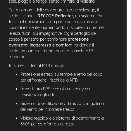
sole, pioggia e fango, senza limitare la visibilità.
e
Per gli amanti delle avventure in zone selvagge, il
-
Tectal include il
RECCO® Reflector
, un sistema che
C
facilita il ritrovamento da parte dei soccorritori in
i
t
caso di incidente, aumentando la sicurezza durante
y
le escursioni più impegnative. Ogni dettaglio del
b
casco è pensato per combinare
protezione
i
avanzata, leggerezza e comfort
, rendendo il
k
Tectal un punto di riferimento tra i caschi MTB
e
moderni.
m
In sintesi, il Tectal MTB unisce:
o
Protezione estesa su tempie e retro del capo
t
per affrontare i rischi della MTB
o
r
Imbottitura EPS e calotta unibody per
e
resistenza agli urti
a
m
Sistema di ventilazione ottimizzato in galleria
o
del vento per rimanere fresco
z
z
Visiera regolabile e sistema di adattamento a
o
360° per comfort e sicurezza