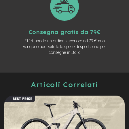
M
o
t
o
r
e
Consegna gratis da 79€
a
m
Effettuando un ordine superiore ad 79 € non
o
vengono addebitate le spese di spedizione per
z
z
consegne in Italia
o
e
-
B
Articoli Correlati
i
k
e
P
i
e
g
h
e