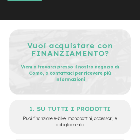
d
s
U
s
a
t
o
Vuoi acquistare con
FINANZIAMENTO?
e
-
T
Vieni a trovarci presso il nostro negozio di
r
Como, o contattaci per ricevere più
e
informazioni
k
k
i
n
g
SU TUTTI I PRODOTTI
U
s
Puoi finanziare e-bike, monopattini, accessori, e
a
abbigliamento
t
o