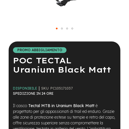
a
i
n
e
-
Vai
M
T
all'inizio
B
della
PROMO ABBIGLIAMENTO
S
galleria
u
POC TECTAL
di
p
immagini
e
Uranium Black Matt
r
l
i
g
SKU
PC105171037
DISPONIBILE
h
SPEDIZIONE IN 24 ORE
t
Il casco
Tectal MTB in Uranium Black Matt
è
e
progettato per gli appassionati di trail ed enduro. Grazie
-
alle zone di protezione estese su tempie e retro del capo,
M
offre sicurezza superiore senza compromettere la
T
ventilazione, testata in galleria del vento. L'imbottitura