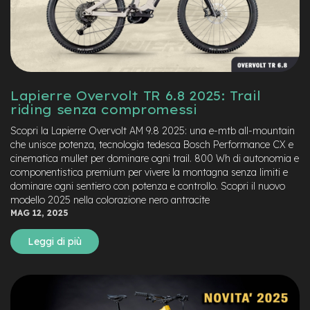
v
o
l
i
M
o
t
Lapierre Overvolt TR 6.8 2025: Trail
o
riding senza compromessi
r
e
Scopri la Lapierre Overvolt AM 9.8 2025: una e-mtb all-mountain
c
che unisce potenza, tecnologia tedesca Bosch Performance CX e
e
cinematica mullet per dominare ogni trail. 800 Wh di autonomia e
n
componentistica premium per vivere la montagna senza limiti e
t
dominare ogni sentiero con potenza e controllo. Scopri il nuovo
r
modello 2025 nella colorazione nero antracite
a
MAG 12, 2025
l
e
Leggi di più
M
o
t
o
r