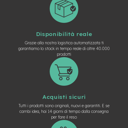
-
F
a
t
B
i
Disponibilità reale
k
e
Grazie alla nostra logistica automatizzata ti
garantiamo lo stock in tempo reale di oltre 40.000
M
prodotti
o
t
o
r
e
c
e
n
Acquisti sicuri
t
r
Tutti i prodotti sono originali, nuovi e garantiti. E se
a
cambi idea, hai 14 giorni di tempo dalla consegna
l
per fare il reso
e