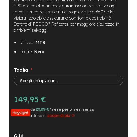
B
EPS e la calotta unibody garantiscono resistenza agli
F
r
impatti, mentre il sistema di regolazione a 360° e la
o
visiera regolabile assicurano comfort e adattabilità.
n
Dotato di RECCO® Reflector per maggiore sicurezza in
t
ambienti selvaggi.
/
H
Utilizzo:
MTB
a
r
Colore:
Nero
d
t
a
Taglia
i
l
m
o
149,95 €
t
o
da
29,99 €
/mese per 5 mesi senza
r
interessi
scopri di più
e
c
e
n
Q.tà