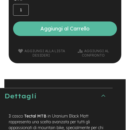
t
r
a
l
e
Aggiungi al Carrello
m
o
t
o
AGGIUNGI ALLA LISTA
AGGIUNGI AL
r
DESIDERI
CONFRONTO
e
a
m
o
z
z
o
Dettagli
e
-
M
Il casco
Tectal MTB
in Uranium Black Matt
T
rappresenta una scelta avanzata per tutti gli
B
appassionati di mountain bike, specialmente per chi
E