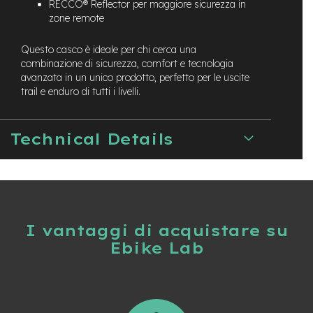
RECCO® Reflector per maggiore sicurezza in
M
zone remote
o
t
o
Questo casco è ideale per chi cerca una
r
combinazione di sicurezza, comfort e tecnologia
e
avanzata in un unico prodotto, perfetto per le uscite
c
trail e enduro di tutti i livelli.
e
n
t
r
Technical Details
a
l
e
e
-
G
I vantaggi di acquistare su
r
Ebike Lab
a
v
e
l
e