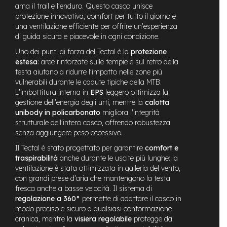
ama il trail e l'enduro. Questo casco unisce
n
d
protezione innovativa, comfort per tutto il giorno e
u
una ventilazione efficiente per offrire un'esperienza
r
di guida sicura e piacevole in ogni condizione.
o
Uno dei punti di forza del Tectal è la
protezione
estesa
: aree rinforzate sulle tempie e sul retro della
e
-
testa aiutano a ridurre l'impatto nelle zone più
U
vulnerabili durante le cadute tipiche della MTB.
r
L'imbottitura interna in
EPS
leggero ottimizza la
b
gestione dell'energia degli urti, mentre la
calotta
a
unibody in policarbonato
migliora l'integrità
n
strutturale dell'intero casco, offrendo robustezza
senza aggiungere peso eccessivo.
e
-
Il Tectal è stato progettato per garantire
comfort e
T
traspirabilità
anche durante le uscite più lunghe: la
r
ventilazione è stata ottimizzata in galleria del vento,
e
con grandi prese d'aria che mantengono la testa
k
fresca anche a basse velocità. Il sistema di
k
regolazione a 360°
permette di adattare il casco in
i
modo preciso e sicuro a qualsiasi conformazione
n
g
cranica, mentre la
visiera regolabile
protegge da