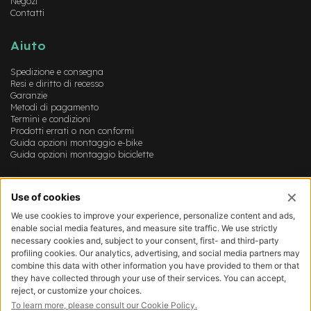
c
Negozi
o
Contatti
l
a
Aiuto
r
i
Spedizione e consegna
U
Resi e diritto di recesso
s
Garanzie
a
Metodi di pagamento
t
Termini e condizioni
o
Prodotti errati o non conformi
Guida opzioni montaggio e-bike
Bike
Guida opzioni montaggio biciclette
B
Account
a
m
Login
b
Registrazione
i
Il mio account
n
Lista dei desideri
o
C
i
t