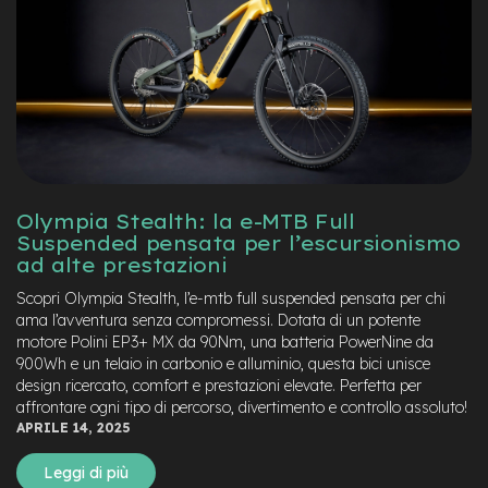
e
a
m
o
z
z
o
e
-
B
Olympia Stealth: la e-MTB Full
i
Suspended pensata per l’escursionismo
k
ad alte prestazioni
e
C
Scopri Olympia Stealth, l’e-mtb full suspended pensata per chi
a
ama l’avventura senza compromessi. Dotata di un potente
r
motore Polini EP3+ MX da 90Nm, una batteria PowerNine da
g
900Wh e un telaio in carbonio e alluminio, questa bici unisce
o
design ricercato, comfort e prestazioni elevate. Perfetta per
affrontare ogni tipo di percorso, divertimento e controllo assoluto!
e
APRILE 14, 2025
-
K
i
Leggi di più