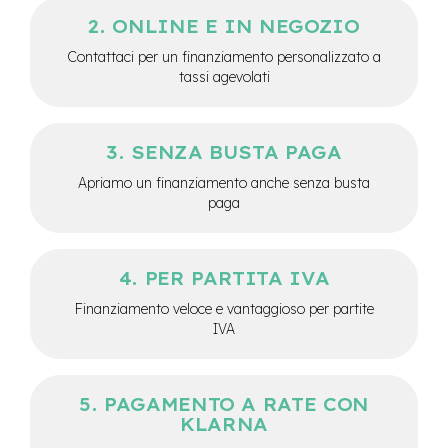
e
ONLINE E IN NEGOZIO
-
M
Contattaci per un finanziamento personalizzato a
T
tassi agevolati
B
U
s
a
SENZA BUSTA PAGA
t
o
Apriamo un finanziamento anche senza busta
paga
e
-
C
i
PER PARTITA IVA
t
y
Finanziamento veloce e vantaggioso per partite
B
IVA
i
k
e
U
PAGAMENTO A RATE CON
s
KLARNA
a
t