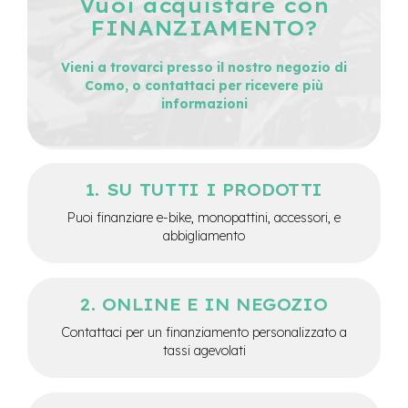
Vuoi acquistare con
e
FINANZIAMENTO?
-
C
Vieni a trovarci presso il nostro negozio di
i
t
Como, o contattaci per ricevere più
y
informazioni
b
i
k
e
SU TUTTI I PRODOTTI
m
o
Puoi finanziare e-bike, monopattini, accessori, e
t
abbigliamento
o
r
e
a
ONLINE E IN NEGOZIO
m
o
Contattaci per un finanziamento personalizzato a
z
tassi agevolati
z
o