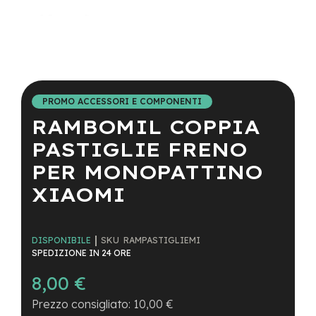
a
i
n
e
Vai
-
all'inizio
M
della
T
PROMO ACCESSORI E COMPONENTI
galleria
B
RAMBOMIL COPPIA
di
S
immagini
u
PASTIGLIE FRENO
p
e
PER MONOPATTINO
r
XIAOMI
l
i
g
h
t
SKU
RAMPASTIGLIEMI
DISPONIBILE
SPEDIZIONE IN 24 ORE
e
8,00 €
-
M
10,00 €
T