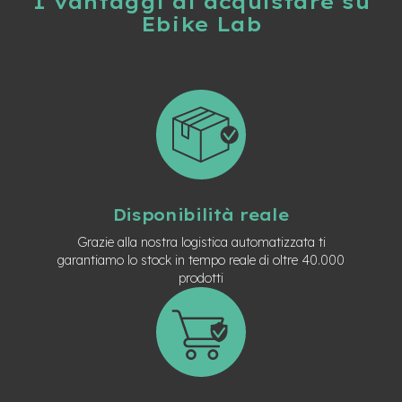
I vantaggi di acquistare su
t
Ebike Lab
r
a
l
e
m
o
t
o
r
e
a
Disponibilità reale
m
o
Grazie alla nostra logistica automatizzata ti
z
garantiamo lo stock in tempo reale di oltre 40.000
z
prodotti
o
e
-
M
T
B
E