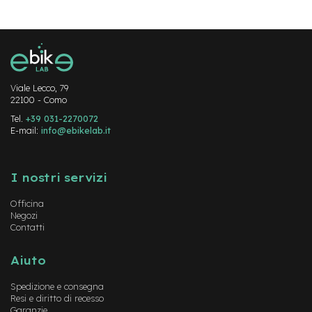
-
F
a
t
B
i
k
Viale Lecco, 79
e
22100 - Como
Tel.
+39 031-2270072
M
E-mail:
info@ebikelab.it
o
t
Instagram
FaceBook
YouTube
o
r
I nostri servizi
e
c
Officina
e
Negozi
n
Contatti
t
r
Aiuto
a
l
Spedizione e consegna
e
Resi e diritto di recesso
Garanzie