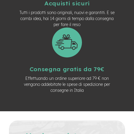
Acquisti sicuri
n
d
Tutti i prodotti sono originali, nuovi e garantiti. E se
u
cambi idea, hai 14 giorni di tempo dalla consegna
r
per fare il reso
o
e
-
U
r
b
a
Consegna gratis da 79€
n
Effettuando un ordine superiore ad 79 € non
e
vengono addebitate le spese di spedizione per
-
consegne in Italia
T
r
e
k
k
i
n
g