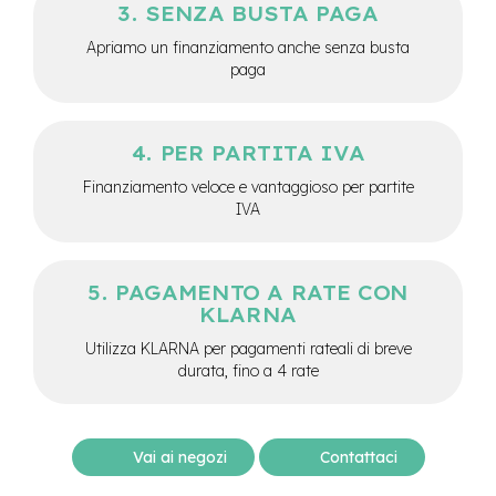
M
SENZA BUSTA PAGA
o
Apriamo un finanziamento anche senza busta
t
o
paga
r
e
c
e
PER PARTITA IVA
n
Finanziamento veloce e vantaggioso per partite
t
r
IVA
a
l
e
PAGAMENTO A RATE CON
e
KLARNA
-
Utilizza KLARNA per pagamenti rateali di breve
G
r
durata, fino a 4 rate
a
v
e
l
Vai ai negozi
Contattaci
e