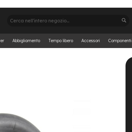
Cerca
Cer
er
Abbigliamento
Tempo libero
Accessori
Componenti