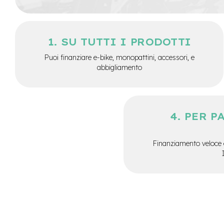
City
Bike
BMX
SU TUTTI I PRODOTTI
MTB
Puoi finanziare e-bike, monopattini, accessori, e
Mtb
abbigliamento
Full
Mtb
Front
Bici
PER P
pieghevoli
Bici
da
Finanziamento veloce 
corsa
Gravel
e-
Scooter
Accessori
Alimentatori
monopattino