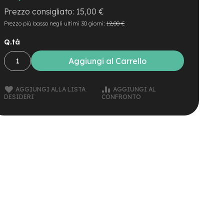
15,00 €
Prezzo più basso negli ultimi 30 giorni:
12,00 €
Q.tà
Aggiungi al Carrello
AGGIUNGI ALLA LISTA
AGGIUNGI AL
DESIDERI
CONFRONTO