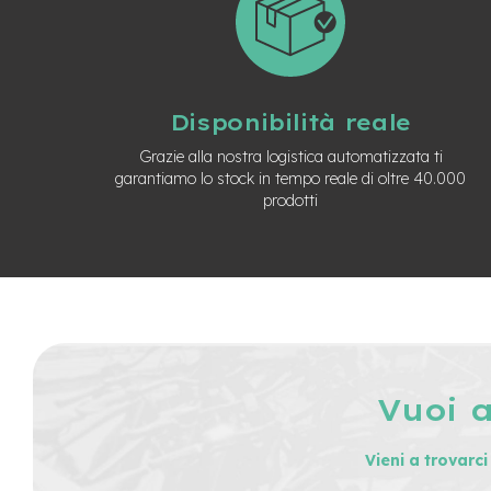
Usato
e-
Trekking
Usato
e-
Disponibilità reale
MTB
Usato
Grazie alla nostra logistica automatizzata ti
garantiamo lo stock in tempo reale di oltre 40.000
e-
prodotti
City
Bike
Usato
e-
Fat
Bike
Usato
Bici
Muscolari
Vuoi 
Usato
Bike
Vieni a trovarc
Bambino