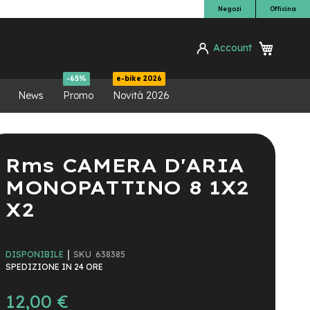
Negozi
Officina
Carrello
Account
ca
-65%
e-bike 2026
News
Promo
Novità 2026
Rms CAMERA D'ARIA
MONOPATTINO 8 1X2
X2
SKU
638385
DISPONIBILE
SPEDIZIONE IN 24 ORE
12,00 €