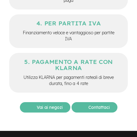
paga
M
o
t
o
PER PARTITA IVA
r
e
Finanziamento veloce e vantaggioso per partite
c
IVA
e
n
t
r
PAGAMENTO A RATE CON
a
KLARNA
l
e
Utilizza KLARNA per pagamenti rateali di breve
durata, fino a 4 rate
e
-
G
r
Vai ai negozi
Contattaci
a
v
e
l
e