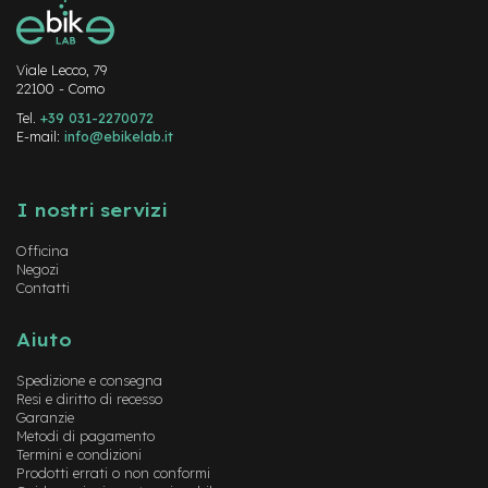
-
F
a
Viale Lecco, 79
t
22100 - Como
B
i
Tel.
+39 031-2270072
k
E-mail:
info@ebikelab.it
e
Instagram
FaceBook
YouTube
M
I nostri servizi
o
t
Officina
o
Negozi
r
Contatti
e
c
e
Aiuto
n
t
Spedizione e consegna
r
Resi e diritto di recesso
a
Garanzie
l
Metodi di pagamento
e
Termini e condizioni
Prodotti errati o non conformi