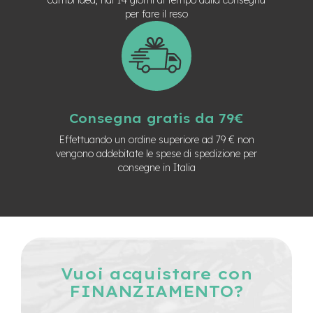
n
per fare il reso
d
u
r
o
e
-
U
Consegna gratis da 79€
r
b
Effettuando un ordine superiore ad 79 € non
a
vengono addebitate le spese di spedizione per
n
consegne in Italia
e
-
T
r
e
k
k
Vuoi acquistare con
i
FINANZIAMENTO?
n
g