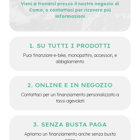
Vieni a trovarci presso il nostro negozio di
e
Como, o contattaci per ricevere più
-
informazioni
C
i
t
y
b
SU TUTTI I PRODOTTI
i
k
Puoi finanziare e-bike, monopattini, accessori, e
e
abbigliamento
m
o
t
ONLINE E IN NEGOZIO
o
r
Contattaci per un finanziamento personalizzato a
e
tassi agevolati
a
m
o
z
SENZA BUSTA PAGA
z
o
Apriamo un finanziamento anche senza busta