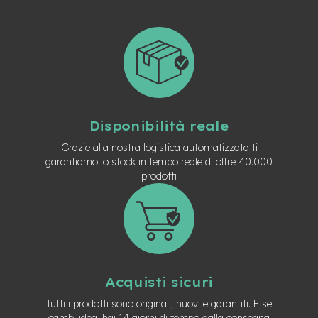
t
r
a
l
e
m
o
t
o
Disponibilità reale
r
e
Grazie alla nostra logistica automatizzata ti
a
garantiamo lo stock in tempo reale di oltre 40.000
m
prodotti
o
z
z
o
e
-
M
Acquisti sicuri
T
B
Tutti i prodotti sono originali, nuovi e garantiti. E se
E
cambi idea, hai 14 giorni di tempo dalla consegna