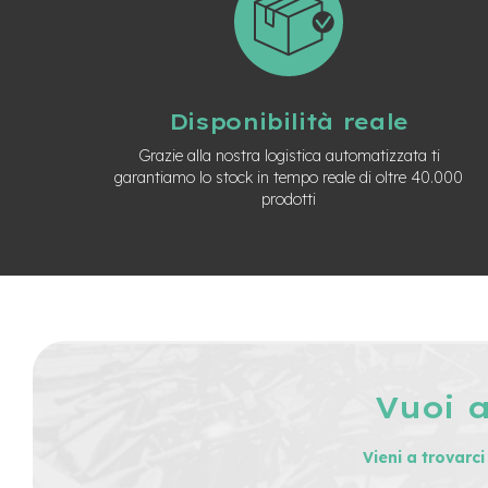
Usato
e-
Trekking
Usato
e-
Disponibilità reale
MTB
Usato
Grazie alla nostra logistica automatizzata ti
garantiamo lo stock in tempo reale di oltre 40.000
e-
prodotti
City
Bike
Usato
e-
Fat
Bike
Usato
Bici
Muscolari
Vuoi 
Usato
Bike
Vieni a trovarc
Bambino