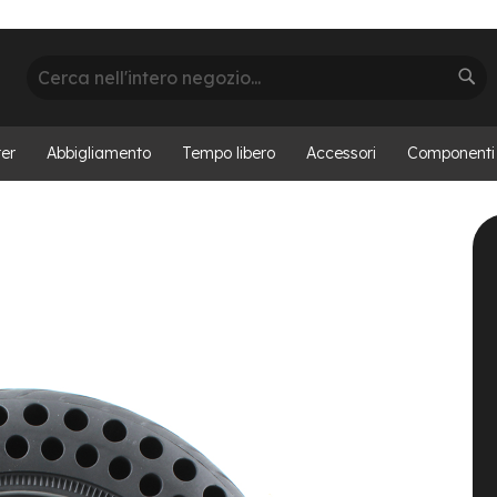
Cerca
Cer
er
Abbigliamento
Tempo libero
Accessori
Componenti