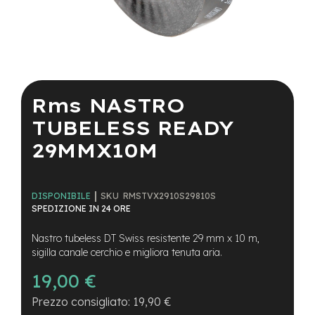
a
i
n
e
Vai
-
all'inizio
M
della
Rms NASTRO
T
galleria
B
di
TUBELESS READY
S
immagini
u
29MMX10M
p
e
r
l
SKU
RMSTVX2910S29810S
DISPONIBILE
i
SPEDIZIONE IN 24 ORE
g
h
Nastro tubeless DT Swiss resistente 29 mm x 10 m,
t
sigilla canale cerchio e migliora tenuta aria.
e
19,00 €
-
M
19,90 €
T