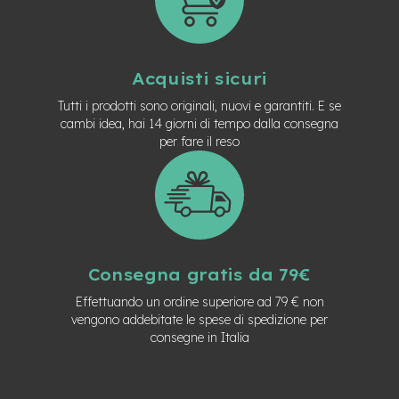
e
-
C
i
Acquisti sicuri
t
y
Tutti i prodotti sono originali, nuovi e garantiti. E se
b
cambi idea, hai 14 giorni di tempo dalla consegna
i
per fare il reso
k
e
m
o
t
o
r
Consegna gratis da 79€
e
a
Effettuando un ordine superiore ad 79 € non
m
vengono addebitate le spese di spedizione per
o
consegne in Italia
z
z
o