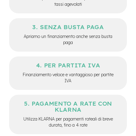
tassi agevolati
-
F
a
t
B
SENZA BUSTA PAGA
i
Apriamo un finanziamento anche senza busta
k
paga
e
M
o
PER PARTITA IVA
t
o
Finanziamento veloce e vantaggioso per partite
r
IVA
e
c
e
n
PAGAMENTO A RATE CON
t
r
KLARNA
a
Utilizza KLARNA per pagamenti rateali di breve
l
durata, fino a 4 rate
e