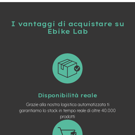
n
d
u
r
I vantaggi di acquistare su
o
Ebike Lab
e
-
U
r
b
a
n
e
-
T
Disponibilità reale
r
e
Grazie alla nostra logistica automatizzata ti
k
garantiamo lo stock in tempo reale di oltre 40.000
k
prodotti
i
n
g