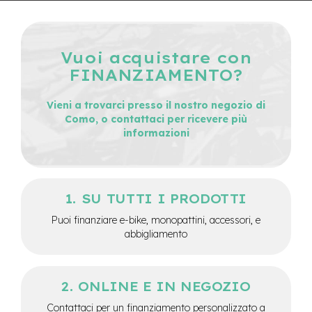
M
o
t
o
Vuoi acquistare con
r
e
FINANZIAMENTO?
c
e
Vieni a trovarci presso il nostro negozio di
n
t
Como, o contattaci per ricevere più
r
informazioni
a
l
e
e
SU TUTTI I PRODOTTI
-
Puoi finanziare e-bike, monopattini, accessori, e
G
r
abbigliamento
a
v
e
l
ONLINE E IN NEGOZIO
Contattaci per un finanziamento personalizzato a
e