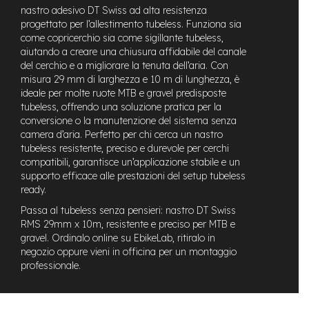
t
nastro adesivo DT Swiss ad alta resistenza
r
progettato per l’allestimento tubeless. Funziona sia
a
come copricerchio sia come sigillante tubeless,
l
aiutando a creare una chiusura affidabile del canale
e
del cerchio e a migliorare la tenuta dell’aria. Con
misura 29 mm di larghezza e 10 m di lunghezza, è
m
o
ideale per molte ruote MTB e gravel predisposte
t
tubeless, offrendo una soluzione pratica per la
o
conversione o la manutenzione del sistema senza
r
camera d’aria. Perfetto per chi cerca un nastro
e
tubeless resistente, preciso e durevole per cerchi
a
compatibili, garantisce un’applicazione stabile e un
m
supporto efficace alle prestazioni del setup tubeless
o
ready.
z
z
Passa al tubeless senza pensieri: nastro DT Swiss
o
RMS 29mm x 10m, resistente e preciso per MTB e
gravel. Ordinalo online su EbikeLab, ritiralo in
e
negozio oppure vieni in officina per un montaggio
-
professionale.
M
T
B
E