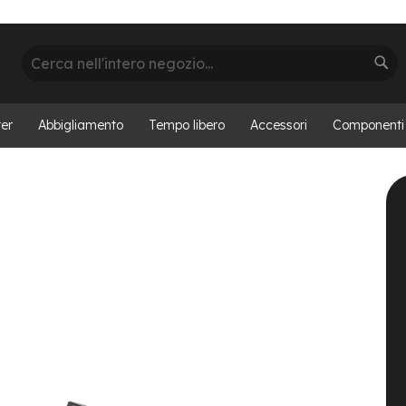
Cerca
Cer
er
Abbigliamento
Tempo libero
Accessori
Componenti