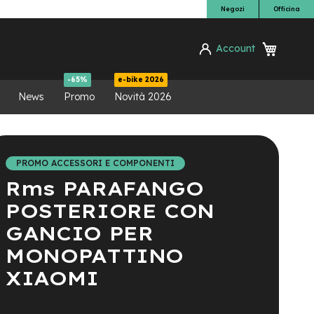
Negozi
Officina
Carrello
Account
ca
-65%
e-bike 2026
News
Promo
Novità 2026
PROMO ACCESSORI E COMPONENTI
Rms PARAFANGO
POSTERIORE CON
GANCIO PER
MONOPATTINO
XIAOMI