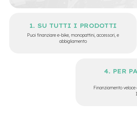
City
Bike
BMX
SU TUTTI I PRODOTTI
MTB
Puoi finanziare e-bike, monopattini, accessori, e
Mtb
abbigliamento
Full
Mtb
Front
Bici
PER P
pieghevoli
Bici
da
Finanziamento veloce 
corsa
Gravel
e-
Scooter
Accessori
Alimentatori
monopattino