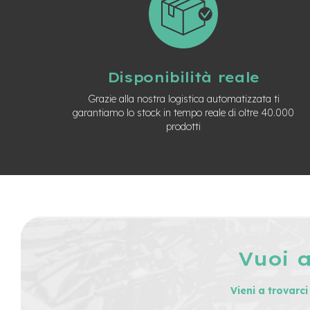
Usato
e-
Trekking
Usato
e-
Disponibilità reale
MTB
Usato
Grazie alla nostra logistica automatizzata ti
garantiamo lo stock in tempo reale di oltre 40.000
e-
prodotti
City
Bike
Usato
e-
Fat
Bike
Usato
Bici
Muscolari
Vuoi 
Usato
Bike
Vieni a trovarc
Bambino