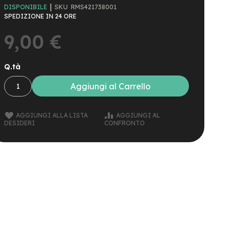
SKU
RMS421738001
DISPONIBILE
SPEDIZIONE IN 24 ORE
9,00 €
Q.tà
Aggiungi al Carrello
AGGIUNGI ALLA LISTA
AGGIUNGI AL
DESIDERI
CONFRONTO